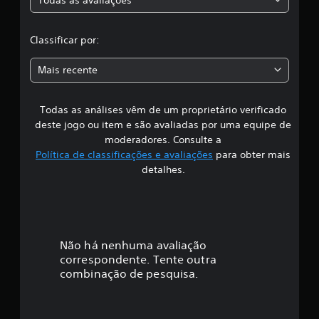
c
i
f
l
i
Classificar por:
c
a
a
Mais recente
ç
s
õ
e
Todas as análises vêm de um proprietário verificado
s
s
deste jogo ou item e são avaliadas por uma equipe de
i
moderadores. Consulte a
Política de classificações e avaliações
para obter mais
f
detalhes.
i
c
a
Não há nenhuma avaliação
correspondente. Tente outra
ç
combinação de pesquisa.
ã