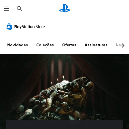
P
e
s
q
u
i
s
a
r
Novidades
Coleções
Ofertas
Assinaturas
Naveg