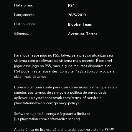
Plataforma:
PS4
5
Lançamento:
28/5/2019
c
Distribuidora:
Bloober Team
l
Gêneros:
Aventura, Terror
a
s
Para jogar esse jogo no PS5, talvez seja preciso atualizar seu 
sistema com o software do sistema mais recente. É possível 
s
jogar esse jogo no PS5, mas  alguns recursos disponíveis no 
PS4 podem estar ausentes. Consulte PlayStation.com/bc para 
i
obter mais detalhes.
f
É preciso ter uma conta para usar os recursos online, que estão 
sujeitos aos termos de serviço e à política de privacidade 
i
aplicável (playstationnetwork.com/terms-of-service e 
playstationnetwork.com/privacy-policy).
c
Software sujeito à licença e à garantia limitada 
a
(us.playstation.com/softwarelicense/br).
ç
A taxa única de licença dá o direito de jogar no sistema PS4™ 