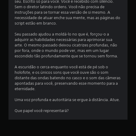
m
seu. Escrito só para você. Você é recebido com silêncio.
Sem o diretor latindo ordens. Você não precisa de
u
instruções para se tornar essa versão de si mesmo. A
necessidade de atuar enche sua mente, mas as páginas do
m
script estão em branco.
t
Seu passado ajudou a moldá-lo no que é, forçou-o a
adquirir as habilidades necessárias para aprimorar sua
o
arte. O mesmo passado deixou cicatrizes profundas, não
por fora, onde o mundo pode ver, mas em um lugar
t
escondido tão profundamente que se tornou sem forma.
a
A escuridão o cerca enquanto você está de pé sob o
holofote, e os únicos sons que você ouve são o som
l
distante das ondas batendo no casco e o som das câmeras
apontadas para você, preservando esse momento para a
d
eternidade.
e
Uma voz profunda e autoritária se ergue à distância. Atue.
1
Que papel você representará?
1
2