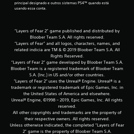
principal designado e outros sistemas PS4™ quando está 
õ
usando essa conta.
e
s
“Layers of Fear 2” game published and distributed by
Bloober Team S.A. All rights reserved.
“Layers of Fear” and all logos, characters, names, and
related indicia are TM & © 2019 Bloober Team S.A. All
Rights Reserved.
“Layers of Fear 2” game developed by Bloober Team S.A.
Bloober Team is a registered trademark of Bloober Team
S.A. (Inc.) in US and/or other countries.
"Layers of Fear 2" uses the Unreal® Engine. Unreal® is a
trademark or registered trademark of Epic Games, Inc. in
the United States of America and elsewhere.
Unreal® Engine, ©1998 – 2019, Epic Games, Inc. All rights
reserved.
All other copyrights and trademarks are the property of
their respective owners. All rights reserved.
Unless otherwise indicated, the completed “Layers of Fear
2” game is the property of Bloober Team S.A.