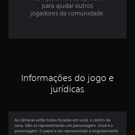
.
para ajudar outros
1
jogadores da comunidade.
4
e
s
t
r
Informações do jogo e
e
jurídicas
l
a
s
As câmeras estão todas focadas em você, o centro da
e
cena. Não só representando um personagem. Você é o
personagem. O papel a ser representado é singularmente