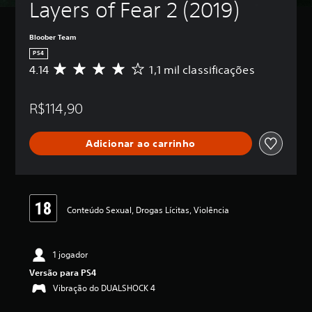
Layers of Fear 2 (2019)
Bloober Team
PS4
4.14
1,1 mil classificações
D
e
5
R$114,90
e
s
t
Adicionar ao carrinho
r
e
l
a
s
,
Conteúdo Sexual, Drogas Lícitas, Violência
a
c
l
1 jogador
a
s
Versão para PS4
s
Vibração do DUALSHOCK 4
i
f