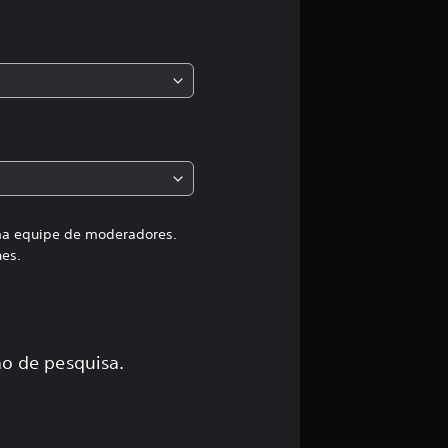
s
,
a
c
l
a
uma equipe de moderadores.
hes.
s
s
i
o de pesquisa.
f