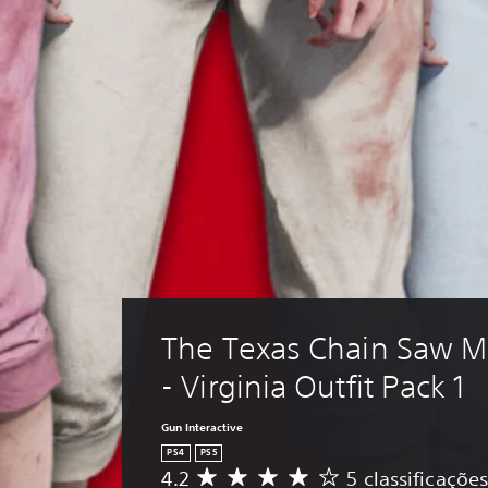
The Texas Chain Saw M
- Virginia Outfit Pack 1
Gun Interactive
PS4
PS5
4.2
5 classificaçõe
D