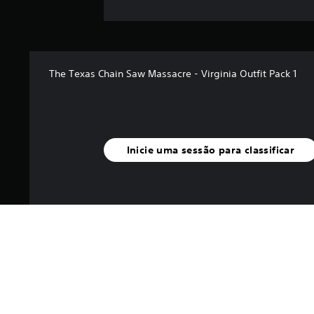
s
The Texas Chain Saw Massacre - Virginia Outfit Pack 1
Inicie uma sessão para classificar