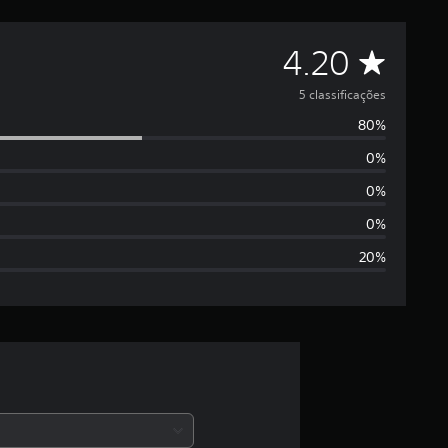
D
4.20
e
5 classificações
80%
5
0%
e
0%
s
0%
20%
t
r
e
l
a