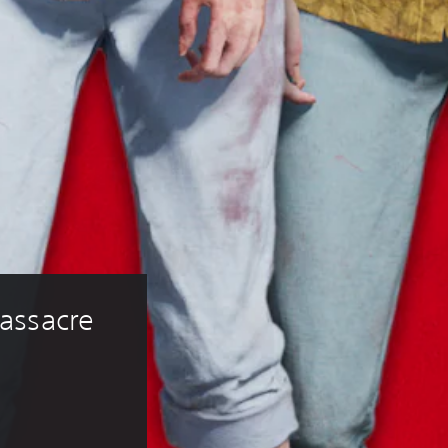
assacre 
s