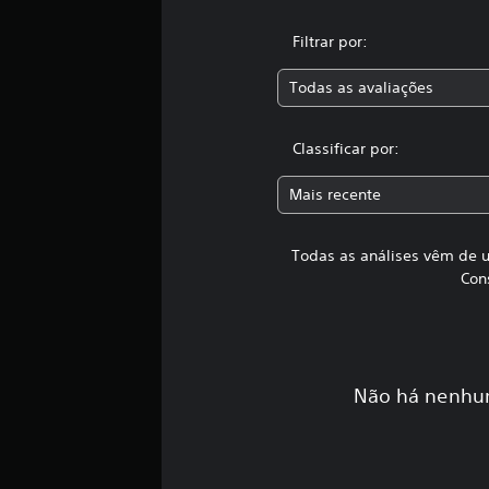
m
u
Filtrar por:
m
t
Todas as avaliações
o
t
a
Classificar por:
l
d
Mais recente
e
5
c
Todas as análises vêm de u
l
Con
a
s
s
i
f
i
Não há nenhum
c
a
ç
õ
e