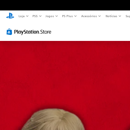
Loja
PS5
Jogos
PS Plus
Acessórios
Notícias
Su