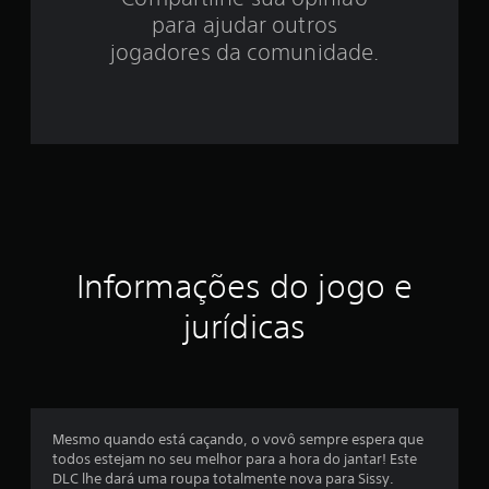
.
para ajudar outros
9
jogadores da comunidade.
1
e
s
t
r
Informações do jogo e
e
jurídicas
l
a
s
Mesmo quando está caçando, o vovô sempre espera que
e
todos estejam no seu melhor para a hora do jantar! Este
DLC lhe dará uma roupa totalmente nova para Sissy.