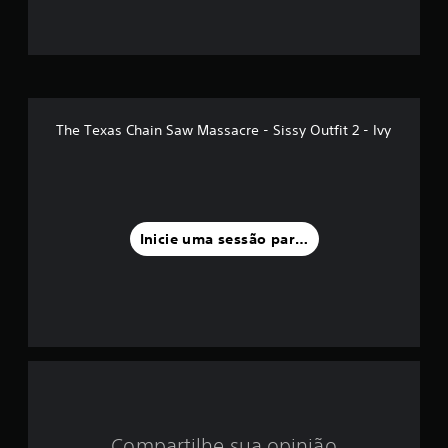
o
m
é
d
The Texas Chain Saw Massacre - Sissy Outfit 2 - Ivy
i
a
f
Inicie uma sessão para classificar
o
i
d
e
3
Compartilhe sua opinião