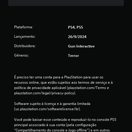
m
u
m
Plataforma:
PS4, PS5
t
Lançamento:
26/9/2024
o
Distribuidora:
Gun Interactive
t
Gêneros:
Terror
a
l
É preciso ter uma conta para a PlayStation para usar os 
recursos online, que estão sujeitos aos termos de serviço e à 
d
política de privacidade aplicável (playstation.com/Terms e 
playstation.com/legal/privacy-policy).
e
Software sujeito à licença e à garantia limitada 
2
(us.playstation.com/softwarelicense/br).
2
Você pode baixar esse conteúdo e reproduzi-lo no console PS5 
principal associado à sua conta (pela configuração 
“Compartilhamento do console e Jogo offline”) e em outros 