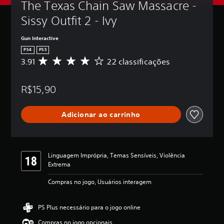
The Texas Chain Saw Massacre - 
Sissy Outfit 2 - Ivy
Gun Interactive
PS4
PS5
3.91
22 classificações
D
e
5
R$15,90
e
s
t
Adicionar ao carrinho
r
e
l
a
s
Linguagem Imprópria, Temas Sensíveis, Violência
,
Extrema
a
c
Compras no jogo, Usuários interagem
l
a
s
PS Plus necessário para o jogo online
s
Compras no jogo opcionais
i