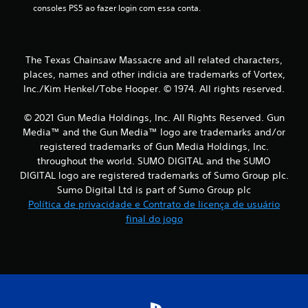
c
consoles PS5 ao fazer login com essa conta.
l
a
The Texas Chainsaw Massacre and all related characters,
s
places, names and other indicia are trademarks of Vortex,
Inc./Kim Henkel/Tobe Hooper. © 1974. All rights reserved.
s
© 2021 Gun Media Holdings, Inc. All Rights Reserved. Gun
i
Media™ and the Gun Media™ logo are trademarks and/or
registered trademarks of Gun Media Holdings, Inc.
f
throughout the world. SUMO DIGITAL and the SUMO
i
DIGITAL logo are registered trademarks of Sumo Group plc.
Sumo Digital Ltd is part of Sumo Group plc
c
Política de privacidade e Contrato de licença de usuário
final do jogo
a
ç
õ
e