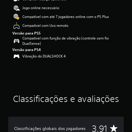
f
Jogo online necessário
i
c
Compatível com até 7 jogadores online com o PS Plus
a
Compatível com Uso remoto
ç
ã
Versão para PS5
o
Compatível com função de vibração (controle sem fio
m
DualSense)
é
Versão para PS4
d
Vibração do DUALSHOCK 4
i
a
f
o
i
d
e
3
Classificações e avaliações
.
9
1
e
s
D
3.91
t
Classificações globais dos jogadores