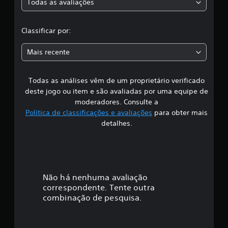
Todas as avaliações
i
c
c
a
l
ç
Classificar por:
õ
a
e
Mais recente
s
s
Todas as análises vêm de um proprietário verificado
s
deste jogo ou item e são avaliadas por uma equipe de
i
moderadores. Consulte a
Política de classificações e avaliações
para obter mais
f
detalhes.
i
c
a
Não há nenhuma avaliação
correspondente. Tente outra
ç
combinação de pesquisa.
ã