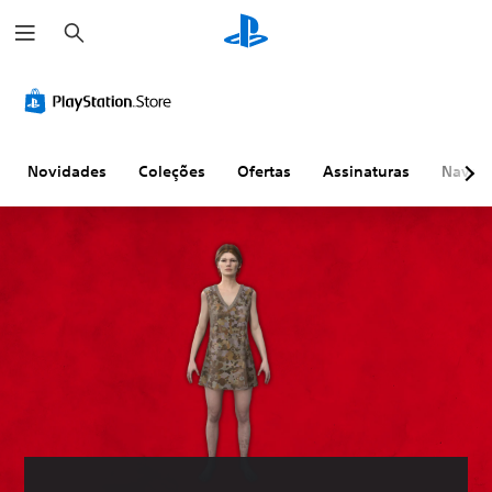
P
e
s
q
u
i
s
a
r
Novidades
Coleções
Ofertas
Assinaturas
Naveg