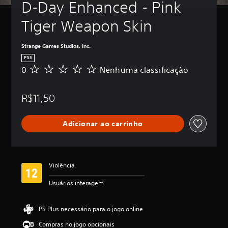
D-Day Enhanced - Pink 
Tiger Weapon Skin
Strange Games Studios, Inc.
PS5
0
Nenhuma classificação
N
e
n
R$11,50
h
u
m
Adicionar ao carrinho
a
c
l
a
s
Violência
s
i
Usuários interagem
f
i
c
PS Plus necessário para o jogo online
a
Compras no jogo opcionais
ç