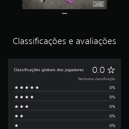
Classificações e avaliações
N
0.0
Classificações globais dos jogadores
e
Nenhuma classificação
0%
n
0%
h
0%
u
0%
m
0%