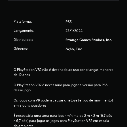
Plataforma:
PS5
Lançamento:
23/1/2024
Distribuidora:
Strange Games Studios, Inc.
Gêneros:
Ação, Tiro
O PlayStation VR2 não é destinado ao uso por crianças menores 
de 12 anos.
O PlayStation VR2 é necessário para jogar a versão para PS5 
desse jogo.
Os jogos com VR podem causar cinetose (enjoo de movimento) 
em alguns jogadores.
É necessária uma área para jogar mínima de 2 m × 2 m (6,7 pés 
× 6,7 pés) para jogar os jogos para PlayStation VR2 em escala 
do ambiente.