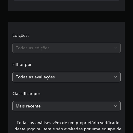
a
c
l
a
Edições:
s
Todas as edições
s
Filtrar por:
i
Todas as avaliações
f
i
Classificar por:
c
Mais recente
a
Todas as análises vêm de um proprietário verificado
ç
deste jogo ou item e são avaliadas por uma equipe de