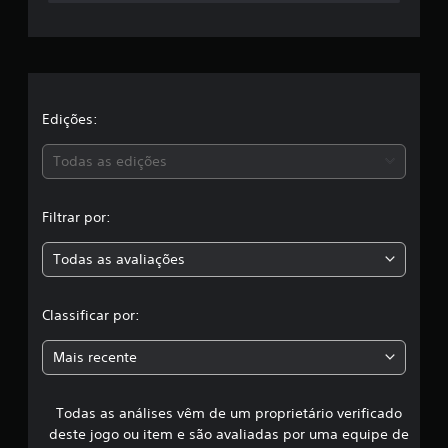
a
c
l
a
Edições:
s
Todas as edições
s
Filtrar por:
i
Todas as avaliações
f
i
Classificar por:
c
Mais recente
a
Todas as análises vêm de um proprietário verificado
ç
deste jogo ou item e são avaliadas por uma equipe de