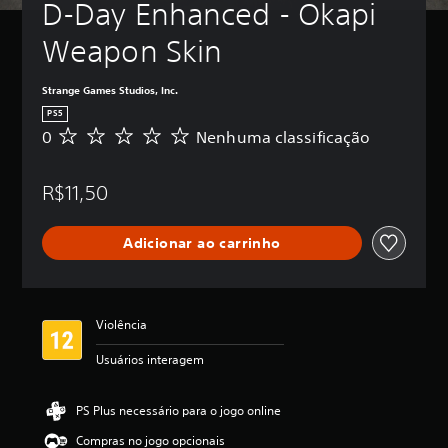
D-Day Enhanced - Okapi 
Weapon Skin
Strange Games Studios, Inc.
PS5
0
Nenhuma classificação
N
e
n
R$11,50
h
u
m
Adicionar ao carrinho
a
c
l
a
s
Violência
s
i
Usuários interagem
f
i
c
PS Plus necessário para o jogo online
a
Compras no jogo opcionais
ç