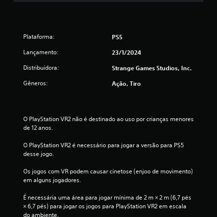
Plataforma:
PS5
Lançamento:
23/1/2024
Distribuidora:
Strange Games Studios, Inc.
Gêneros:
Ação, Tiro
O PlayStation VR2 não é destinado ao uso por crianças menores 
de 12 anos.
O PlayStation VR2 é necessário para jogar a versão para PS5 
desse jogo.
Os jogos com VR podem causar cinetose (enjoo de movimento) 
em alguns jogadores.
É necessária uma área para jogar mínima de 2 m × 2 m (6,7 pés 
× 6,7 pés) para jogar os jogos para PlayStation VR2 em escala 
do ambiente.