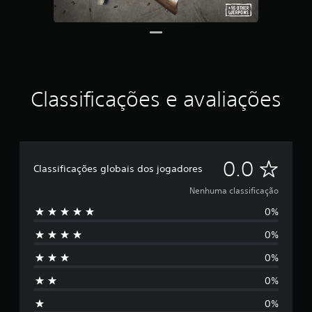
Classificações e avaliações
N
0.0
Classificações globais dos jogadores
e
Nenhuma classificação
0%
n
0%
h
0%
u
0%
m
0%