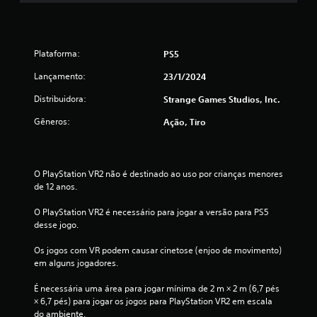
Plataforma:
PS5
Lançamento:
23/1/2024
Distribuidora:
Strange Games Studios, Inc.
Gêneros:
Ação, Tiro
O PlayStation VR2 não é destinado ao uso por crianças menores 
de 12 anos.
O PlayStation VR2 é necessário para jogar a versão para PS5 
desse jogo.
Os jogos com VR podem causar cinetose (enjoo de movimento) 
em alguns jogadores.
É necessária uma área para jogar mínima de 2 m × 2 m (6,7 pés 
× 6,7 pés) para jogar os jogos para PlayStation VR2 em escala 
do ambiente.