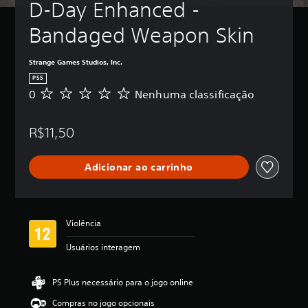
D-Day Enhanced - 
Bandaged Weapon Skin
Strange Games Studios, Inc.
PS5
0
Nenhuma classificação
N
e
n
R$11,50
h
u
m
Adicionar ao carrinho
a
c
l
a
s
Violência
s
i
Usuários interagem
f
i
c
PS Plus necessário para o jogo online
a
Compras no jogo opcionais
ç