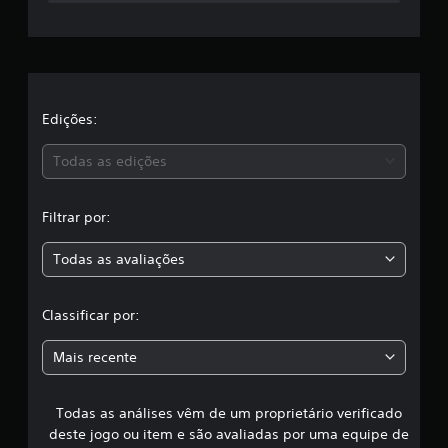
a
c
l
a
Edições:
s
Todas as edições
s
Filtrar por:
i
Todas as avaliações
f
i
Classificar por:
c
Mais recente
a
Todas as análises vêm de um proprietário verificado
ç
deste jogo ou item e são avaliadas por uma equipe de