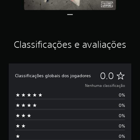
Classificações e avaliações
N
0.0
Classificações globais dos jogadores
e
Nenhuma classificação
0%
n
0%
h
0%
u
0%
m
0%