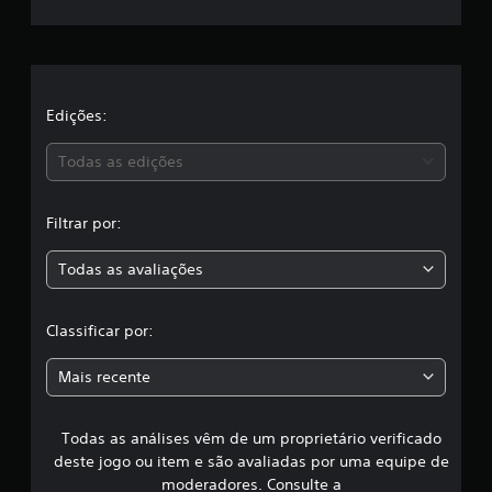
a
c
l
a
Edições:
s
Todas as edições
s
Filtrar por:
i
Todas as avaliações
f
i
Classificar por:
c
Mais recente
a
Todas as análises vêm de um proprietário verificado
ç
deste jogo ou item e são avaliadas por uma equipe de
ã
moderadores. Consulte a