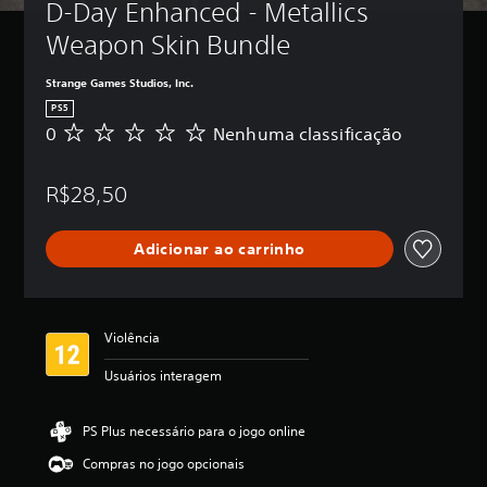
D-Day Enhanced - Metallics 
Weapon Skin Bundle
Strange Games Studios, Inc.
PS5
0
Nenhuma classificação
N
e
n
R$28,50
h
u
m
Adicionar ao carrinho
a
c
l
a
s
Violência
s
i
Usuários interagem
f
i
c
PS Plus necessário para o jogo online
a
Compras no jogo opcionais
ç
ã