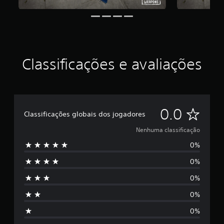
Classificações e avaliações
N
0.0
Classificações globais dos jogadores
e
Nenhuma classificação
0%
n
0%
h
0%
u
0%
m
0%