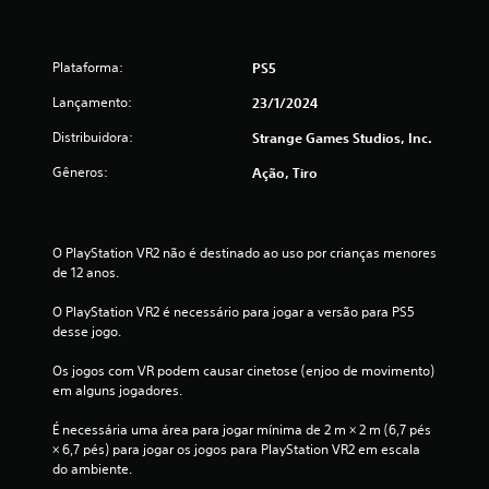
Plataforma:
PS5
Lançamento:
23/1/2024
Distribuidora:
Strange Games Studios, Inc.
Gêneros:
Ação, Tiro
O PlayStation VR2 não é destinado ao uso por crianças menores 
de 12 anos.
O PlayStation VR2 é necessário para jogar a versão para PS5 
desse jogo.
Os jogos com VR podem causar cinetose (enjoo de movimento) 
em alguns jogadores.
É necessária uma área para jogar mínima de 2 m × 2 m (6,7 pés 
× 6,7 pés) para jogar os jogos para PlayStation VR2 em escala 
do ambiente.