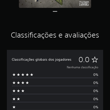
Classificações e avaliações
N
0.0
Classificações globais dos jogadores
e
Nenhuma classificação
0%
n
0%
h
0%
u
0%
m
0%