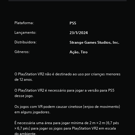
Plataforma:
PS5
Lançamento:
23/1/2024
Distribuidora:
Strange Games Studios, Inc.
Gêneros:
Ação, Tiro
O PlayStation VR2 não é destinado ao uso por crianças menores 
de 12 anos.
O PlayStation VR2 é necessário para jogar a versão para PS5 
desse jogo.
Os jogos com VR podem causar cinetose (enjoo de movimento) 
em alguns jogadores.
É necessária uma área para jogar mínima de 2 m × 2 m (6,7 pés 
× 6,7 pés) para jogar os jogos para PlayStation VR2 em escala 
do ambiente.