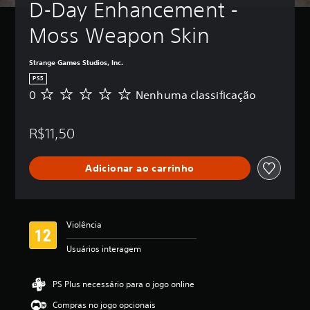
D-Day Enhancement - 
Moss Weapon Skin
Strange Games Studios, Inc.
PS5
0
Nenhuma classificação
N
e
n
R$11,50
h
u
m
Adicionar ao carrinho
a
c
l
a
s
Violência
s
i
Usuários interagem
f
i
c
PS Plus necessário para o jogo online
a
Compras no jogo opcionais
ç