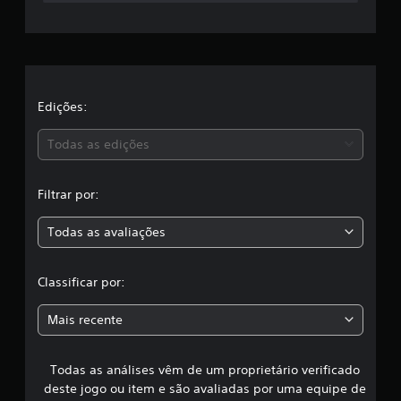
a
c
l
a
Edições:
s
Todas as edições
s
Filtrar por:
i
Todas as avaliações
f
i
Classificar por:
c
Mais recente
a
Todas as análises vêm de um proprietário verificado
ç
deste jogo ou item e são avaliadas por uma equipe de