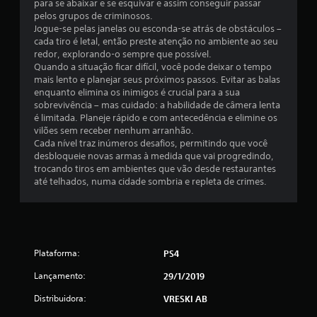
m
para se abaixar e se esquivar e assim conseguir passar
pelos grupos de criminosos.
u
Jogue-se pelas janelas ou esconda-se atrás de obstáculos –
cada tiro é letal, então preste atenção no ambiente ao seu
m
redor, explorando-o sempre que possível.
Quando a situação ficar difícil, você pode deixar o tempo
t
mais lento e planejar seus próximos passos. Evitar as balas
enquanto elimina os inimigos é crucial para a sua
o
sobrevivência – mas cuidado: a habilidade de câmera lenta
é limitada. Planeje rápido e com antecedência e elimine os
t
vilões sem receber nenhum arranhão.
Cada nível traz inúmeros desafios, permitindo que você
a
desbloqueie novas armas à medida que vai progredindo,
trocando tiros em ambientes que vão desde restaurantes
l
até telhados, numa cidade sombria e repleta de crimes.
d
e
Plataforma:
PS4
1
Lançamento:
29/1/2019
6
Distribuidora:
VRESKI AB
6