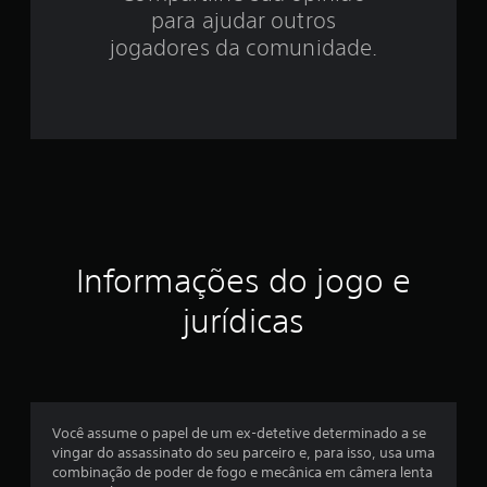
.
para ajudar outros
1
jogadores da comunidade.
2
e
s
t
r
Informações do jogo e
e
jurídicas
l
a
s
Você assume o papel de um ex-detetive determinado a se
e
vingar do assassinato do seu parceiro e, para isso, usa uma
combinação de poder de fogo e mecânica em câmera lenta