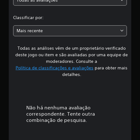
c
i
f
l
i
Classificar por:
c
a
a
Mais recente
ç
s
õ
e
Todas as análises vêm de um proprietário verificado
s
s
deste jogo ou item e são avaliadas por uma equipe de
i
moderadores. Consulte a
Política de classificações e avaliações
para obter mais
f
detalhes.
i
c
a
Não há nenhuma avaliação
correspondente. Tente outra
ç
combinação de pesquisa.
ã