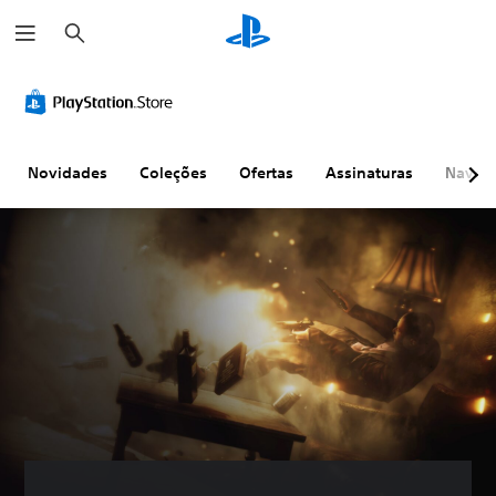
P
e
s
q
u
i
s
a
r
Novidades
Coleções
Ofertas
Assinaturas
Naveg