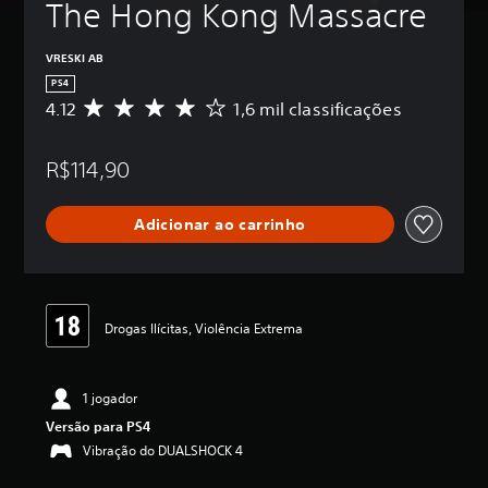
The Hong Kong Massacre
VRESKI AB
PS4
4.12
1,6 mil classificações
D
e
5
R$114,90
e
s
t
Adicionar ao carrinho
r
e
l
a
s
,
Drogas Ilícitas, Violência Extrema
a
c
l
1 jogador
a
s
Versão para PS4
s
Vibração do DUALSHOCK 4
i
f