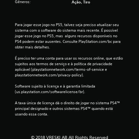
Gêneros:
Ação, Tiro
3
c
Para jogar esse jogo no PS5, talvez seja preciso atualizar seu 
sistema com o software do sistema mais recente. É possível 
l
jogar esse jogo no PS5, mas  alguns recursos disponíveis no 
PS4 podem estar ausentes. Consulte PlayStation.com/bc para 
a
obter mais detalhes.
s
É preciso ter uma conta para usar os recursos online, que estão 
sujeitos aos termos de serviço e à política de privacidade 
s
aplicável (playstationnetwork.com/terms-of-service e 
playstationnetwork.com/privacy-policy).
i
Software sujeito à licença e à garantia limitada 
f
(us.playstation.com/softwarelicense/br).
i
A taxa única de licença dá o direito de jogar no sistema PS4™ 
principal designado e outros sistemas PS4™ quando está 
c
usando essa conta.
a
ç
© 2018 VRESKI AB All Rights Reserved