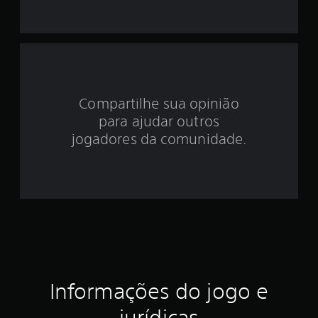
i
d
e
3
Compartilhe sua opinião
.
para ajudar outros
8
jogadores da comunidade.
7
e
s
t
r
Informações do jogo e
e
jurídicas