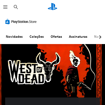
P
e
s
q
u
i
s
a
r
Novidades
Coleções
Ofertas
Assinaturas
Naveg