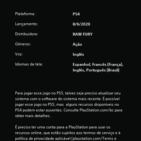
d
e
Plataforma:
PS4
1
Lançamento:
8/6/2020
3
Distribuidora:
RAW FURY
Gêneros:
Ação
6
Voz:
Inglês
0
Idiomas da tela:
Espanhol, Francês (França),
c
Inglês, Português (Brasil)
l
a
Para jogar esse jogo no PS5, talvez seja preciso atualizar seu 
sistema com o software do sistema mais recente. É possível 
s
jogar esse jogo no PS5, mas  alguns recursos disponíveis no 
PS4 podem estar ausentes. Consulte PlayStation.com/bc para 
s
obter mais detalhes.
i
É preciso ter uma conta para a PlayStation para usar os 
recursos online, que estão sujeitos aos termos de serviço e à 
f
política de privacidade aplicável (playstation.com/Terms e 