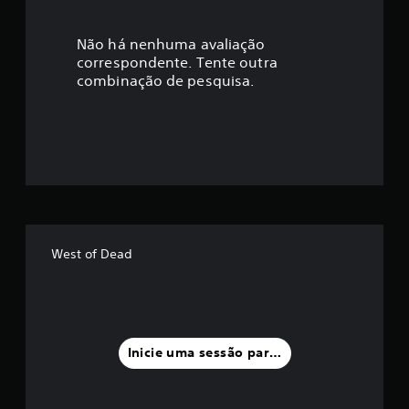
c
a
Não há nenhuma avaliação
correspondente. Tente outra
ç
combinação de pesquisa.
ã
o
m
é
d
West of Dead
i
a
f
Inicie uma sessão para classificar
o