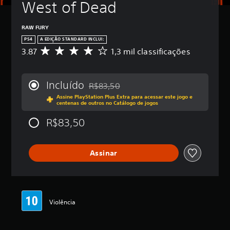
West of Dead
RAW FURY
PS4
A EDIÇÃO STANDARD INCLUI:
3.87
1,3 mil classificações
D
e
5
e
Incluído
R$83,50
s
Desconto aplicado no preço original de R
Assine PlayStation Plus Extra para acessar este jogo e
t
centenas de outros no Catálogo de jogos
r
e
R$83,50
l
a
s
Assinar
,
a
c
l
a
s
Violência
s
i
f