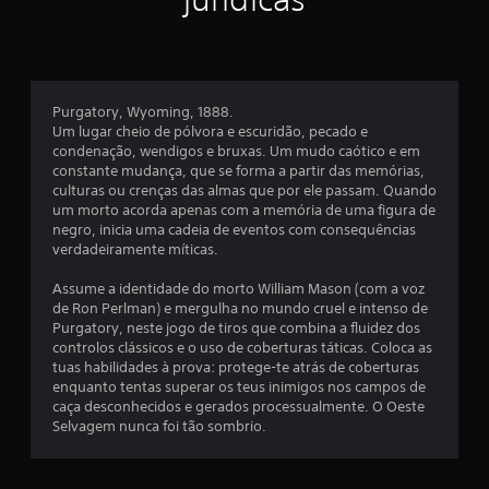
l
a
s
Purgatory, Wyoming, 1888.
e
Um lugar cheio de pólvora e escuridão, pecado e
condenação, wendigos e bruxas. Um mudo caótico e em
m
constante mudança, que se forma a partir das memórias,
culturas ou crenças das almas que por ele passam. Quando
u
um morto acorda apenas com a memória de uma figura de
negro, inicia uma cadeia de eventos com consequências
m
verdadeiramente míticas.
t
Assume a identidade do morto William Mason (com a voz
de Ron Perlman) e mergulha no mundo cruel e intenso de
o
Purgatory, neste jogo de tiros que combina a fluidez dos
controlos clássicos e o uso de coberturas táticas. Coloca as
t
tuas habilidades à prova: protege-te atrás de coberturas
enquanto tentas superar os teus inimigos nos campos de
a
caça desconhecidos e gerados processualmente. O Oeste
Selvagem nunca foi tão sombrio.
l