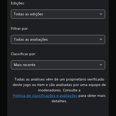
a
Edições:
s
Todas as edições
,
Filtrar por:
a
Todas as avaliações
c
l
Classificar por:
a
Mais recente
s
Todas as análises vêm de um proprietário verificado
s
deste jogo ou item e são avaliadas por uma equipe de
i
moderadores. Consulte a
Política de classificações e avaliações
para obter mais
f
detalhes.
i