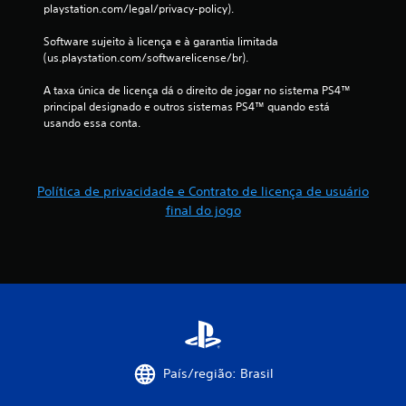
playstation.com/legal/privacy-policy).
i
Software sujeito à licença e à garantia limitada 
(us.playstation.com/softwarelicense/br).
c
A taxa única de licença dá o direito de jogar no sistema PS4™ 
a
principal designado e outros sistemas PS4™ quando está 
usando essa conta.
ç
õ
Política de privacidade e Contrato de licença de usuário
e
final do jogo
s
País/região: Brasil