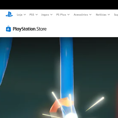
Loja
PS5
Jogos
PS Plus
Acessórios
Notícias
Su