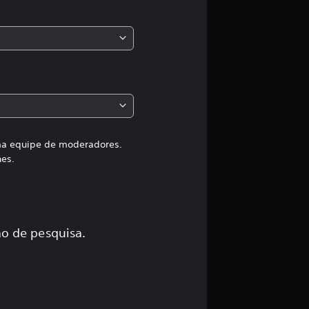
s
s
i
f
i
c
uma equipe de moderadores.
hes.
a
ç
ã
o de pesquisa.
o