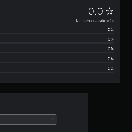
N
0.0
e
Nenhuma classificação
0%
n
0%
h
0%
u
0%
0%
m
a
c
l
a