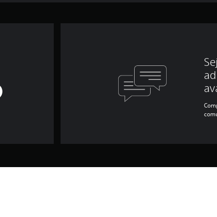
Se
ad
av
Comp
comu
nformações do jogo e jurídic