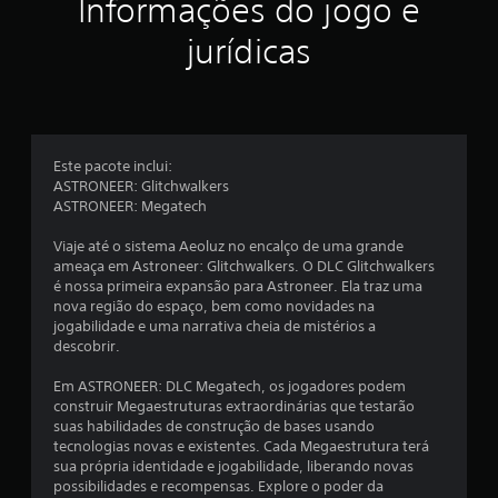
Informações do jogo e
s
jurídicas
e
m
u
Este pacote inclui:
m
ASTRONEER: Glitchwalkers
ASTRONEER: Megatech
t
Viaje até o sistema Aeoluz no encalço de uma grande
o
ameaça em Astroneer: Glitchwalkers. O DLC Glitchwalkers
é nossa primeira expansão para Astroneer. Ela traz uma
t
nova região do espaço, bem como novidades na
jogabilidade e uma narrativa cheia de mistérios a
a
descobrir.
l
Em ASTRONEER: DLC Megatech, os jogadores podem
construir Megaestruturas extraordinárias que testarão
d
suas habilidades de construção de bases usando
tecnologias novas e existentes. Cada Megaestrutura terá
e
sua própria identidade e jogabilidade, liberando novas
possibilidades e recompensas. Explore o poder da