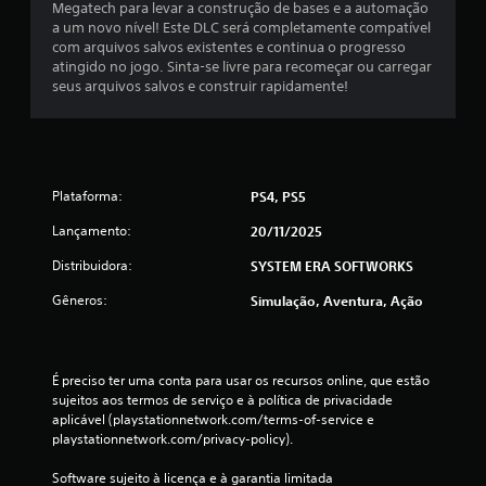
3
Megatech para levar a construção de bases e a automação
a um novo nível! Este DLC será completamente compatível
c
com arquivos salvos existentes e continua o progresso
atingido no jogo. Sinta-se livre para recomeçar ou carregar
l
seus arquivos salvos e construir rapidamente!
a
s
Plataforma:
PS4, PS5
s
Lançamento:
20/11/2025
i
Distribuidora:
SYSTEM ERA SOFTWORKS
f
Gêneros:
Simulação, Aventura, Ação
i
c
É preciso ter uma conta para usar os recursos online, que estão 
sujeitos aos termos de serviço e à política de privacidade 
a
aplicável (playstationnetwork.com/terms-of-service e 
playstationnetwork.com/privacy-policy).
ç
Software sujeito à licença e à garantia limitada 