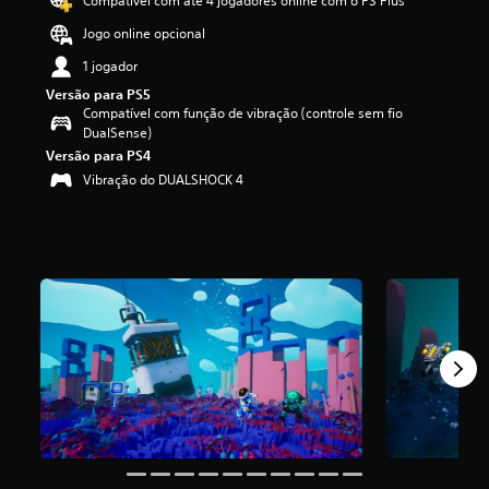
Compatível com até 4 jogadores online com o PS Plus
f
Jogo online opcional
i
c
1 jogador
a
Versão para PS5
ç
Compatível com função de vibração (controle sem fio
ã
DualSense)
o
Versão para PS4
m
é
Vibração do DUALSHOCK 4
d
i
a
f
o
i
d
e
5
e
s
t
r
e
l