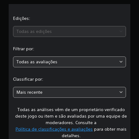
õ
l
e
s
a
Edições:
s
Todas as edições
,
Filtrar por:
a
Todas as avaliações
c
l
Classificar por:
a
Mais recente
s
Todas as análises vêm de um proprietário verificado
s
deste jogo ou item e são avaliadas por uma equipe de
i
moderadores. Consulte a
Política de classificações e avaliações
para obter mais
f
detalhes.