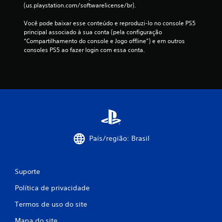
õ
(us.playstation.com/softwarelicense/br).
e
Você pode baixar esse conteúdo e reproduzi-lo no console PS5 
principal associado à sua conta (pela configuração 
s
“Compartilhamento do console e Jogo offline”) e em outros 
consoles PS5 ao fazer login com essa conta.
País/região: Brasil
Suporte
Política de privacidade
Termos de uso do site
Mapa do site