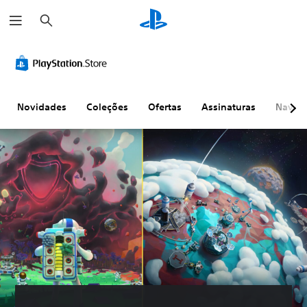
P
e
s
q
u
i
s
a
r
Novidades
Coleções
Ofertas
Assinaturas
Naveg