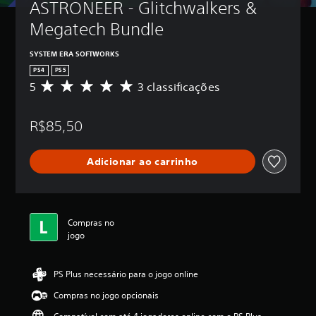
ASTRONEER - Glitchwalkers & 
Megatech Bundle
SYSTEM ERA SOFTWORKS
PS4
PS5
5
3 classificações
D
e
5
R$85,50
e
s
t
Adicionar ao carrinho
r
e
l
a
s
Compras no
,
jogo
a
c
l
PS Plus necessário para o jogo online
a
s
Compras no jogo opcionais
s
i