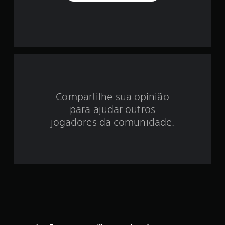
o
i
d
e
5
Compartilhe sua opinião
e
para ajudar outros
s
jogadores da comunidade.
t
r
e
l
a