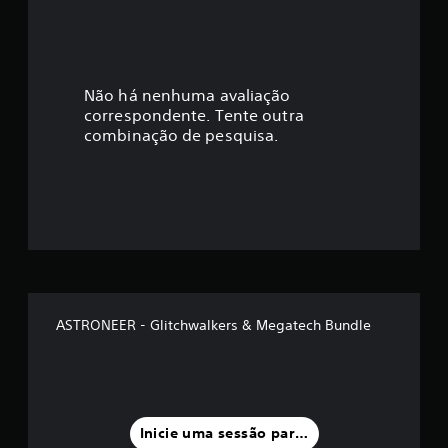
i
c
a
Não há nenhuma avaliação
correspondente. Tente outra
ç
combinação de pesquisa.
ã
o
m
é
d
ASTRONEER - Glitchwalkers & Megatech Bundle
i
a
f
Inicie uma sessão para classificar