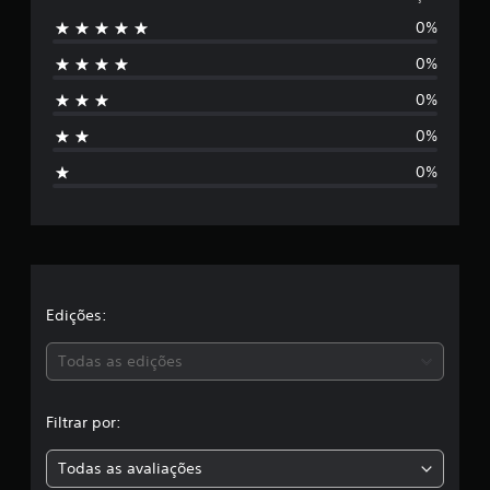
0%
n
0%
h
0%
u
0%
m
0%
a
c
l
a
Edições:
s
Todas as edições
s
Filtrar por:
i
Todas as avaliações
f