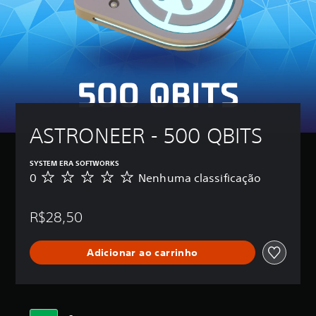
ASTRONEER - 500 QBITS
SYSTEM ERA SOFTWORKS
0
Nenhuma classificação
N
e
n
R$28,50
h
u
m
Adicionar ao carrinho
a
c
l
a
s