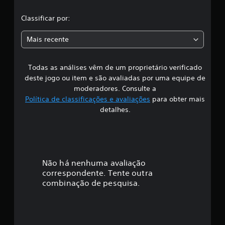
i
Classificar por:
c
Mais recente
a
Todas as análises vêm de um proprietário verificado
ç
deste jogo ou item e são avaliadas por uma equipe de
ã
moderadores. Consulte a
Política de classificações e avaliações
para obter mais
o
detalhes.
Não há nenhuma avaliação
correspondente. Tente outra
combinação de pesquisa.