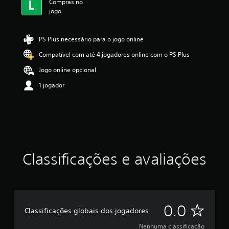
s
Compras no
i
jogo
f
i
c
PS Plus necessário para o jogo online
a
Compatível com até 4 jogadores online com o PS Plus
ç
ã
Jogo online opcional
o
1 jogador
Classificações e avaliações
N
0.0
Classificações globais dos jogadores
e
Nenhuma classificação