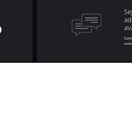
Se
ad
av
Comp
comu
nformações do jogo e jurídic
onagem aumentam 200%.