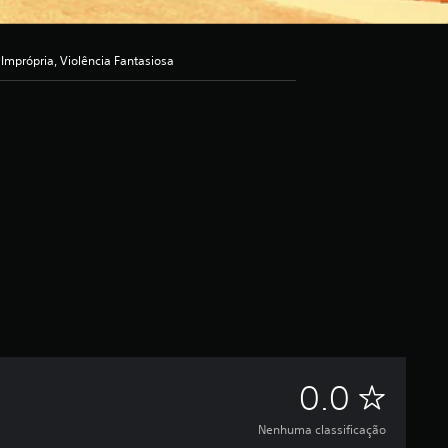
mprópria, Violência Fantasiosa
N
0.0
e
Nenhuma classificação