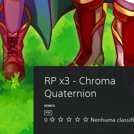
RP x3 - Chroma 
Quaternion
KEMCO
PS5
0
Nenhuma classif
N
e
n