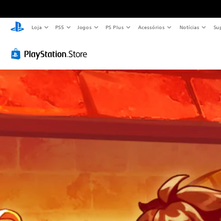
Loja
PS5
Jogos
PS Plus
Acessórios
Notícias
Su