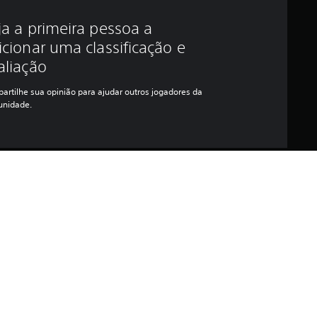
ja a primeira pessoa a
icionar uma classificação e
aliação
artilhe sua opinião para ajudar outros jogadores da
nidade.
as