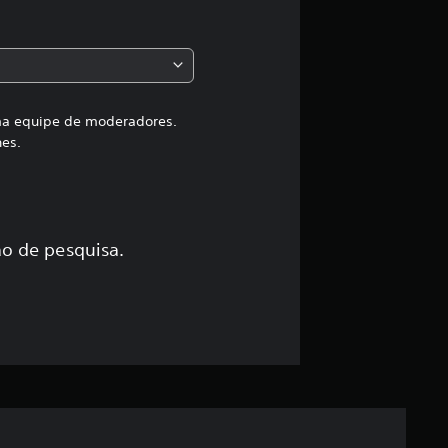
i
f
i
c
uma equipe de moderadores.
hes.
a
ç
ã
o de pesquisa.
o