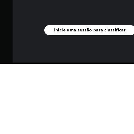
Inicie uma sessão para classificar
I
Os ganhos RP de cada pers