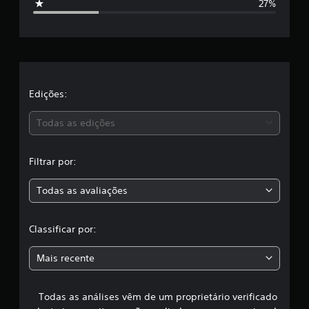
e
27%
1
r
1
c
e
l
a
l
s
s
a
Edições:
i
f
s
Todas as edições
i
c
,
a
Filtrar por:
ç
a
õ
e
Todas as avaliações
c
s
l
Classificar por:
a
Mais recente
s
Todas as análises vêm de um proprietário verificado
s