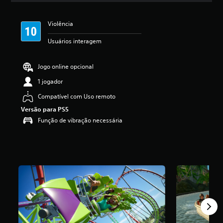
a
s
Violência
,
a
Usuários interagem
c
l
a
Jogo online opcional
s
s
1 jogador
i
Compatível com Uso remoto
f
i
Versão para PS5
c
Função de vibração necessária
a
ç
ã
o
m
é
d
i
a
f
o
i