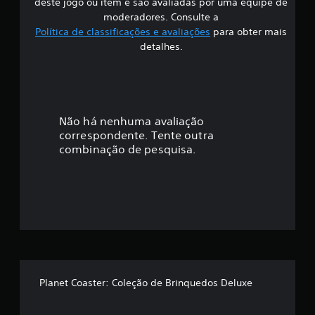
deste jogo ou item e são avaliadas por uma equipe de
i
moderadores. Consulte a
Política de classificações e avaliações
para obter mais
f
detalhes.
i
c
a
Não há nenhuma avaliação
correspondente. Tente outra
ç
combinação de pesquisa.
ã
o
m
é
d
Planet Coaster: Coleção de Brinquedos Deluxe
i