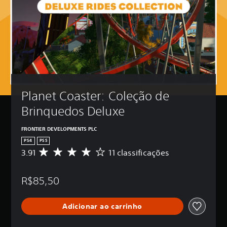
Planet Coaster: Coleção de 
Brinquedos Deluxe
FRONTIER DEVELOPMENTS PLC
PS4
PS5
3.91
11 classificações
D
e
5
R$85,50
e
s
t
Adicionar ao carrinho
r
e
l