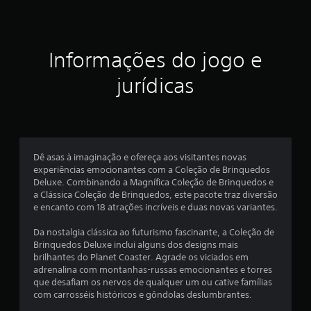
t
r
Informações do jogo e
e
jurídicas
l
a
s
Dê asas à imaginação e ofereça aos visitantes novas
e
experiências emocionantes com a Coleção de Brinquedos
Deluxe. Combinando a Magnífica Coleção de Brinquedos e
m
a Clássica Coleção de Brinquedos, este pacote traz diversão
e encanto com 18 atrações incríveis e duas novas variantes.
u
Da nostalgia clássica ao futurismo fascinante, a Coleção de
m
Brinquedos Deluxe inclui alguns dos designs mais
brilhantes do Planet Coaster. Agrade os viciados em
t
adrenalina com montanhas-russas emocionantes e torres
que desafiam os nervos de qualquer um ou cative famílias
o
com carrosséis históricos e gôndolas deslumbrantes.