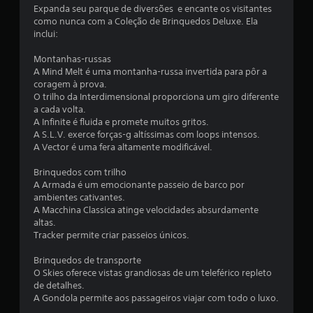
t
Expanda seu parque de diversões e encante os visitantes
como nunca com a Coleção de Brinquedos Deluxe. Ela
a
inclui:
l
Montanhas-russas
A Mind Melt é uma montanha-russa invertida para pôr a
d
coragem à prova.
O trilho da Interdimensional proporciona um giro diferente
e
a cada volta.
A Infinite é fluida e promete muitos gritos.
1
A S.L.V. exerce forças-g altíssimas com loops intensos.
A Vector é uma fera altamente modificável.
1
Brinquedos com trilho
A Armada é um emocionante passeio de barco por
c
ambientes cativantes.
A Macchina Classica atinge velocidades absurdamente
l
altas.
Tracker permite criar passeios únicos.
a
Brinquedos de transporte
s
O Skies oferece vistas grandiosas de um teleférico repleto
de detalhes.
s
A Gondola permite aos passageiros viajar com todo o luxo.