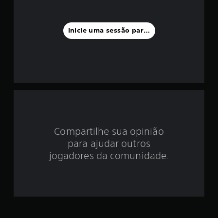
a
f
Inicie uma sessão para classificar
o
i
d
e
3
Compartilhe sua opinião
.
para ajudar outros
9
jogadores da comunidade.
1
e
s