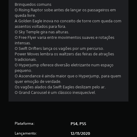
i
Brinquedos comuns
O Rising Raptor sobe antes de lançar os passageiros em
f
queda livre.
A Golden Eagle inova no conceito de torre com queda com
i
assentos voltados para fora.
O Sky Temple gira nas alturas.
c
O Free Flyer varia entre movimentos suaves e rotações
intensas.
a
O Swift Drifters lança os vagões por um percurso.
Power Moves lembra os waltzers das feiras de atrações
ç
tradicionais.
O Hyperjump oferece diversão eletrizante num espaço
õ
pequeno.
O Ascendance é ainda maior que o Hyperjump, para quem
e
quer emoção de verdade.
Os vagões alados da Swift Eagles deslizam pelo ar.
s
O Grand Carousel é um clássico inesquecível.
Plataforma:
PS4, PS5
Lançamento:
12/11/2020