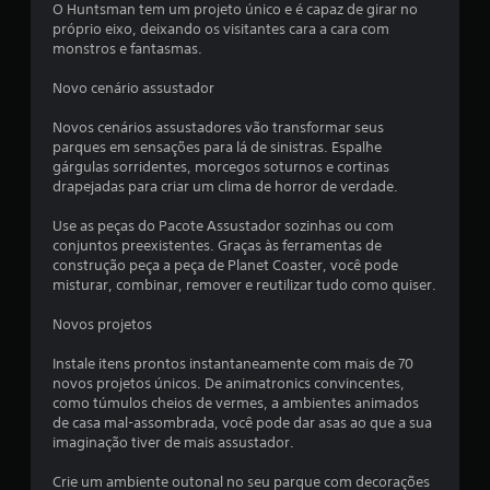
O Huntsman tem um projeto único e é capaz de girar no
t
próprio eixo, deixando os visitantes cara a cara com
monstros e fantasmas.
a
Novo cenário assustador
l
Novos cenários assustadores vão transformar seus
d
parques em sensações para lá de sinistras. Espalhe
gárgulas sorridentes, morcegos soturnos e cortinas
e
drapejadas para criar um clima de horror de verdade.
9
Use as peças do Pacote Assustador sozinhas ou com
conjuntos preexistentes. Graças às ferramentas de
construção peça a peça de Planet Coaster, você pode
c
misturar, combinar, remover e reutilizar tudo como quiser.
l
Novos projetos
a
Instale itens prontos instantaneamente com mais de 70
novos projetos únicos. De animatronics convincentes,
s
como túmulos cheios de vermes, a ambientes animados
de casa mal-assombrada, você pode dar asas ao que a sua
s
imaginação tiver de mais assustador.
i
Crie um ambiente outonal no seu parque com decorações