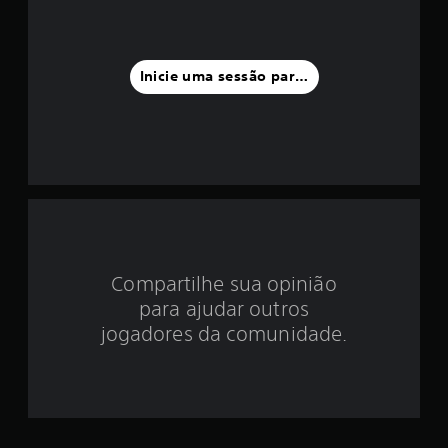
i
a
f
Inicie uma sessão para classificar
o
i
d
e
4
Compartilhe sua opinião
.
para ajudar outros
1
jogadores da comunidade.
1
e
s