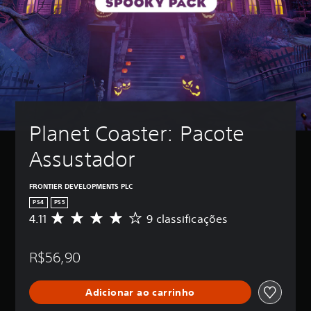
Planet Coaster: Pacote 
Assustador
FRONTIER DEVELOPMENTS PLC
PS4
PS5
4.11
9 classificações
D
e
5
R$56,90
e
s
t
Adicionar ao carrinho
r
e