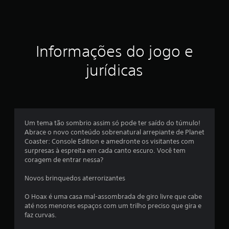
t
r
Informações do jogo e
e
jurídicas
l
a
s
Um tema tão sombrio assim só pode ter saído do túmulo!
e
Abrace o novo conteúdo sobrenatural arrepiante de Planet
Coaster: Console Edition e amedronte os visitantes com
m
surpresas à espreita em cada canto escuro. Você tem
coragem de entrar nessa?
u
Novos brinquedos aterrorizantes
m
O Hoax é uma casa mal-assombrada de giro livre que cabe
t
até nos menores espaços com um trilho preciso que gira e
faz curvas.
o