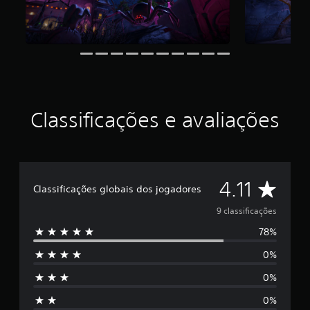
i
d
e
4
.
1
1
e
s
Classificações e avaliações
t
r
e
l
a
D
4.11
s
Classificações globais dos jogadores
e
e
m
9 classificações
u
78%
5
m
t
0%
e
o
t
0%
a
s
l
0%
d