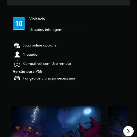
l
a
s
Violência
,
a
Usuários interagem
c
l
a
Jogo online opcional
s
s
1 jogador
i
Compatível com Uso remoto
f
i
Versão para PS5
c
Função de vibração necessária
a
ç
ã
o
m
é
d
i
a
f
o