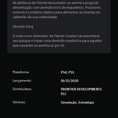
de abóbora do Pacote Assustador ou anime a praça de
f
alimentação com animatronics de esqueletos. Posicione,
misture e combine objetos para alimentar as chamas do
i
caldeirão da sua criatividade.
c
Ghoster King
a
O mais novo animador de Planet Coaster vai assombrar
seu parque e trazer uma diversão medonha para aqueles
ç
que ousarem se aventurar por lá.
õ
e
Plataforma:
PS4, PS5
s
Lançamento:
10/12/2020
Distribuidora:
FRONTIER DEVELOPMENTS
PLC
Gêneros:
Simulação, Estratégia