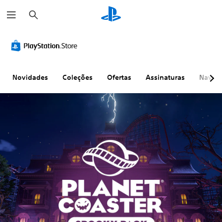
P
e
s
q
u
i
s
a
r
Novidades
Coleções
Ofertas
Assinaturas
Naveg