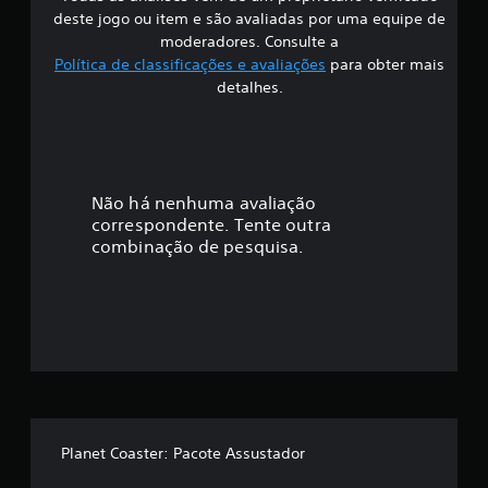
s
deste jogo ou item e são avaliadas por uma equipe de
i
moderadores. Consulte a
Política de classificações e avaliações
para obter mais
f
detalhes.
i
c
a
Não há nenhuma avaliação
correspondente. Tente outra
ç
combinação de pesquisa.
ã
o
m
é
d
Planet Coaster: Pacote Assustador