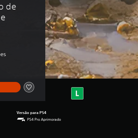
o de 
e 
ões
Versão para PS4
PS4 Pro Aprimorado