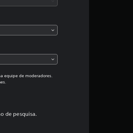
a
s
,
a
c
l
a
uma equipe de moderadores.
hes.
s
s
i
o de pesquisa.
f