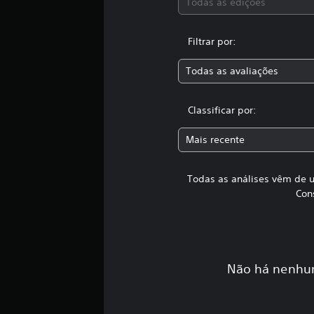
Todas as edições
l
a
s
Filtrar por:
s
i
Todas as avaliações
f
i
c
Classificar por:
a
ç
Mais recente
õ
e
s
Todas as análises vêm de u
Con
Não há nenhum