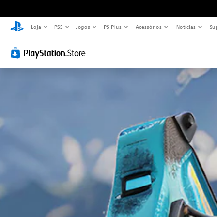
Loja
PS5
Jogos
PS Plus
Acessórios
Notícias
Su