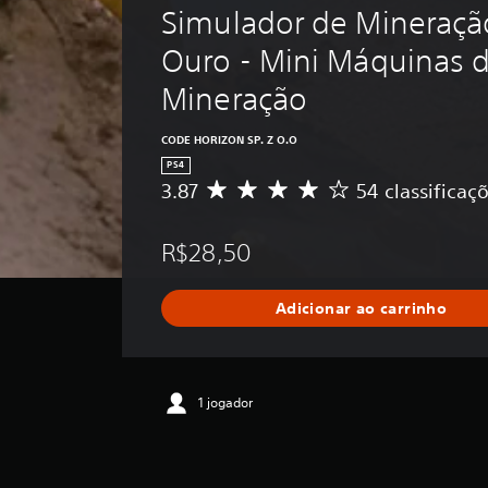
Simulador de Mineraçã
Ouro - Mini Máquinas d
Mineração
CODE HORIZON SP. Z O.O
PS4
3.87
54 classificaç
D
e
5
R$28,50
e
s
t
Adicionar ao carrinho
r
e
l
a
s
1 jogador
,
a
c
l