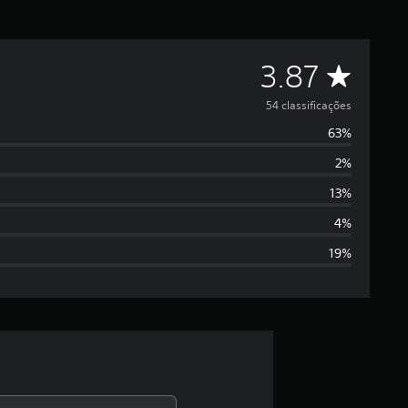
D
3.87
e
54 classificações
63%
5
2%
e
13%
s
4%
19%
t
r
e
l