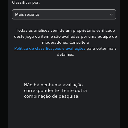
l
c
e
Classificar por:
o
c
a
d
u
o
a
ç
e
.
Mais recente
n
õ
f
s
t
e
i
r
s
n
Todas as análises vêm de um proprietário verificado
s
o
i
deste jogo ou item e são avaliadas por uma equipe de
l
r
i
moderadores. Consulte a
a
e
Política de classificações e avaliações
para obter mais
s
a
f
a
detalhes.
n
í
a
i
d
l
a
ó
c
d
g
e
a
i
Não há nenhuma avaliação
á
c
u
correspondente. Tente outra
ç
d
o
combinação de pesquisa.
i
a
ã
o
j
p
u
o
a
s
r
t
a
m