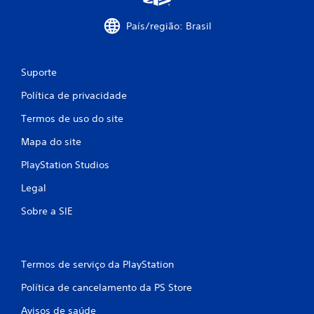
v
i
País/região: Brasil
m
e
n
t
Suporte
o
h
Política de privacidade
o
Termos de uso do site
r
i
Mapa do site
z
o
PlayStation Studios
n
t
Legal
a
l
Sobre a SIE
e
v
e
r
Termos de serviço da PlayStation
t
i
Política de cancelamento da PS Store
c
a
Avisos de saúde