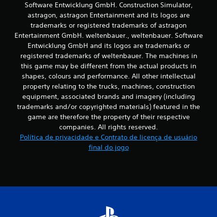
Software Entwicklung GmbH. Construction Simulator,
ç
a
astragon, astragon Entertainment and its logos are
d
trademarks or registered trademarks of astragon
a
Entertainment GmbH. weltenbauer., weltenbauer. Software
)
Entwicklung GmbH and its logos are trademarks or
registered trademarks of weltenbauer. The machines in
V
o
this game may be different from the actual products in
c
shapes, colours and performance. All other intellectual
ê
property relating to the trucks, machines, construction
p
equipment, associated brands and imagery (including
o
trademarks and/or copyrighted materials) featured in the
d
game are therefore the property of their respective
e
i
companies. All rights reserved.
n
Política de privacidade e Contrato de licença de usuário
v
final do jogo
e
r
t
e
r
o
m
o