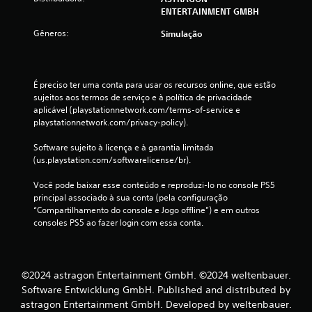
ENTERTAINMENT GMBH
n
a
Gêneros:
Simulação
l
ó
g
i
É preciso ter uma conta para usar os recursos online, que estão 
c
sujeitos aos termos de serviço e à política de privacidade 
aplicável (playstationnetwork.com/terms-of-service e 
o
playstationnetwork.com/privacy-policy).
a
j
Software sujeito à licença e à garantia limitada 
u
(us.playstation.com/softwarelicense/br).
s
t
Você pode baixar esse conteúdo e reproduzi-lo no console PS5 
á
principal associado à sua conta (pela configuração 
v
“Compartilhamento do console e Jogo offline”) e em outros 
e
consoles PS5 ao fazer login com essa conta.
l
(
a
©2024 astragon Entertainment GmbH. ©2024 weltenbauer.
v
Software Entwicklung GmbH. Published and distributed by
a
astragon Entertainment GmbH. Developed by weltenbauer.
n