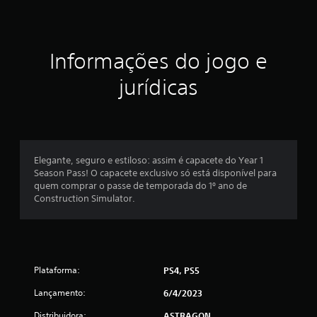
o
s
s
.
s
Informações do jogo e
I
i
n
jurídicas
v
f
e
i
r
s
c
ã
o
Elegante, seguro e estiloso: assim é capacete do Year 1
a
Season Pass! O capacete exclusivo só está disponível para
d
quem comprar o passe de temporada do 1º ano de
o
ç
Construction Simulator.
c
o
õ
n
t
e
r
Plataforma:
PS4, PS5
o
s
l
Lançamento:
6/4/2023
e
Distribuidora:
a
ASTRAGON