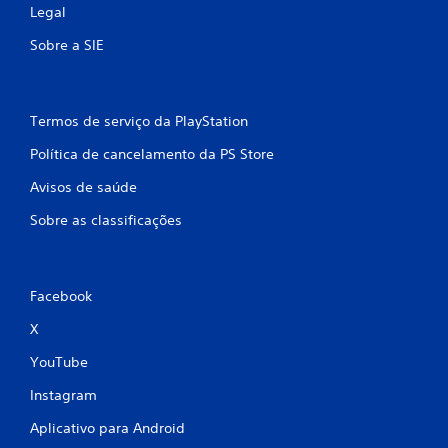
i
Legal
a
d
l
a
Sobre a SIE
d
d
o
e
g
d
a
e
Termos de serviço da PlayStation
m
p
e
r
Política de cancelamento da PS Store
p
e
l
s
Avisos de saúde
a
s
y
i
Sobre as classificações
a
o
q
n
u
a
a
r
Facebook
l
o
q
s
X
u
b
e
o
YouTube
r
t
m
Instagram
õ
o
e
m
Aplicativo para Android
s
e