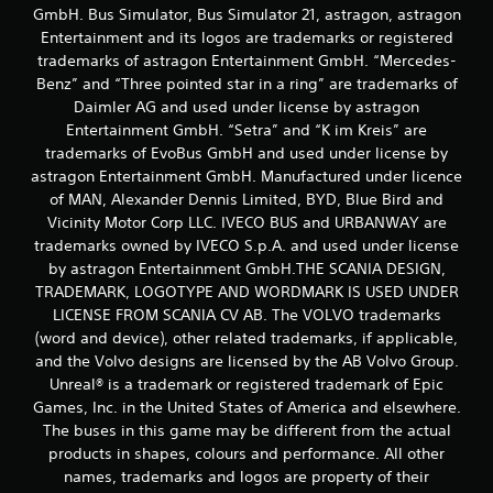
n
b
GmbH. Bus Simulator, Bus Simulator 21, astragon, astragon
t
r
Entertainment and its logos are trademarks or registered
e
e
trademarks of astragon Entertainment GmbH. “Mercedes-
t
V
Benz” and “Three pointed star in a ring” are trademarks of
o
e
Daimler AG and used under license by astragon
c
s
Entertainment GmbH. “Setra” and “K im Kreis” are
ê
d
trademarks of EvoBus GmbH and used under license by
p
o
o
astragon Entertainment GmbH. Manufactured under licence
t
d
of MAN, Alexander Dennis Limited, BYD, Blue Bird and
u
e
Vicinity Motor Corp LLC. IVECO BUS and URBANWAY are
t
j
trademarks owned by IVECO S.p.A. and used under license
o
o
by astragon Entertainment GmbH.THE SCANIA DESIGN,
r
g
TRADEMARK, LOGOTYPE AND WORDMARK IS USED UNDER
a
i
r
LICENSE FROM SCANIA CV AB. The VOLVO trademarks
a
o
(word and device), other related trademarks, if applicable,
l
j
and the Volvo designs are licensed by the AB Volvo Group.
V
o
Unreal® is a trademark or registered trademark of Epic
o
g
c
Games, Inc. in the United States of America and elsewhere.
o
ê
The buses in this game may be different from the actual
e
p
n
products in shapes, colours and performance. All other
o
a
names, trademarks and logos are property of their
d
v