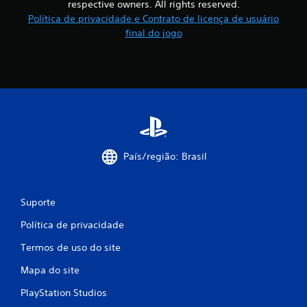
respective owners. All rights reserved.
e
e
Política de privacidade e Contrato de licença de usuário
v
g
e
final do jogo
a
r
r
a
p
s
e
i
l
n
o
f
s
o
m
r
e
m
n
a
País/região: Brasil
u
ç
s
õ
s
e
e
Suporte
s
m
d
a
Política de privacidade
o
n
t
e
Termos de uso do site
u
c
t
Mapa do site
e
o
s
r
PlayStation Studios
s
i