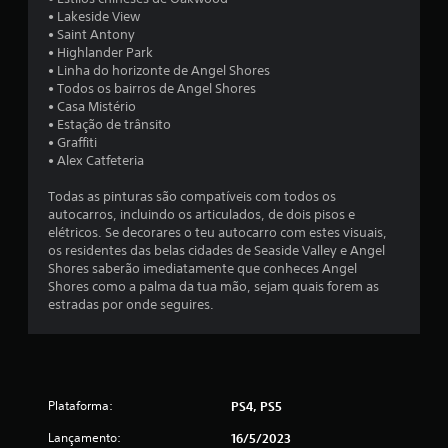
r
c
• Lakeside View
o
o
ê
• Saint Antony
s
l
p
• Highlander Park
.
e
o
• Linha do horizonte de Angel Shores
.
d
• Todos os bairros de Angel Shores
e
P
• Casa Mistério
r
o
• Estação de trânsito
e
d
• Graffiti
v
e
• Alex Catfeteria
e
s
r
Todas as pinturas são compatíveis com todos os
e
o
autocarros, incluindo os articulados, de dois pisos e
r
s
elétricos. Se decorares o teu autocarro com estes visuais,
c
j
os residentes das belas cidades de Seaside Valley e Angel
o
o
Shores saberão imediatamente que conheces Angel
n
g
Shores como a palma da tua mão, sejam quais forem as
t
a
estradas por onde seguires.
r
d
o
o
l
s
e
e
s
m
d
Plataforma:
PS4, PS5
o
p
j
Lançamento:
16/5/2023
r