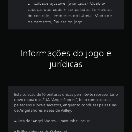
á
Dificuldade ajustável (avançada), Quebra-
a
e
u
cabeças que podem ser pulados, Lembretes
L
r
d
s
do controle, Lembretes do tutorial, Modo de
ç
e
i
ã
m
treinamento, Pausas no jogo
o
o
õ
o
b
d
u
r
o
e
p
e
s
e
t
c
s
l
Informações do jogo e
e
o
a
s
n
v
jurídicas
d
t
i
r
o
b
o
c
r
l
a
o
e
ç
n
s
ã
t
Esta coleção de 10 pinturas únicas permite-te representar o
a
o
r
novo mapa dos EUA "Angel Shores", bem como as suas
n
d
o
paisagens e locais secretos, enquanto conduzes pelas ruas
a
o
l
de Angel Shores e Seaside Valley.
l
c
e
ó
o
A lista de "Angel Shores – Paint Jobs" inclui:
g
n
V
i
t
o
• Estilos chineses de Oakwood
c