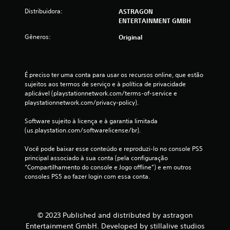
o
e
Distribuidora:
ASTRAGON
g
s
ENTERTAINMENT GMBH
o
s
a
Gêneros:
i
Original
q
o
u
n
a
a
l
É preciso ter uma conta para usar os recursos online, que estão 
q
r
sujeitos aos termos de serviço e à política de privacidade 
u
b
aplicável (playstationnetwork.com/terms-of-service e 
e
o
playstationnetwork.com/privacy-policy).
r
t
m
õ
Software sujeito à licença e à garantia limitada 
o
e
(us.playstation.com/softwarelicense/br).
m
s
e
Você pode baixar esse conteúdo e reproduzi-lo no console PS5 
r
n
principal associado à sua conta (pela configuração 
a
t
“Compartilhamento do console e Jogo offline”) e em outros 
o
p
consoles PS5 ao fazer login com essa conta.
.
i
d
a
L
m
e
© 2023 Published and distributed by astragon
e
m
Entertainment GmbH. Developed by stillalive studios