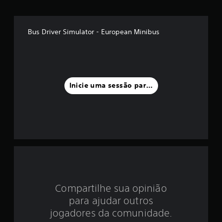
é
d
Bus Driver Simulator - European Minibus
i
a
f
Inicie uma sessão para classificar
o
i
d
e
3
Compartilhe sua opinião
.
para ajudar outros
3
jogadores da comunidade.