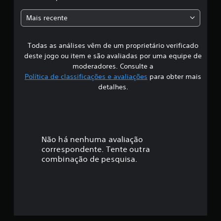
a
Mais recente
s
Todas as análises vêm de um proprietário verificado
s
deste jogo ou item e são avaliadas por uma equipe de
i
moderadores. Consulte a
Política de classificações e avaliações
para obter mais
f
detalhes.
i
c
a
Não há nenhuma avaliação
correspondente. Tente outra
ç
combinação de pesquisa.
ã
o
m