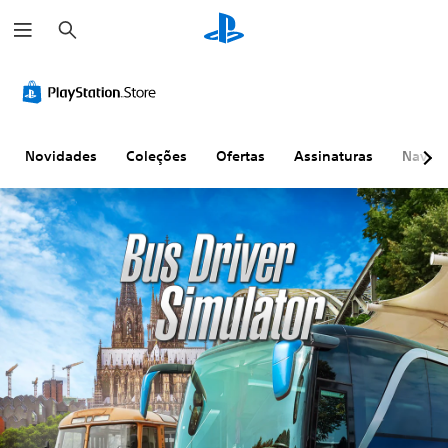
P
e
s
q
u
i
s
a
r
Novidades
Coleções
Ofertas
Assinaturas
Naveg