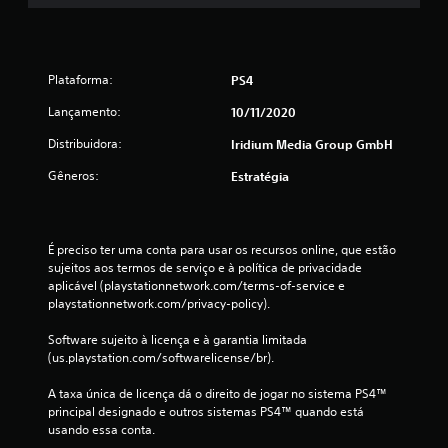
m
t
Plataforma:
o
PS4
Lançamento:
10/11/2020
t
Distribuidora:
Iridium Media Group GmbH
a
Gêneros:
Estratégia
l
d
É preciso ter uma conta para usar os recursos online, que estão 
e
sujeitos aos termos de serviço e à política de privacidade 
aplicável (playstationnetwork.com/terms-of-service e 
1
playstationnetwork.com/privacy-policy).
9
Software sujeito à licença e à garantia limitada 
(us.playstation.com/softwarelicense/br).
9
A taxa única de licença dá o direito de jogar no sistema PS4™ 
principal designado e outros sistemas PS4™ quando está 
c
usando essa conta.