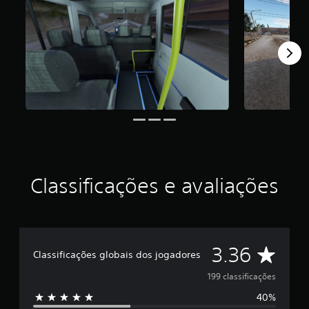
i
d
e
3
.
3
6
e
s
t
r
e
l
a
Classificações e avaliações
s
e
m
u
m
t
D
3.36
Classificações globais dos jogadores
o
t
e
199 classificações
a
l
40%
5
d