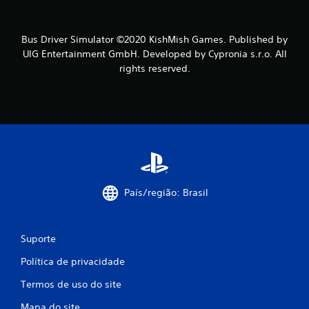
l
a
Bus Driver Simulator ©2020 KishMish Games. Published by
s
UIG Entertainment GmbH. Developed by Cypronia s.r.o. All
rights reserved.
s
i
f
i
c
País/região: Brasil
a
ç
Suporte
õ
Política de privacidade
e
Termos de uso do site
Mapa do site