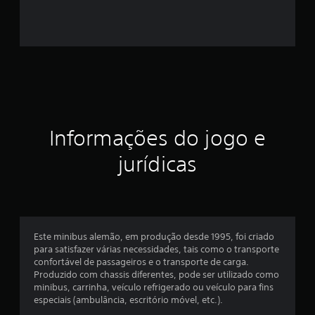
6
e
s
t
r
Informações do jogo e
e
jurídicas
l
a
s
Este minibus alemão, em produção desde 1995, foi criado
e
para satisfazer várias necessidades, tais como o transporte
confortável de passageiros e o transporte de carga.
m
Produzido com chassis diferentes, pode ser utilizado como
minibus, carrinha, veículo refrigerado ou veículo para fins
u
especiais (ambulância, escritório móvel, etc.).