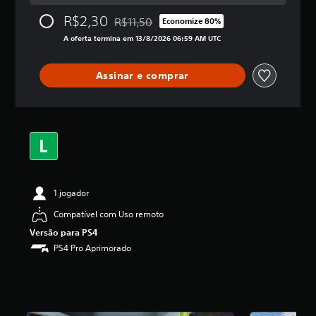
l
R$2,30
R$11,50
a
Economize 80%
Desconto aplicado no preço original de R$1
s
A oferta termina em 13/8/2026 06:59 AM UTC
,
a
c
Assinar e comprar
l
a
s
s
i
f
i
c
a
1 jogador
ç
ã
Compatível com Uso remoto
o
Versão para PS4
m
PS4 Pro Aprimorado
é
d
i
a
f
o