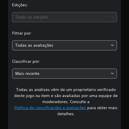
a
Edições:
õ
e
s
s
Todas as edições
,
Filtrar por:
a
Todas as avaliações
c
l
Classificar por:
a
Mais recente
s
Todas as análises vêm de um proprietário verificado
s
deste jogo ou item e são avaliadas por uma equipe de
i
moderadores. Consulte a
Política de classificações e avaliações
para obter mais
f
detalhes.
i