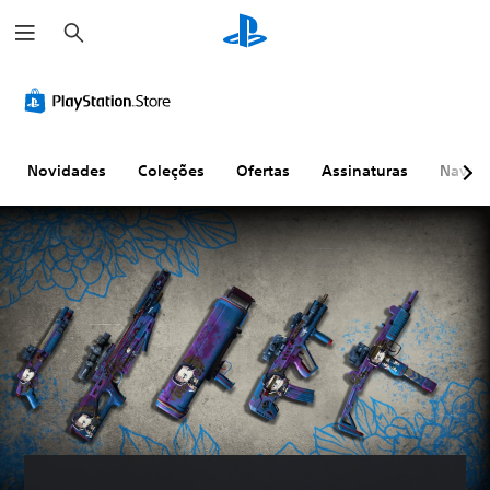
P
e
s
q
u
i
s
a
r
Novidades
Coleções
Ofertas
Assinaturas
Naveg