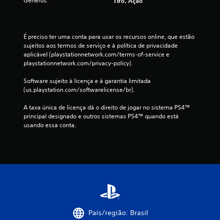
c
Gêneros:
Tiro, Ação
l
a
É preciso ter uma conta para usar os recursos online, que estão 
sujeitos aos termos de serviço e à política de privacidade 
s
aplicável (playstationnetwork.com/terms-of-service e 
playstationnetwork.com/privacy-policy).
s
Software sujeito à licença e à garantia limitada 
(us.playstation.com/softwarelicense/br).
i
A taxa única de licença dá o direito de jogar no sistema PS4™ 
f
principal designado e outros sistemas PS4™ quando está 
usando essa conta.
i
c
a
ç
õ
País/região: Brasil