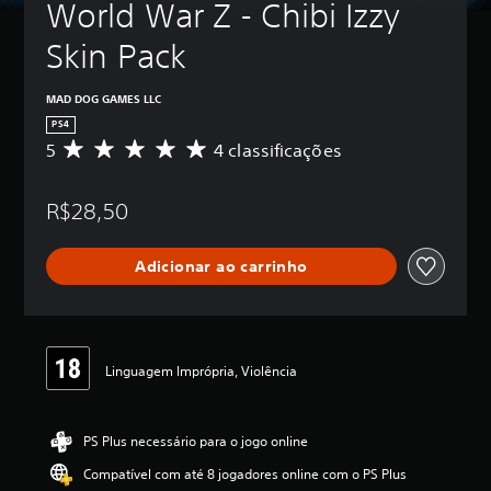
World War Z - Chibi Izzy 
Skin Pack
MAD DOG GAMES LLC
PS4
5
4 classificações
D
e
5
R$28,50
e
s
t
Adicionar ao carrinho
r
e
l
a
s
,
Linguagem Imprópria, Violência
a
c
l
PS Plus necessário para o jogo online
a
s
Compatível com até 8 jogadores online com o PS Plus
s