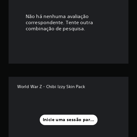
c
a
Não há nenhuma avaliação
correspondente. Tente outra
ç
combinação de pesquisa.
ã
o
m
é
d
World War Z - Chibi Izzy Skin Pack
i
a
f
Inicie uma sessão para classificar
o