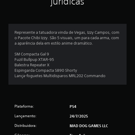
jurídicas
e
m
u
Represente a tatuadora vinda de Vegas, Izzy Campos, com
m
o Pacote Chibi Izzy. São 5 visuais, um para cada arma, com
a aparência dela em estilo anime dramático.
t
SM Compacta Gal 9
o
Fuzil Bullpup XTAR-95
Balestra Repeater X
t
Espingarda Compacta S890 Shorty
Lança-foguetes Multidisparos MRL202 Commando
a
l
d
Plataforma:
PS4
e
Lançamento:
24/7/2025
4
Distribuidora:
MAD DOG GAMES LLC