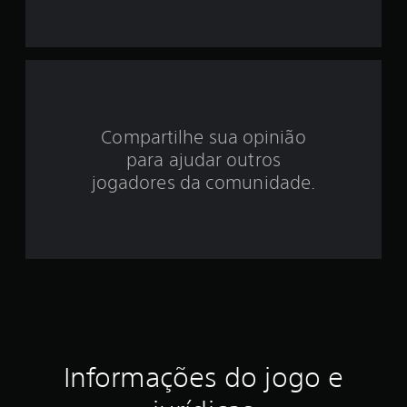
i
d
e
5
Compartilhe sua opinião
e
para ajudar outros
s
jogadores da comunidade.
t
r
e
l
a
Informações do jogo e
s