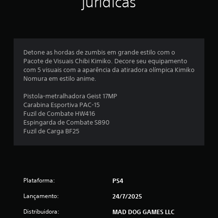
jurídicas
l
a
s
Detone as hordas de zumbis em grande estilo com o
e
Pacote de Visuais Chibi Kimiko. Decore seu equipamento
com 5 visuais com a aparência da atiradora olímpica Kimiko
m
Nomura em estilo anime.
u
Pistola-metralhadora Geist 17MP
Carabina Esportiva PAC-15
m
Fuzil de Combate HW416
Espingarda de Combate S890
t
Fuzil de Carga BF25
o
t
Plataforma:
PS4
a
Lançamento:
24/7/2025
l
Distribuidora:
MAD DOG GAMES LLC