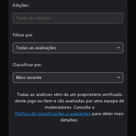
a
Edições:
c
a
s
ç
Todas as edições
õ
,
e
s
Filtrar por:
a
Todas as avaliações
c
l
Classificar por:
a
Mais recente
s
Todas as análises vêm de um proprietário verificado
s
deste jogo ou item e são avaliadas por uma equipe de
i
moderadores. Consulte a
Política de classificações e avaliações
para obter mais
f
detalhes.
i