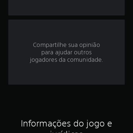
i
d
e
4
Compartilhe sua opinião
.
para ajudar outros
3
jogadores da comunidade.
3
e
s
t
r
Informações do jogo e
e