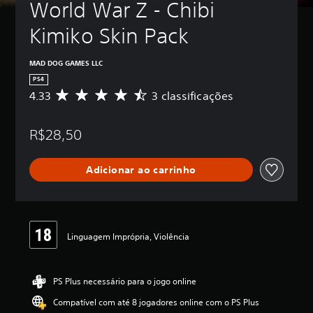
World War Z - Chibi 
Kimiko Skin Pack
MAD DOG GAMES LLC
PS4
4.33
3 classificações
D
e
5
R$28,50
e
s
t
Adicionar ao carrinho
r
e
l
a
s
,
Linguagem Imprópria, Violência
a
c
l
PS Plus necessário para o jogo online
a
s
Compatível com até 8 jogadores online com o PS Plus
s