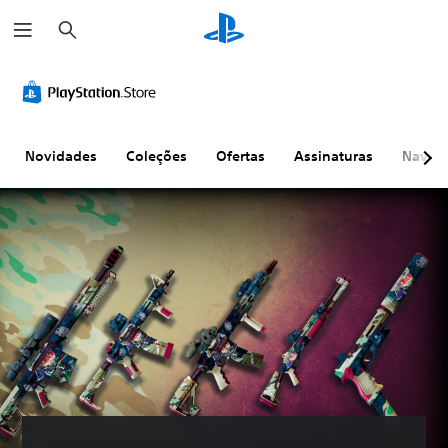
P
e
s
q
u
i
s
a
r
Novidades
Coleções
Ofertas
Assinaturas
Naveg