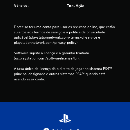
d
Gêneros:
Tiro, Ação
e
3
É preciso ter uma conta para usar os recursos online, que estão 
c
sujeitos aos termos de serviço e à política de privacidade 
aplicável (playstationnetwork.com/terms-of-service e 
playstationnetwork.com/privacy-policy).
l
Software sujeito à licença e à garantia limitada 
a
(us.playstation.com/softwarelicense/br).
s
A taxa única de licença dá o direito de jogar no sistema PS4™ 
principal designado e outros sistemas PS4™ quando está 
s
usando essa conta.
i
f
i
c