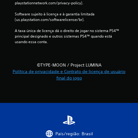
f
playstationnetwork.com/privacy-policy).
i
Software sujeito à licença e à garantia limitada 
(us.playstation.com/softwarelicense/br).
c
A taxa única de licença dá o direito de jogar no sistema PS4™ 
a
principal designado e outros sistemas PS4™ quando está 
usando essa conta.
ç
õ
©TYPE-MOON / Project LUMINA
e
Política de privacidade e Contrato de licença de usuário
final do jogo
s
País/região: Brasil