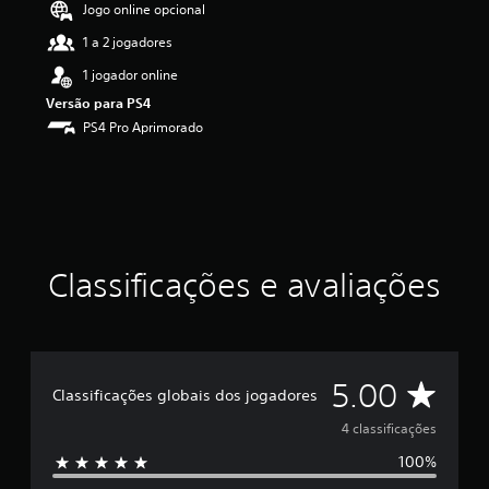
Jogo online opcional
f
i
1 a 2 jogadores
c
1 jogador online
a
ç
Versão para PS4
ã
PS4 Pro Aprimorado
o
m
é
d
i
a
f
o
Classificações e avaliações
i
d
e
5
e
D
5.00
s
Classificações globais dos jogadores
t
e
4 classificações
r
e
100%
5
l