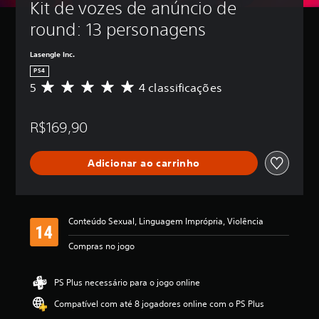
Kit de vozes de anúncio de 
round: 13 personagens
Lasengle Inc.
PS4
5
4 classificações
D
e
5
R$169,90
e
s
t
Adicionar ao carrinho
r
e
l
a
s
Conteúdo Sexual, Linguagem Imprópria, Violência
,
a
Compras no jogo
c
l
a
PS Plus necessário para o jogo online
s
Compatível com até 8 jogadores online com o PS Plus
s
i