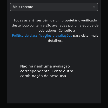
õ
a
e
Mais recente
s
s
Todas as análises vêm de um proprietário verificado
s
deste jogo ou item e são avaliadas por uma equipe de
i
moderadores. Consulte a
Política de classificações e avaliações
para obter mais
f
detalhes.
i
c
a
Não há nenhuma avaliação
correspondente. Tente outra
ç
combinação de pesquisa.
ã
o
m