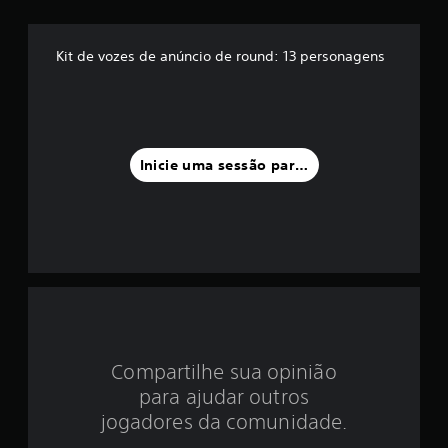
é
d
Kit de vozes de anúncio de round: 13 personagens
i
a
f
Inicie uma sessão para classificar
o
i
d
e
5
Compartilhe sua opinião
e
para ajudar outros
s
jogadores da comunidade.