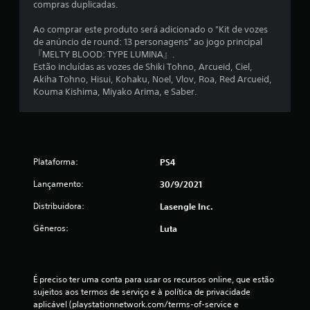
t
compras duplicadas.
a
Ao comprar este produto será adicionado o "Kit de vozes
de anúncio de round: 13 personagens" ao jogo principal
l
『MELTY BLOOD: TYPE LUMINA』.
Estão incluídas as vozes de Shiki Tohno, Arcueid, Ciel,
d
Akiha Tohno, Hisui, Kohaku, Noel, Vlov, Roa, Red Arcueid,
Kouma Kishima, Miyako Arima, e Saber.
e
4
c
Plataforma:
PS4
l
Lançamento:
30/9/2021
a
Distribuidora:
Lasengle Inc.
Gêneros:
Luta
s
s
É preciso ter uma conta para usar os recursos online, que estão 
i
sujeitos aos termos de serviço e à política de privacidade 
aplicável (playstationnetwork.com/terms-of-service e 