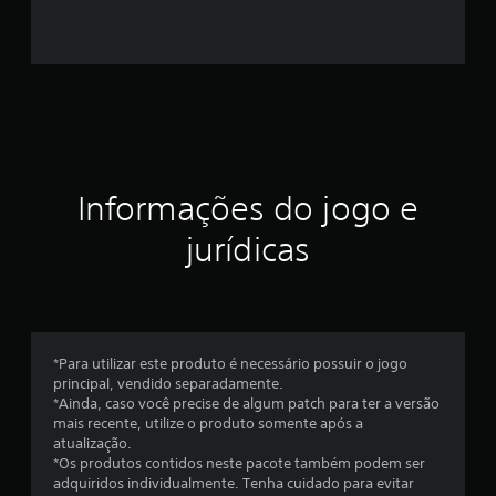
t
r
e
l
a
Informações do jogo e
s
jurídicas
e
m
u
*Para utilizar este produto é necessário possuir o jogo
m
principal, vendido separadamente.
*Ainda, caso você precise de algum patch para ter a versão
t
mais recente, utilize o produto somente após a
atualização.
o
*Os produtos contidos neste pacote também podem ser
adquiridos individualmente. Tenha cuidado para evitar