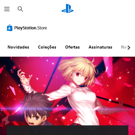
P
e
s
q
u
i
s
a
r
Novidades
Coleções
Ofertas
Assinaturas
Naveg