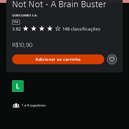
Not Not - A Brain Buster
QUBICGAMES S.A.
PS4
3.82
148 classificações
D
e
5
R$10,90
e
s
t
Adicionar ao carrinho
r
e
l
a
s
,
a
c
l
1 a 4 jogadores
a
s
s
i
f