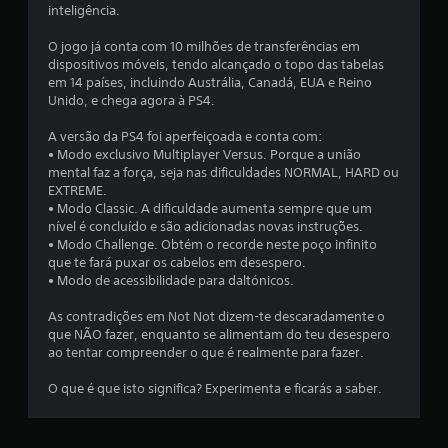
inteligência.
m
O jogo já conta com 10 milhões de transferências em
t
dispositivos móveis, tendo alcançado o topo das tabelas
em 14 países, incluindo Austrália, Canadá, EUA e Reino
o
Unido, e chega agora à PS4.
t
A versão da PS4 foi aperfeiçoada e conta com:
• Modo exclusivo Multiplayer Versus. Porque a união
a
mental faz a força, seja nas dificuldades NORMAL, HARD ou
EXTREME.
l
• Modo Classic. A dificuldade aumenta sempre que um
nível é concluído e são adicionadas novas instruções.
d
• Modo Challenge. Obtém o recorde neste poço infinito
que te fará puxar os cabelos em desespero.
e
• Modo de acessibilidade para daltónicos.
1
As contradições em Not Not dizem-te descaradamente o
que NÃO fazer, enquanto se alimentam do teu desespero
ao tentar compreender o que é realmente para fazer.
4
O que é que isto significa? Experimenta e ficarás a saber.
8
c