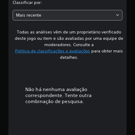
l
Classificar por:
c
a
a
Mais recente
ç
s
õ
e
Todas as análises vêm de um proprietário verificado
s
s
deste jogo ou item e são avaliadas por uma equipe de
i
moderadores. Consulte a
Política de classificações e avaliações
para obter mais
f
detalhes.
i
c
a
Não há nenhuma avaliação
correspondente. Tente outra
ç
combinação de pesquisa.
ã
o
m