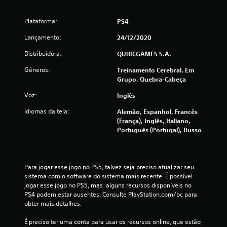
l
Plataforma:
PS4
a
Lançamento:
24/12/2020
s
Distribuidora:
QUBICGAMES S.A.
s
Gêneros:
Treinamento Cerebral, Em
Grupo, Quebra-Cabeça
i
Voz:
Inglês
f
Idiomas da tela:
Alemão, Espanhol, Francês
i
(França), Inglês, Italiano,
Português (Portugal), Russo
c
a
Para jogar esse jogo no PS5, talvez seja preciso atualizar seu 
sistema com o software do sistema mais recente. É possível 
ç
jogar esse jogo no PS5, mas  alguns recursos disponíveis no 
PS4 podem estar ausentes. Consulte PlayStation.com/bc para 
õ
obter mais detalhes.
e
É preciso ter uma conta para usar os recursos online, que estão 