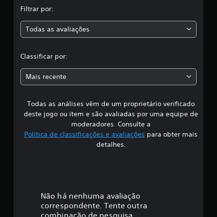
,
s
Filtrar por:
a
Todas as avaliações
c
l
Classificar por:
a
Mais recente
s
Todas as análises vêm de um proprietário verificado
s
deste jogo ou item e são avaliadas por uma equipe de
i
moderadores. Consulte a
Política de classificações e avaliações
para obter mais
f
detalhes.
i
c
a
Não há nenhuma avaliação
correspondente. Tente outra
ç
combinação de pesquisa.