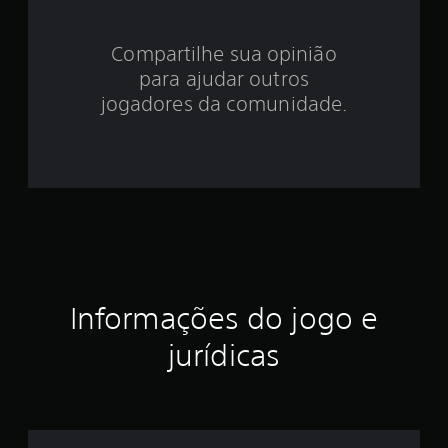
5
Compartilhe sua opinião
e
para ajudar outros
s
jogadores da comunidade.
t
r
e
l
a
Informações do jogo e
s
jurídicas
e
m
u