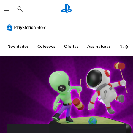
P
e
s
q
u
i
s
a
r
Novidades
Coleções
Ofertas
Assinaturas
Naveg