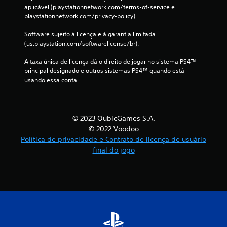
s
aplicável (playstationnetwork.com/terms-of-service e 
playstationnetwork.com/privacy-policy).
s
Software sujeito à licença e à garantia limitada 
(us.playstation.com/softwarelicense/br).
i
A taxa única de licença dá o direito de jogar no sistema PS4™ 
f
principal designado e outros sistemas PS4™ quando está 
usando essa conta.
i
c
© 2023 QubicGames S.A.
a
© 2022 Voodoo
ç
Política de privacidade e Contrato de licença de usuário
final do jogo
õ
e
s