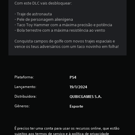
Com este DLC vais desbloquear:
m
- Traje de astronauta
t
- Pele de personagem alienígena
- Taco Toy Hammer com a máxima precisão e potência
o
- Bola terrestre com a máxima resistência ao vento
t
Conquista campos de golfe com novos trajes espaciais e
vence os teus adversários com um taco novinho em folha!
a
l
d
Plataforma:
PS4
e
Lançamento:
19/1/2024
3
Distribuidora:
QUBICGAMES S.A.
c
Gêneros:
Esporte
l
a
É preciso ter uma conta para usar os recursos online, que estão 
sujeitos aos termos de serviço e à política de privacidade 