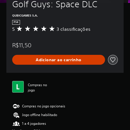
Golf Guys: Space DLC
QUBICGAMES S.A.
PS4
5
3 classificações
D
e
5
R$11,50
e
s
t
Adicionar ao carrinho
r
e
l
a
s
Compras no
,
jogo
a
c
l
Compras no jogo opcionais
a
s
Jogo offline habilitado
s
i
1 a 4 jogadores
f