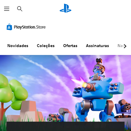
P
e
s
q
u
i
s
a
r
Novidades
Coleções
Ofertas
Assinaturas
Naveg