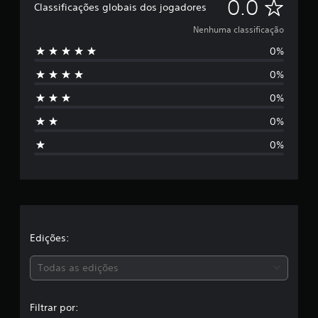
N
0.0
Classificações globais dos jogadores
e
Nenhuma classificação
0%
n
0%
h
0%
u
0%
m
0%
a
c
l
a
Edições:
s
Todas as edições
s
Filtrar por: