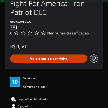
Fight For America: Iron 
Patriot DLC
QUBICGAMES S.A.
PS4
0
Nenhuma classificação
N
e
n
R$11,50
h
u
m
Adicionar ao carrinho
a
c
l
a
s
Violência
s
i
Compras no jogo
f
i
c
Jogo offline habilitado
a
1 jogador
ç