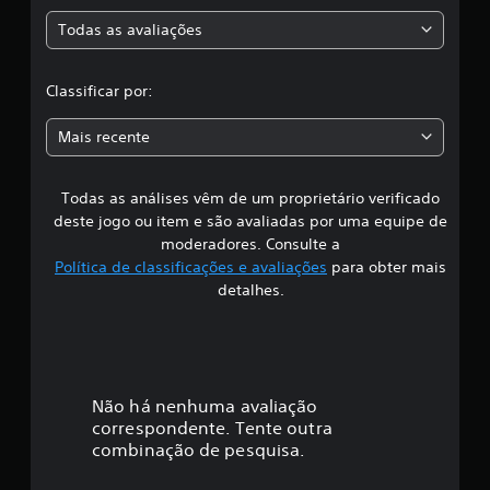
i
Todas as avaliações
f
i
Classificar por:
c
Mais recente
a
Todas as análises vêm de um proprietário verificado
ç
deste jogo ou item e são avaliadas por uma equipe de
ã
moderadores. Consulte a
Política de classificações e avaliações
para obter mais
o
detalhes.
Não há nenhuma avaliação
correspondente. Tente outra
combinação de pesquisa.