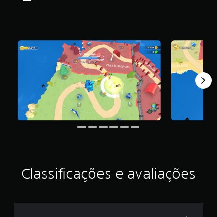
ã
o
Classificações e avaliações