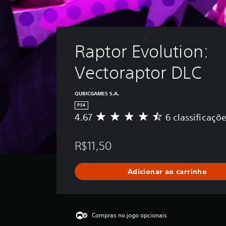
Raptor Evolution: 
Vectoraptor DLC
QUBICGAMES S.A.
PS4
4.67
6 classificaçõ
D
e
5
R$11,50
e
s
t
Adicionar ao carrinho
r
e
l
a
s
Compras no jogo opcionais
,