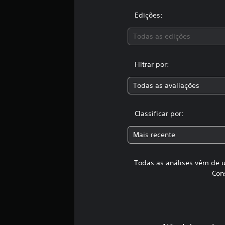
6
c
Edições:
l
a
Todas as edições
s
s
i
Filtrar por:
f
i
Todas as avaliações
c
a
ç
Classificar por:
õ
e
Mais recente
s
Todas as análises vêm de u
Con