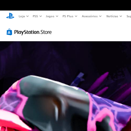
Loja
PS5
Jogos
PS Plus
Acessórios
Notícias
Su