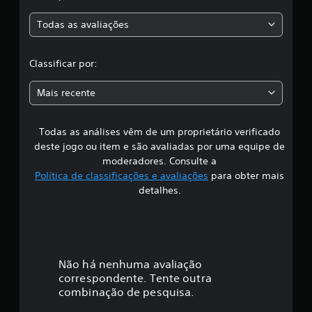
i
Todas as avaliações
f
i
Classificar por:
c
Mais recente
a
Todas as análises vêm de um proprietário verificado
ç
deste jogo ou item e são avaliadas por uma equipe de
ã
moderadores. Consulte a
Política de classificações e avaliações
para obter mais
o
detalhes.
Não há nenhuma avaliação
correspondente. Tente outra
combinação de pesquisa.