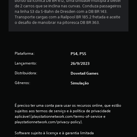
bordo da icônica DB BR 612, uma unidade múltipla a diesel
de 2 carros que se inclina nas curvas. Conduza passageiros
na linha S3 da S-Bahn de Dresden com a DB BR 143.
Transporte cargas com a Railpool BR 185.2 fretada e aceite
o desafio de manobrar na pitoresca DB BR 363.
Plataforma:
PS4, PS5
Lançamento:
26/9/2023
Distribuidora:
Dovetail Games
Gêneros:
Simulação
É preciso ter uma conta para usar os recursos online, que estão 
sujeitos aos termos de serviço e à política de privacidade 
aplicável (playstationnetwork.com/terms-of-service e 
playstationnetwork.com/privacy-policy).
Software sujeito à licença e à garantia limitada 