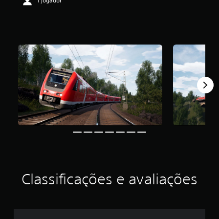
1 jogador
o
Classificações e avaliações