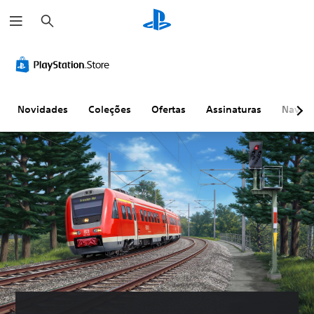
P
e
s
q
u
i
s
a
r
Novidades
Coleções
Ofertas
Assinaturas
Naveg