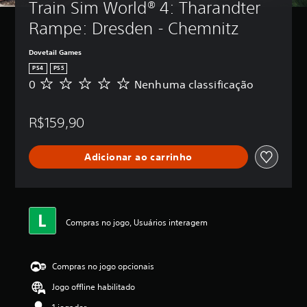
Train Sim World® 4: Tharandter 
Rampe: Dresden - Chemnitz
Dovetail Games
PS4
PS5
0
Nenhuma classificação
N
e
n
R$159,90
h
u
m
Adicionar ao carrinho
a
c
l
a
s
s
Compras no jogo, Usuários interagem
i
f
i
Compras no jogo opcionais
c
a
Jogo offline habilitado
ç
ã