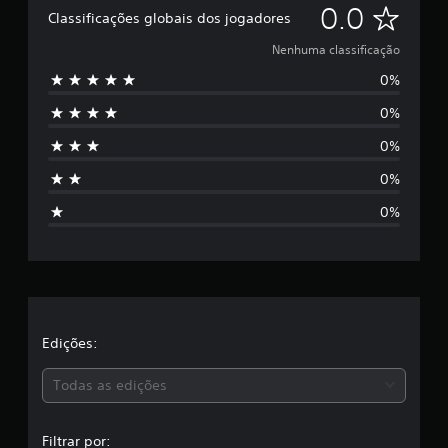
N
0.0
Classificações globais dos jogadores
e
Nenhuma classificação
0%
n
0%
h
0%
u
0%
m
0%
a
c
l
a
Edições:
s
Todas as edições
s
Filtrar por: