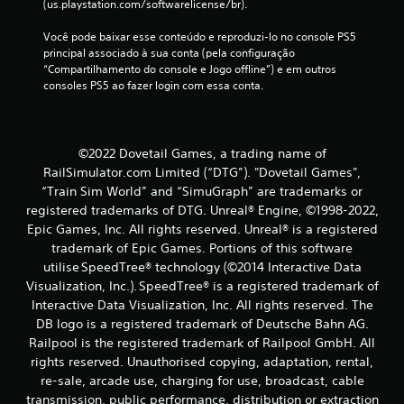
(us.playstation.com/softwarelicense/br).
Você pode baixar esse conteúdo e reproduzi-lo no console PS5 
principal associado à sua conta (pela configuração 
“Compartilhamento do console e Jogo offline”) e em outros 
consoles PS5 ao fazer login com essa conta.
©2022 Dovetail Games, a trading name of
RailSimulator.com Limited (“DTG”). "Dovetail Games",
“Train Sim World” and “SimuGraph” are trademarks or
registered trademarks of DTG. Unreal® Engine, ©1998-2022,
Epic Games, Inc. All rights reserved. Unreal® is a registered
trademark of Epic Games. Portions of this software
utilise SpeedTree® technology (©2014 Interactive Data
Visualization, Inc.). SpeedTree® is a registered trademark of
Interactive Data Visualization, Inc. All rights reserved. The
DB logo is a registered trademark of Deutsche Bahn AG.
Railpool is the registered trademark of Railpool GmbH. All
rights reserved. Unauthorised copying, adaptation, rental,
re-sale, arcade use, charging for use, broadcast, cable
transmission, public performance, distribution or extraction