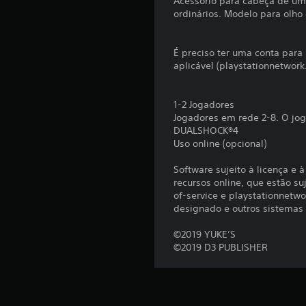
Acessório para cabeça de um 
ordinários. Modelo para olho 
É preciso ter uma conta para 
aplicável (playstationnetwor
1-2 Jogadores
Jogadores em rede 2-8. O jog
DUALSHOCK®4
Uso online (opcional)
Software sujeito à licença e 
recursos online, que estão su
of-service e playstationnetwo
designado e outros sistemas
©2019 YUKE’S
©2019 D3 PUBLISHER