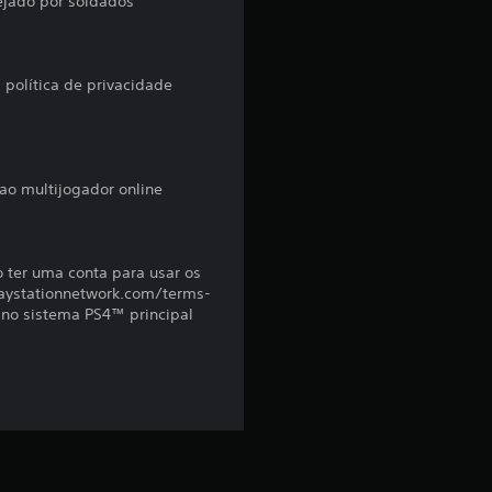
ejado por soldados
d
e
à política de privacidade
4
.
ao multijogador online
5
7
o ter uma conta para usar os
(playstationnetwork.com/terms-
e
r no sistema PS4™ principal
s
t
r