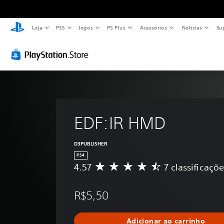
Loja
PS5
Jogos
PS Plus
Acessórios
Notícias
Su
EDF:IR HMD
D3PUBLISHER
PS4
4.57
7 classificaçõ
D
e
5
R$5,50
e
s
t
Adicionar ao carrinho