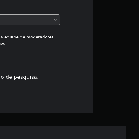
a
c
l
a
uma equipe de moderadores.
hes.
s
s
i
o de pesquisa.
f
i
c
a