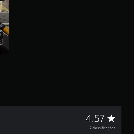
D
4.57
e
7 classificações