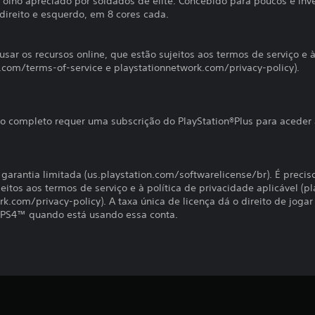
olho apreciado por soldados de elite. Concebido para poucos e inv
direito e esquerdo, em 8 cores cada.
usar os recursos online, que estão sujeitos aos termos de serviço e 
k.com/terms-of-service e playstationnetwork.com/privacy-policy).
o completo requer uma subscrição do PlayStation®Plus para aceder 
à garantia limitada (us.playstation.com/softwarelicense/br). É precis
jeitos aos termos de serviço e à política de privacidade aplicável 
rk.com/privacy-policy). A taxa única de licença dá o direito de joga
 PS4™ quando está usando essa conta.