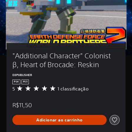
"Additional Character" Colonist 
β, Heart of Brocade: Reskin
D3PUBLISHER
PS4
PS5
5
1 classificação
D
e
5
R$11,50
e
s
t
Adicionar ao carrinho
r
e
l