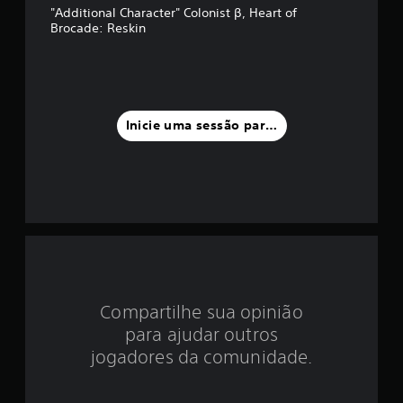
d
"Additional Character" Colonist β, Heart of
Brocade: Reskin
i
a
f
Inicie uma sessão para classificar
o
i
d
e
1
e
Compartilhe sua opinião
para ajudar outros
s
jogadores da comunidade.
t