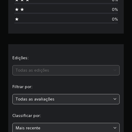
l
s
a
0%
s
t
s
0%
i
r
f
i
e
c
a
l
ç
õ
a
Edições:
e
s
s
Todas as edições
,
Filtrar por:
a
Todas as avaliações
c
l
Classificar por:
a
Mais recente