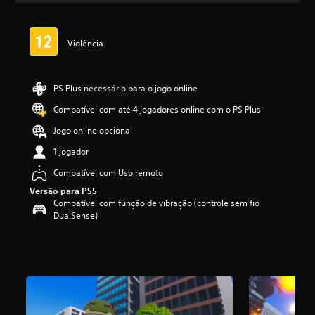
a
s
,
Violência
a
c
l
a
PS Plus necessário para o jogo online
s
Compatível com até 4 jogadores online com o PS Plus
s
i
Jogo online opcional
f
i
1 jogador
c
Compatível com Uso remoto
a
ç
Versão para PS5
ã
Compatível com função de vibração (controle sem fio
o
DualSense)
m
é
d
i
a
f
o
i