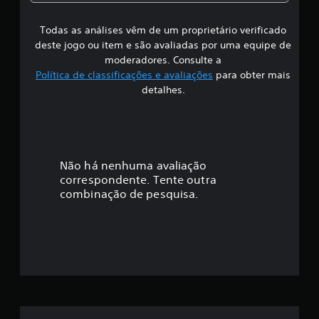
s
Todas as análises vêm de um proprietário verificado
s
deste jogo ou item e são avaliadas por uma equipe de
i
moderadores. Consulte a
Política de classificações e avaliações
para obter mais
f
detalhes.
i
c
a
Não há nenhuma avaliação
correspondente. Tente outra
ç
combinação de pesquisa.
ã
o
m
é