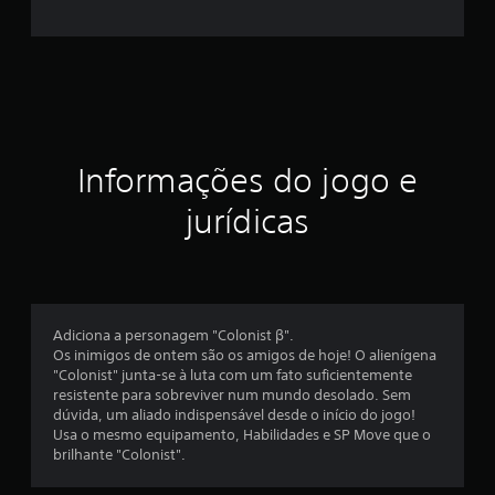
r
e
l
a
e
Informações do jogo e
m
jurídicas
u
m
t
Adiciona a personagem "Colonist β".
Os inimigos de ontem são os amigos de hoje! O alienígena
o
"Colonist" junta-se à luta com um fato suficientemente
resistente para sobreviver num mundo desolado. Sem
t
dúvida, um aliado indispensável desde o início do jogo!
Usa o mesmo equipamento, Habilidades e SP Move que o
a
brilhante "Colonist".