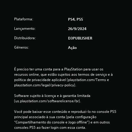
l
d
Plataforma:
PS4, PS5
e
Lançamento:
26/9/2024
1
Distribuidora:
D3PUBLISHER
c
Gêneros:
Ação
l
a
É preciso ter uma conta para a PlayStation para usar os 
s
recursos online, que estão sujeitos aos termos de serviço e à 
política de privacidade aplicável (playstation.com/Terms e 
playstation.com/legal/privacy-policy).
s
Software sujeito à licença e à garantia limitada 
i
(us.playstation.com/softwarelicense/br).
f
Você pode baixar esse conteúdo e reproduzi-lo no console PS5 
principal associado à sua conta (pela configuração 
i
“Compartilhamento do console e Jogo offline”) e em outros 
consoles PS5 ao fazer login com essa conta.
c