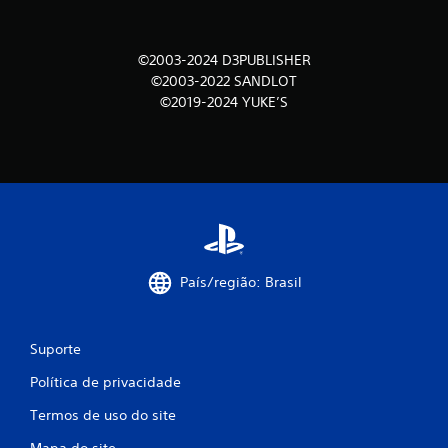
a
©2003-2024 D3PUBLISHER
ç
©2003-2022 SANDLOT
õ
©2019-2024 YUKE’S
e
s
País/região: Brasil
Suporte
Política de privacidade
Termos de uso do site
Mapa do site