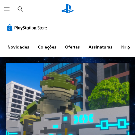
P
e
s
q
u
i
s
a
r
Novidades
Coleções
Ofertas
Assinaturas
Naveg