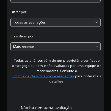
c
,
a
Filtrar por:
ç
a
õ
e
Todas as avaliações
c
s
l
Classificar por:
a
Mais recente
s
Todas as análises vêm de um proprietário verificado
s
deste jogo ou item e são avaliadas por uma equipe de
i
moderadores. Consulte a
Política de classificações e avaliações
para obter mais
f
detalhes.
i
c
a
Não há nenhuma avaliação