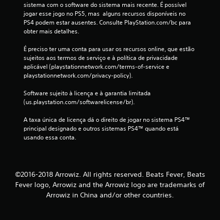
a
sistema com o software do sistema mais recente. É possível 
jogar esse jogo no PS5, mas  alguns recursos disponíveis no 
ç
PS4 podem estar ausentes. Consulte PlayStation.com/bc para 
obter mais detalhes.
õ
É preciso ter uma conta para usar os recursos online, que estão 
e
sujeitos aos termos de serviço e à política de privacidade 
aplicável (playstationnetwork.com/terms-of-service e 
s
playstationnetwork.com/privacy-policy).
Software sujeito à licença e à garantia limitada 
(us.playstation.com/softwarelicense/br).
A taxa única de licença dá o direito de jogar no sistema PS4™ 
principal designado e outros sistemas PS4™ quando está 
usando essa conta.
©2016-2018 Arrowiz. All rights reserved. Beats Fever, Beats
Fever logo, Arrowiz and the Arrowiz logo are trademarks of
Arrowiz in China and/or other countries.