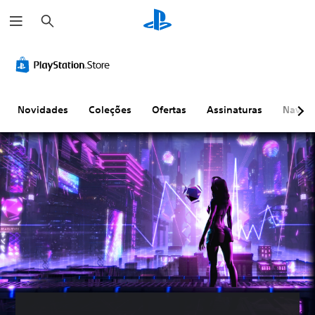
P
e
s
q
u
i
s
a
r
Novidades
Coleções
Ofertas
Assinaturas
Naveg