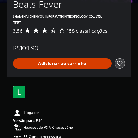
Beats Fever
SHANGHAI CHENYOU INFORMATION TECHNOLOGY CO., LTD.
PS4
3.56
158 classificações
D
e
5
R$104,90
e
s
t
Adicionar ao carrinho
r
e
l
a
s
,
a
c
l
1 jogador
a
s
Versão para PS4
s
Headset do PS VR necessário
i
f
PS Camera necessária