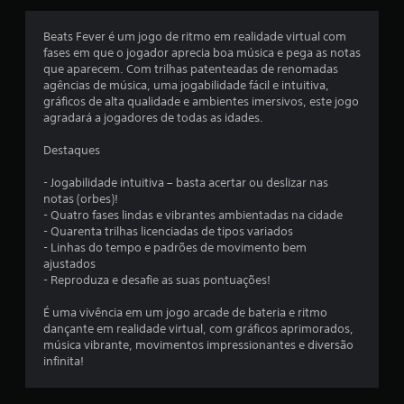
s
Beats Fever é um jogo de ritmo em realidade virtual com
e
fases em que o jogador aprecia boa música e pega as notas
que aparecem. Com trilhas patenteadas de renomadas
m
agências de música, uma jogabilidade fácil e intuitiva,
gráficos de alta qualidade e ambientes imersivos, este jogo
u
agradará a jogadores de todas as idades.
m
Destaques
t
- Jogabilidade intuitiva – basta acertar ou deslizar nas
notas (orbes)!
o
- Quatro fases lindas e vibrantes ambientadas na cidade
- Quarenta trilhas licenciadas de tipos variados
t
- Linhas do tempo e padrões de movimento bem
ajustados
a
- Reproduza e desafie as suas pontuações!
l
É uma vivência em um jogo arcade de bateria e ritmo
dançante em realidade virtual, com gráficos aprimorados,
d
música vibrante, movimentos impressionantes e diversão
infinita!
e