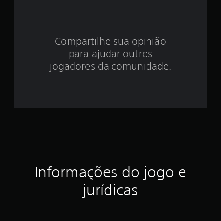
e
3
Compartilhe sua opinião
.
para ajudar outros
5
jogadores da comunidade.
6
e
s
t
r
Informações do jogo e
e
jurídicas
l
a