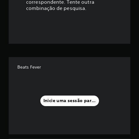
correspondente. Tente outra
ç
combinação de pesquisa.
ã
o
m
é
d
Beats Fever
i
a
f
Inicie uma sessão para classificar
o
i
d