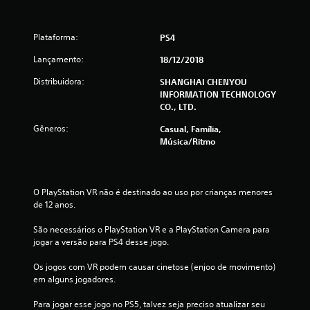
1
5
Plataforma:
PS4
8
Lançamento:
18/12/2018
c
Distribuidora:
SHANGHAI CHENYOU
INFORMATION TECHNOLOGY
l
CO., LTD.
Gêneros:
Casual, Família,
a
Música/ritmo
s
s
O PlayStation VR não é destinado ao uso por crianças menores 
de 12 anos.
i
São necessários o PlayStation VR e a PlayStation Camera para 
f
jogar a versão para PS4 desse jogo.
i
Os jogos com VR podem causar cinetose (enjoo de movimento) 
em alguns jogadores.
c
Para jogar esse jogo no PS5, talvez seja preciso atualizar seu 