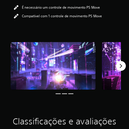
i
É necessário um controle de movimento PS Move
c
a
Compatível com 1 controle de movimento PS Move
ç
ã
o
m
é
d
i
a
f
o
i
d
e
3
.
5
6
e
s
t
Classificações e avaliações
r
e