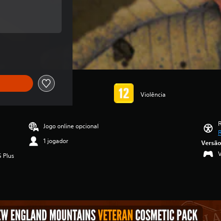
riginal de R$15,90
original de R$15,90
Violência
R
Jogo online opcional
R
1 jogador
Versão
S Plus