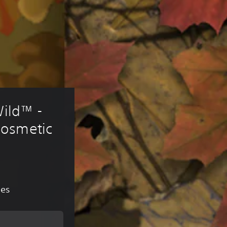
Wild™ - 
osmetic 
ões