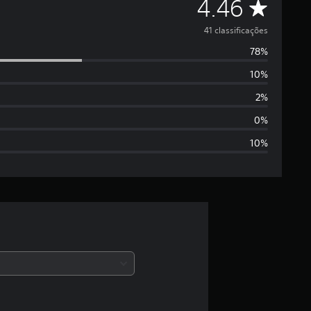
D
4.46
e
41 classificações
78%
5
10%
e
2%
s
0%
10%
t
r
e
l
a
s