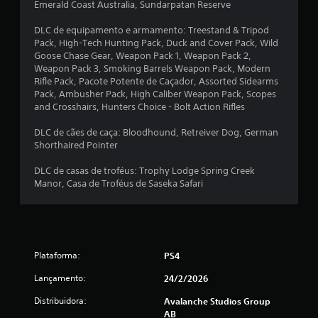
o
Emerald Coast Australia, Sundarpatan Reserve
j
o
DLC de equipamento e armamento: Treestand & Tripod
g
Pack, High-Tech Hunting Pack, Duck and Cover Pack, Wild
o
Goose Chase Gear, Weapon Pack 1, Weapon Pack 2,
e
Weapon Pack 3, Smoking Barrels Weapon Pack, Modern
n
Rifle Pack, Pacote Potente de Caçador, Assorted Sidearms
a
Pack, Ambusher Pack, High Caliber Weapon Pack, Scopes
v
and Crosshairs, Hunters Choice - Bolt Action Rifles
e
g
DLC de cães de caça: Bloodhound, Retreiver Dog, German
a
Shorthaired Pointer
r
p
DLC de casas de troféus: Trophy Lodge Spring Creek
e
Manor, Casa de Troféus de Saseka Safari
l
o
s
m
e
Plataforma:
PS4
n
u
Lançamento:
24/2/2026
s
s
Distribuidora:
Avalanche Studios Group
e
AB