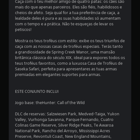
Caça com o teu melhor amigo de quatro patas: os cães são
e
mais do que apenas parceiros. Eles são fiéis, habilidosos e
s
cheios de afeto. Seja qual for a tua preferência de caça, a
s
lealdade deles é pura e as suas habilidades só aumentam
i
com o tempo e a prática. Não te esqueças de levar os
o
petiscos!
n
Mostra os teus troféus com estilo: exibe os teus triunfos de
a
caça com as nossas casas de troféus especiais. Terás tanto
d
a grandiosidade de Spring Creek Manor, uma mansão
o
britânica clássica do século XIX, ideal para expores todos os
s
teus troféus favoritos, como a luxuosa Casa de Troféus de
V
Saseka Safari, perfeita para apresentares as tuas armas
o
premiadas em elegantes suportes para armas.
c
ê
p
ESTE CONJUNTO INCLUI
o
d
Jogo base: theHunter: Call of the Wild
e
j
DLC de reservas: Salzwiesen Park, Medved-Taiga, Yukon
o
Valley, Vurhonga Savanna, Parque Fernando, Cuatro
g
Colinas Game Reserve, Silver Ridge Peaks, Te Awaroa
a
National Park, Rancho del Arroyo, Mississippi Acres
r
Preserve, Revontuli Coast, New England Mountains,