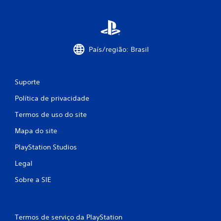
e
s
s
i
o
País/região: Brasil
n
a
r
b
Suporte
o
Política de privacidade
t
õ
Termos de uso do site
e
s
Mapa do site
r
PlayStation Studios
a
p
Legal
i
d
Sobre a SIE
a
m
e
Termos de serviço da PlayStation
n