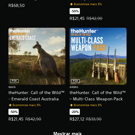
i
Economize mais 5%
R$68,50
d
a
-50%
s
Preço da oferta: R$21,45. Preço o
R$21,45
R$42,90
a
l
g
u
m
a
s
o
p
ç
õ
e
PS4
PS4
s
MAPA
ARMAS
theHunter: Call of the Wild™
theHunter: Call of the Wild™
d
e
- Emerald Coast Australia
– Multi-Class Weapon Pack
s
Economize mais 5%
Economize mais 5%
e
-50%
-20%
n
Preço da oferta: R$21,45. Preço original: R$42,90.
Preço da oferta: R$27,12. Preço or
R$21,45
R$42,90
R$27,12
R$33,90
s
i
b
Mostrar mais