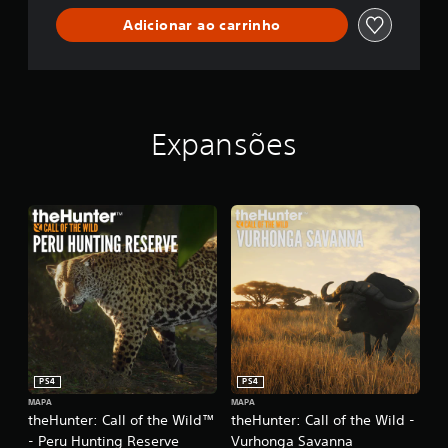
s
d
t
Adicionar ao carrinho
l
á
e
v
e
l
(
Expansões
b
á
s
i
c
a
)
S
ã
o
o
f
e
PS4
PS4
r
MAPA
MAPA
e
theHunter: Call of the Wild™
theHunter: Call of the Wild -
c
- Peru Hunting Reserve
Vurhonga Savanna