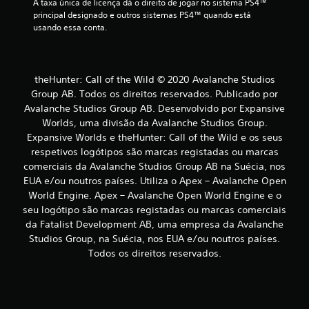
A taxa única de licença dá o direito de jogar no sistema PS4™ 
o
principal designado e outros sistemas PS4™ quando está 
s
usando essa conta.
.
P
o
theHunter: Call of the Wild © 2020 Avalanche Studios
d
Group AB. Todos os direitos reservados. Publicado por
e
Avalanche Studios Group AB. Desenvolvido por Expansive
s
Worlds, uma divisão da Avalanche Studios Group.
e
Expansive Worlds e theHunter: Call of the Wild e os seus
r
respetivos logótipos são marcas registadas ou marcas
j
comerciais da Avalanche Studios Group AB na Suécia, nos
o
EUA e/ou noutros países. Utiliza o Apex – Avalanche Open
g
World Engine. Apex – Avalanche Open World Engine e o
a
seu logótipo são marcas registadas ou marcas comerciais
d
da Fatalist Development AB, uma empresa da Avalanche
o
Studios Group, na Suécia, nos EUA e/ou noutros países.
s
Todos os direitos reservados.
e
m
p
r