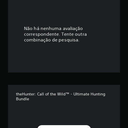
e
i
a
n
c
a
a
l
Não há nenhuma avaliação
ó
correspondente. Tente outra
ç
g
combinação de pesquisa.
i
ã
c
o
o
a
j
m
u
s
é
t
á
d
theHunter: Call of the Wild™ - Ultimate Hunting
v
Bundle
i
e
l
a
(
b
f
á