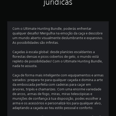
jurídicas
j
i
o
g
f
a
i
d
o
Com o Ultimate Hunting Bundle, poderás enfrentar
c
s
qualquer desafio! Mergulha na emoção da caça e descobre
e
um mundo aberto visualmente deslumbrante e expansivo.
a
m
As possibilidades são infinitas.
m
ç
a
Caçadas à escala global: desde planícies escaldantes a
florestas densas e picos cobertos de gelo, o mundo está
n
õ
repleto de possibilidades! Com o Ultimate Hunting Bundle,
t
nada te assusta.
e
e
r
Caça de forma mais inteligente com equipamentos e armas
b
s
variados: prepara-te para qualquer caçada e domina a arte
o
da emboscada perfeita com cadeiras para caçar em
t
árvores, tripés e chamarizes. Com uma enorme variedade
õ
de arcos, armas de fogo, miras, miras telescópicas e
e
munições de confiança à tua disposição, podes escolher a
arma e os acessórios e personalizá-los para qualquer alvo,
s
adaptando a caçada ao teu estilo pessoal e conforto.
p
r