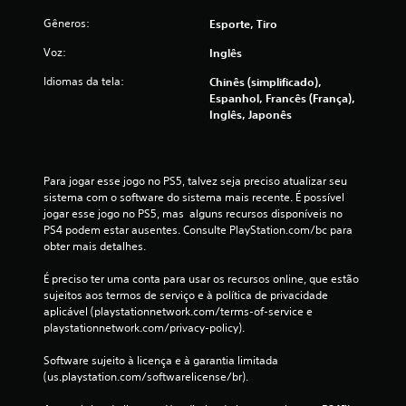
m
m
Gêneros:
Esporte, Tiro
a
Voz:
n
Inglês
t
Idiomas da tela:
Chinês (simplificado),
e
Espanhol, Francês (França),
r
Inglês, Japonês
o
s
b
o
Para jogar esse jogo no PS5, talvez seja preciso atualizar seu 
t
sistema com o software do sistema mais recente. É possível 
õ
jogar esse jogo no PS5, mas  alguns recursos disponíveis no 
e
PS4 podem estar ausentes. Consulte PlayStation.com/bc para 
s
obter mais detalhes.
p
r
É preciso ter uma conta para usar os recursos online, que estão 
e
sujeitos aos termos de serviço e à política de privacidade 
s
aplicável (playstationnetwork.com/terms-of-service e 
s
playstationnetwork.com/privacy-policy).
i
o
Software sujeito à licença e à garantia limitada 
n
(us.playstation.com/softwarelicense/br).
a
d