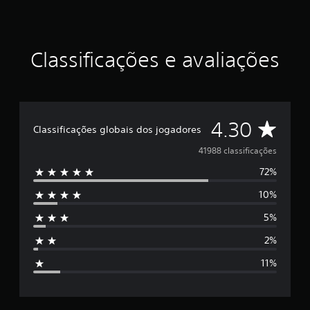
i
l
i
d
a
Classificações e avaliações
d
e
d
o
s
D
4.30
c
Classificações globais dos jogadores
o
e
41988 classificações
n
t
72%
5
r
o
10%
e
l
e
5%
s
s
a
2%
t
n
11%
a
r
l
ó
g
e