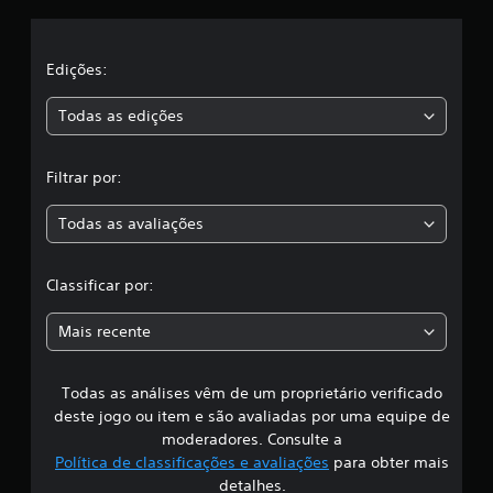
i
c
l
o
s
a
Edições:
.
s
Todas as edições
I
,
n
Filtrar por:
v
a
e
Todas as avaliações
r
c
s
ã
l
Classificar por:
o
a
d
Mais recente
o
s
c
o
Todas as análises vêm de um proprietário verificado
s
n
deste jogo ou item e são avaliadas por uma equipe de
t
i
moderadores. Consulte a
r
Política de classificações e avaliações
para obter mais
o
f
detalhes.
l