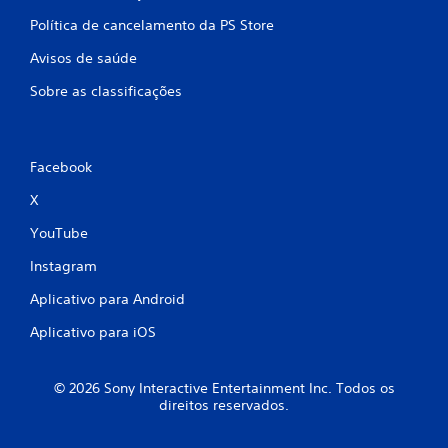
t
Política de cancelamento da PS Store
e
Avisos de saúde
V
o
Sobre as classificações
c
ê
p
o
d
Facebook
e
X
j
o
YouTube
g
a
Instagram
r
o
Aplicativo para Android
j
o
Aplicativo para iOS
g
o
e
© 2026 Sony Interactive Entertainment Inc. Todos os
n
direitos reservados.
a
v