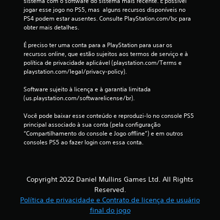
s
sistema com o software do sistema mais recente. É possível 
jogar esse jogo no PS5, mas  alguns recursos disponíveis no 
i
PS4 podem estar ausentes. Consulte PlayStation.com/bc para 
obter mais detalhes.
f
É preciso ter uma conta para a PlayStation para usar os 
i
recursos online, que estão sujeitos aos termos de serviço e à 
política de privacidade aplicável (playstation.com/Terms e 
c
playstation.com/legal/privacy-policy).
a
Software sujeito à licença e à garantia limitada 
(us.playstation.com/softwarelicense/br).
ç
Você pode baixar esse conteúdo e reproduzi-lo no console PS5 
principal associado à sua conta (pela configuração 
õ
“Compartilhamento do console e Jogo offline”) e em outros 
consoles PS5 ao fazer login com essa conta.
e
s
Copyright 2022 Daniel Mullins Games Ltd. All Rights
Reserved.
Política de privacidade e Contrato de licença de usuário
final do jogo