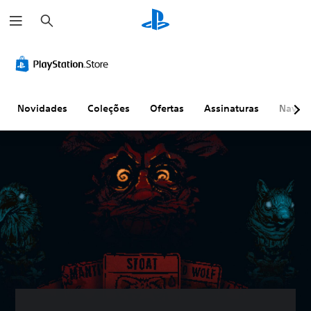
P
e
s
q
u
i
s
a
r
Novidades
Coleções
Ofertas
Assinaturas
Naveg