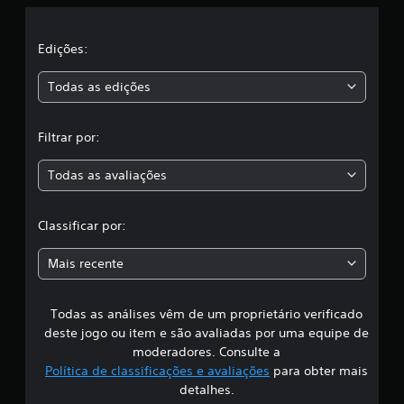
l
f
i
a
c
Edições:
a
s
ç
Todas as edições
õ
e
,
s
Filtrar por:
a
Todas as avaliações
c
l
Classificar por:
a
Mais recente
s
Todas as análises vêm de um proprietário verificado
s
deste jogo ou item e são avaliadas por uma equipe de
i
moderadores. Consulte a
Política de classificações e avaliações
para obter mais
f
detalhes.