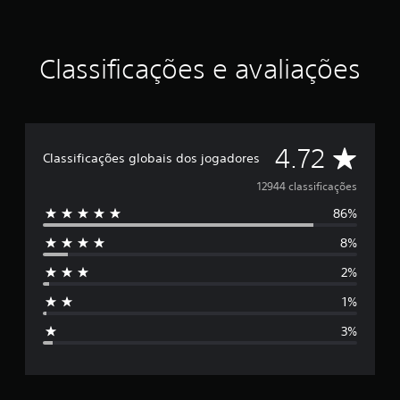
l
a
s
Classificações e avaliações
e
m
u
m
t
o
D
4.72
t
Classificações globais dos jogadores
a
e
12944 classificações
l
d
86%
5
e
1
8%
e
2
m
2%
s
i
1%
l
t
c
3%
l
r
a
s
e
s
i