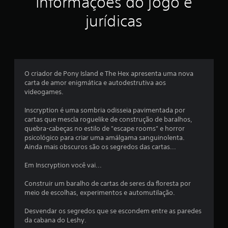
Informações do jogo e
e
jurídicas
l
a
s
O criador de Pony Island e The Hex apresenta uma nova
e
carta de amor enigmática e autodestrutiva aos
videogames.
m
Inscryption é uma sombria odisseia pavimentada por
u
cartas que mescla roguelike de construção de baralhos,
quebra-cabeças no estilo de "escape rooms" e horror
m
psicológico para criar uma amálgama sanguinolenta.
Ainda mais obscuros são os segredos das cartas...
t
Em Inscryption você vai...
o
Construir um baralho de cartas de seres da floresta por
t
meio de escolhas, experimentos e automutilação.
a
Desvendar os segredos que se escondem entre as paredes
da cabana do Leshy.