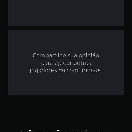
o
i
d
e
4
Compartilhe sua opinião
.
para ajudar outros
7
jogadores da comunidade.
2
e
s
t
r