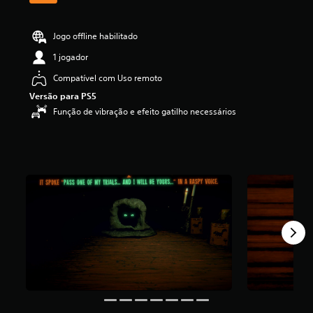
i
c
a
Jogo offline habilitado
ç
1 jogador
ã
o
Compatível com Uso remoto
m
Versão para PS5
é
d
Função de vibração e efeito gatilho necessários
i
a
f
o
i
d
e
4
.
7
2
e
s
t
r
e