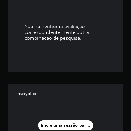
i
c
a
Não há nenhuma avaliação
correspondente. Tente outra
ç
combinação de pesquisa.
ã
o
m
é
d
Inscryption
i
a
f
Inicie uma sessão para classificar