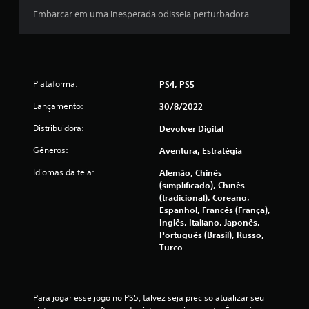
l
Embarcar em uma inesperada odisseia perturbadora.
d
e
1
Plataforma:
PS4, PS5
2
Lançamento:
30/8/2022
9
Distribuidora:
Devolver Digital
Gêneros:
Aventura, Estratégia
4
Idiomas da tela:
Alemão, Chinês
4
(simplificado), Chinês
(tradicional), Coreano,
c
Espanhol, Francês (França),
Inglês, Italiano, Japonês,
l
Português (Brasil), Russo,
Turco
a
s
Para jogar esse jogo no PS5, talvez seja preciso atualizar seu 