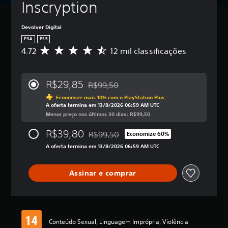
Inscryption
Devolver Digital
PS4
PS5
4.72
12 mil classificações
D
e
5
e
R$29,85
R$99,50
s
Desconto aplicado no preço original de R
t
Economize mais 10% com o PlayStation Plus
A oferta termina em 13/8/2026 06:59 AM UTC
r
Menor preço nos últimos 30 dias: R$99,50
e
l
R$39,80
R$99,50
a
Economize 60%
Desconto aplicado no preço original de 
s
A oferta termina em 13/8/2026 06:59 AM UTC
,
a
c
Assinar e comprar
l
a
s
s
i
Conteúdo Sexual, Linguagem Imprópria, Violência
f