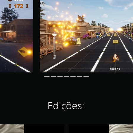
Edições:
P
a