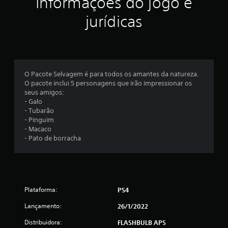
Informações do jogo e
e
jurídicas
l
a
s
O Pacote Selvagem é para todos os amantes da natureza.
e
O pacote inclui 5 personagens que irão impressionar os
seus amigos:
m
- Galo
- Tubarão
u
- Pinguim
- Macaco
m
- Pato de borracha
t
o
Plataforma:
PS4
t
Lançamento:
26/1/2022
a
Distribuidora:
FLASHBULB APS