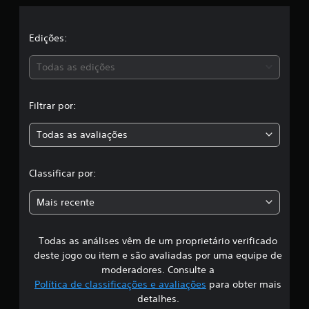
l
s
s
a
i
Edições:
f
s
i
Todas as edições
c
a
,
ç
Filtrar por:
õ
a
e
Todas as avaliações
s
c
l
Classificar por:
a
Mais recente
s
Todas as análises vêm de um proprietário verificado
s
deste jogo ou item e são avaliadas por uma equipe de
i
moderadores. Consulte a
Política de classificações e avaliações
para obter mais
f
detalhes.