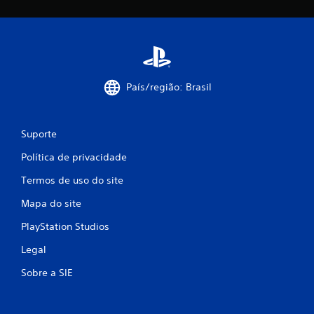
i
f
i
c
País/região: Brasil
a
ç
Suporte
õ
Política de privacidade
e
Termos de uso do site
Mapa do site
s
PlayStation Studios
Legal
Sobre a SIE