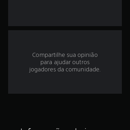
o
i
d
e
4
Compartilhe sua opinião
.
para ajudar outros
1
jogadores da comunidade.
8
e
s
t
r