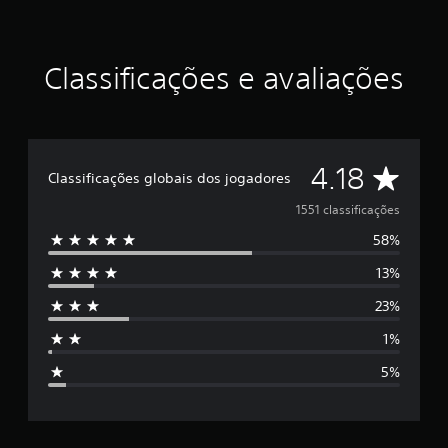
r
e
l
Classificações e avaliações
a
s
e
m
u
m
D
4.18
t
Classificações globais dos jogadores
o
e
1551 classificações
t
a
58%
5
l
d
13%
e
e
1
23%
s
,
1%
5
t
m
5%
i
r
l
c
e
l
a