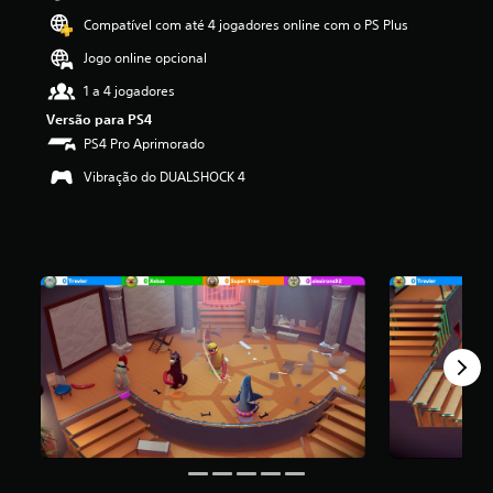
i
Compatível com até 4 jogadores online com o PS Plus
f
i
Jogo online opcional
c
1 a 4 jogadores
a
ç
Versão para PS4
ã
PS4 Pro Aprimorado
o
m
Vibração do DUALSHOCK 4
é
d
i
a
f
o
i
d
e
4
.
1
8
e
s
t