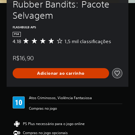
Rubber Bandits: Pacote 
Selvagem
FLASHBULB APS
PS4
4.18
1,5 mil classificações
D
e
5
R$16,90
e
s
t
Adicionar ao carrinho
r
e
l
a
s
Atos Criminosos, Violência Fantasiosa
,
a
Compras no jogo
c
l
a
PS Plus necessário para o jogo online
s
Compras no jogo opcionais
s