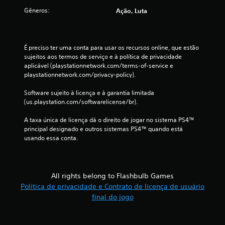
l
Gêneros:
Ação, Luta
d
e
É preciso ter uma conta para usar os recursos online, que estão 
1
sujeitos aos termos de serviço e à política de privacidade 
aplicável (playstationnetwork.com/terms-of-service e 
5
playstationnetwork.com/privacy-policy).
Software sujeito à licença e à garantia limitada 
5
(us.playstation.com/softwarelicense/br).
1
A taxa única de licença dá o direito de jogar no sistema PS4™ 
principal designado e outros sistemas PS4™ quando está 
c
usando essa conta.
l
a
All rights belong to Flashbulb Games
s
Política de privacidade e Contrato de licença de usuário
final do jogo
s