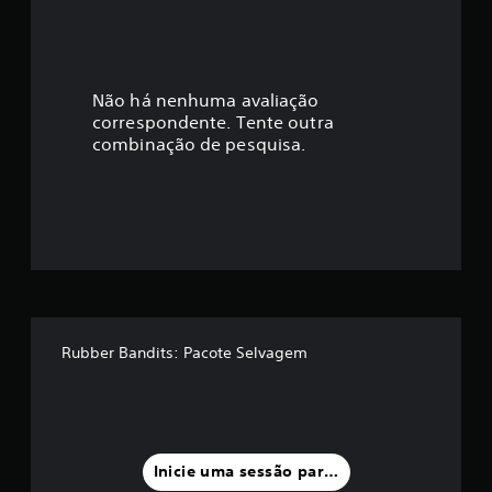
i
c
a
Não há nenhuma avaliação
correspondente. Tente outra
ç
combinação de pesquisa.
ã
o
m
é
d
Rubber Bandits: Pacote Selvagem
i
a
f
Inicie uma sessão para classificar