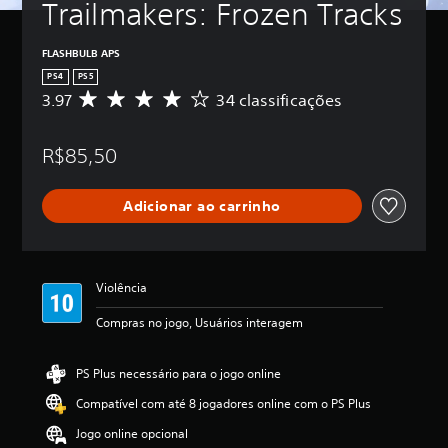
Trailmakers: Frozen Tracks
FLASHBULB APS
PS4
PS5
3.97
34 classificações
D
e
5
R$85,50
e
s
t
Adicionar ao carrinho
r
e
l
a
s
Violência
,
a
Compras no jogo, Usuários interagem
c
l
a
PS Plus necessário para o jogo online
s
Compatível com até 8 jogadores online com o PS Plus
s
i
Jogo online opcional
f