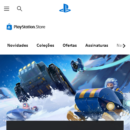
P
e
s
q
u
i
s
a
r
Novidades
Coleções
Ofertas
Assinaturas
Naveg