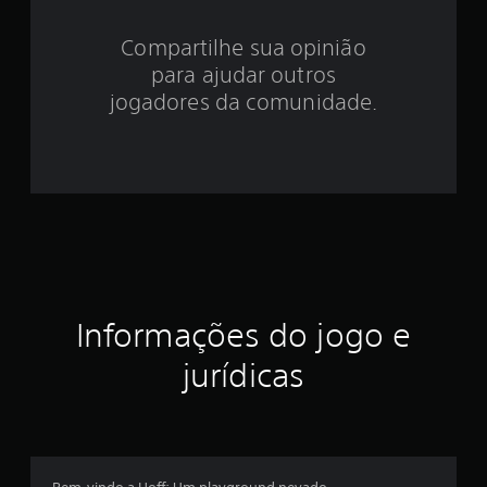
3
Compartilhe sua opinião
.
para ajudar outros
9
jogadores da comunidade.
7
e
s
t
r
Informações do jogo e
e
jurídicas
l
a
s