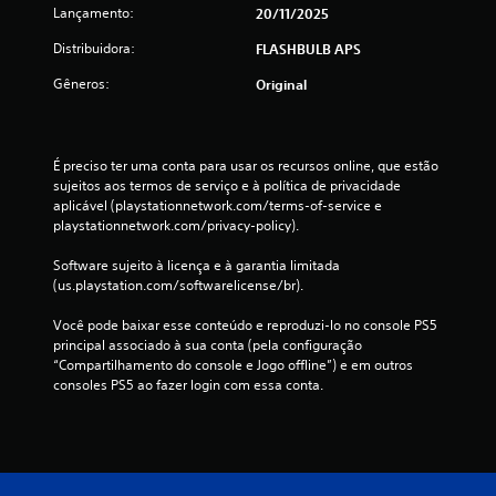
õ
Lançamento:
20/11/2025
e
Distribuidora:
FLASHBULB APS
s
Gêneros:
Original
É preciso ter uma conta para usar os recursos online, que estão 
sujeitos aos termos de serviço e à política de privacidade 
aplicável (playstationnetwork.com/terms-of-service e 
playstationnetwork.com/privacy-policy).
Software sujeito à licença e à garantia limitada 
(us.playstation.com/softwarelicense/br).
Você pode baixar esse conteúdo e reproduzi-lo no console PS5 
principal associado à sua conta (pela configuração 
“Compartilhamento do console e Jogo offline”) e em outros 
consoles PS5 ao fazer login com essa conta.