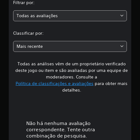
Filtrar por:
a
a
ç
Todas as avaliações
õ
c
e
s
l
Classificar por:
a
Mais recente
s
Todas as análises vêm de um proprietário verificado
s
deste jogo ou item e são avaliadas por uma equipe de
i
moderadores. Consulte a
Política de classificações e avaliações
para obter mais
f
detalhes.
i
c
a
Não há nenhuma avaliação
correspondente. Tente outra
ç
combinação de pesquisa.