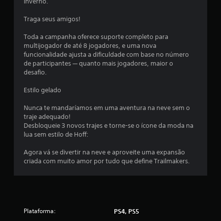
inverno.
4
Traga seus amigos!
c
Toda a campanha oferece suporte completo para
l
multijogador de até 8 jogadores, e uma nova
funcionalidade ajusta a dificuldade com base no número
a
de participantes — quanto mais jogadores, maior o
desafio.
s
Estilo gelado
s
Nunca te mandaríamos em uma aventura na neve sem o
i
traje adequado!
Desbloqueie 3 novos trajes e torne-se o ícone da moda na
f
lua sem estilo de Hoff:
i
Agora vá se divertir na neve e aproveite uma expansão
criada com muito amor por tudo que define Trailmakers.
c
a
ç
Plataforma:
PS4, PS5