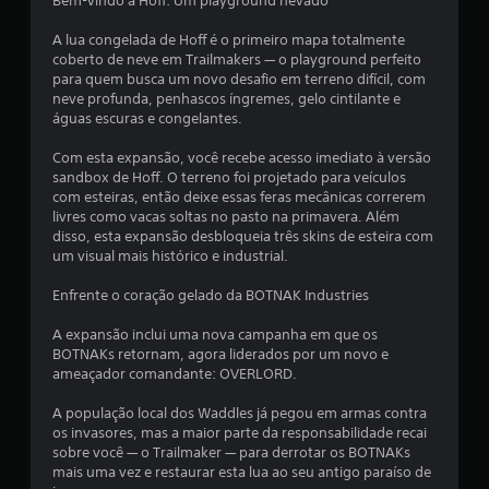
Bem-vindo a Hoff: Um playground nevado
e
A lua congelada de Hoff é o primeiro mapa totalmente
m
coberto de neve em Trailmakers — o playground perfeito
para quem busca um novo desafio em terreno difícil, com
u
neve profunda, penhascos íngremes, gelo cintilante e
águas escuras e congelantes.
m
Com esta expansão, você recebe acesso imediato à versão
t
sandbox de Hoff. O terreno foi projetado para veículos
com esteiras, então deixe essas feras mecânicas correrem
o
livres como vacas soltas no pasto na primavera. Além
disso, esta expansão desbloqueia três skins de esteira com
t
um visual mais histórico e industrial.
a
Enfrente o coração gelado da BOTNAK Industries
l
A expansão inclui uma nova campanha em que os
BOTNAKs retornam, agora liderados por um novo e
d
ameaçador comandante: OVERLORD.
e
A população local dos Waddles já pegou em armas contra
os invasores, mas a maior parte da responsabilidade recai
3
sobre você — o Trailmaker — para derrotar os BOTNAKs
mais uma vez e restaurar esta lua ao seu antigo paraíso de