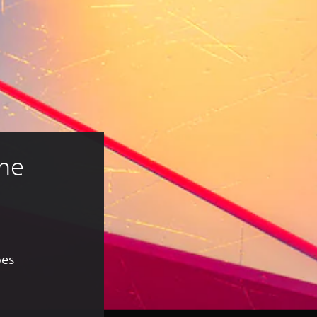
ne 
ões