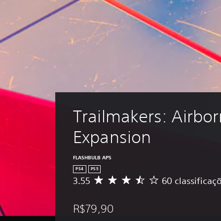
Trailmakers: Airbor
Expansion
FLASHBULB APS
PS4
PS5
3.55
60 classificaç
D
e
5
R$79,90
e
s