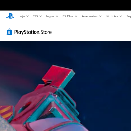
Loja
PS5
Jogos
PS Plus
Acessórios
Notícias
Su