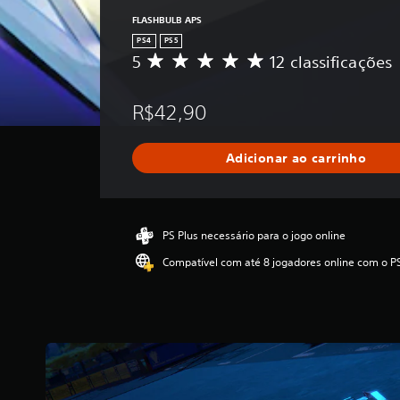
FLASHBULB APS
PS4
PS5
5
12 classificações
D
e
5
R$42,90
e
s
t
Adicionar ao carrinho
r
e
l
a
s
PS Plus necessário para o jogo online
,
Compatível com até 8 jogadores online com o P
a
c
l
a
s
s
i
f