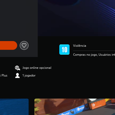
Violência
Compras no jogo, Usuários i
Jogo online opcional
S Plus
1 jogador