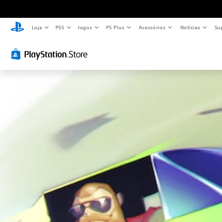
Loja
PS5
Jogos
PS Plus
Acessórios
Notícias
Su