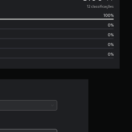
e
12 classificações
100%
5
0%
e
0%
s
0%
0%
t
r
e
l
a
s