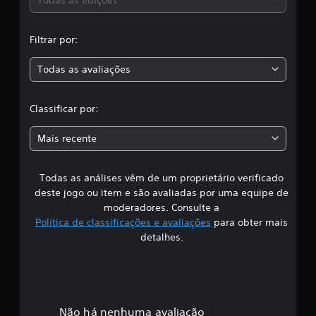
s
a
,
ç
õ
Filtrar por:
a
e
s
Todas as avaliações
c
l
Classificar por:
a
Mais recente
s
Todas as análises vêm de um proprietário verificado
s
deste jogo ou item e são avaliadas por uma equipe de
i
moderadores. Consulte a
Política de classificações e avaliações
para obter mais
f
detalhes.
i
c
a
Não há nenhuma avaliação