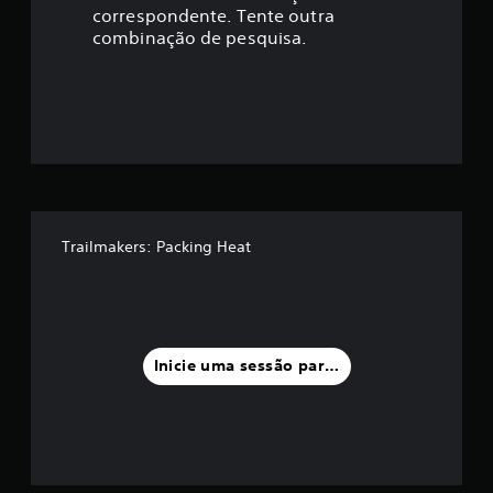
correspondente. Tente outra
ç
combinação de pesquisa.
ã
o
m
é
d
Trailmakers: Packing Heat
i
a
f
Inicie uma sessão para classificar
o
i
d