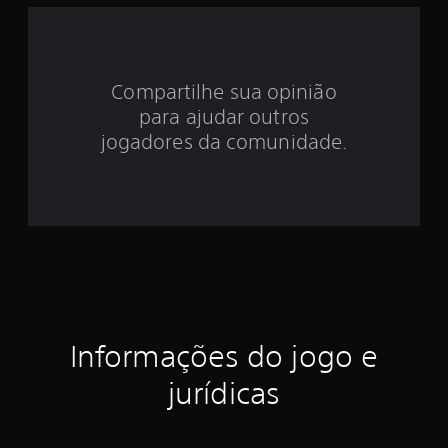
e
4
Compartilhe sua opinião
.
para ajudar outros
1
jogadores da comunidade.
5
e
s
t
r
Informações do jogo e
e
jurídicas
l
a