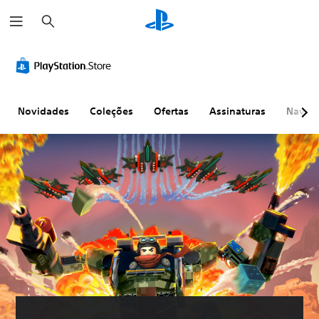
P
e
s
q
u
i
s
a
r
Novidades
Coleções
Ofertas
Assinaturas
Naveg