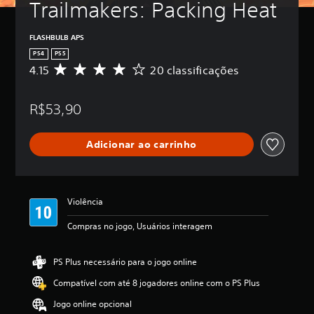
Trailmakers: Packing Heat
FLASHBULB APS
PS4
PS5
4.15
20 classificações
D
e
5
R$53,90
e
s
t
Adicionar ao carrinho
r
e
l
a
s
Violência
,
a
Compras no jogo, Usuários interagem
c
l
a
PS Plus necessário para o jogo online
s
Compatível com até 8 jogadores online com o PS Plus
s
i
Jogo online opcional
f