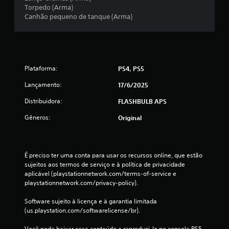
2
Torpedo (Arma)
Canhão pequeno de tanque (Arma)
0
c
l
Plataforma:
PS4, PS5
a
Lançamento:
17/6/2025
Distribuidora:
FLASHBULB APS
s
Gêneros:
Original
s
i
É preciso ter uma conta para usar os recursos online, que estão 
f
sujeitos aos termos de serviço e à política de privacidade 
aplicável (playstationnetwork.com/terms-of-service e 
i
playstationnetwork.com/privacy-policy).
c
Software sujeito à licença e à garantia limitada 
(us.playstation.com/softwarelicense/br).
a
Você pode baixar esse conteúdo e reproduzi-lo no console PS5 