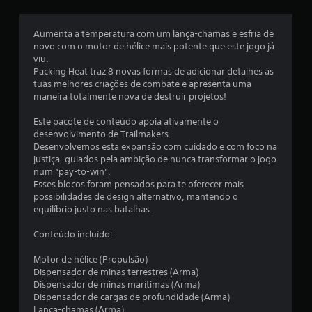
s
Aumenta a temperatura com um lança-chamas e esfria de
e
novo com o motor de hélice mais potente que este jogo já
viu.
m
Packing Heat traz 8 novas formas de adicionar detalhes às
tuas melhores criações de combate e apresenta uma
u
maneira totalmente nova de destruir projetos!
m
Este pacote de conteúdo apoia ativamente o
desenvolvimento de Trailmakers.
t
Desenvolvemos esta expansão com cuidado e com foco na
justiça, guiados pela ambição de nunca transformar o jogo
o
num “pay-to-win”.
Esses blocos foram pensados para te oferecer mais
t
possibilidades de design alternativo, mantendo o
equilíbrio justo nas batalhas.
a
Conteúdo incluído:
l
Motor de hélice (Propulsão)
d
Dispensador de minas terrestres (Arma)
Dispensador de minas marítimas (Arma)
e
Dispensador de cargas de profundidade (Arma)
Lança-chamas (Arma)