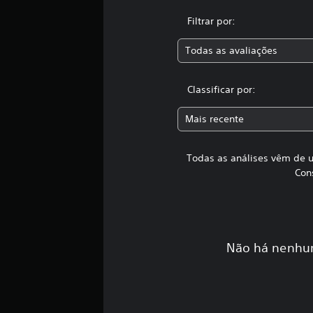
o
Filtrar por:
t
a
l
Todas as avaliações
d
e
Classificar por:
1
3
c
Mais recente
l
a
s
Todas as análises vêm de u
s
Con
i
f
i
c
a
Não há nenhum
ç
õ
e
s