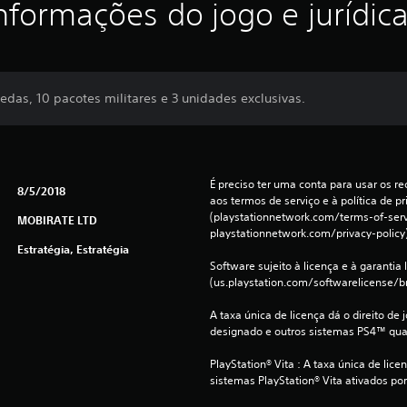
nformações do jogo e jurídic
as, 10 pacotes militares e 3 unidades exclusivas.
É preciso ter uma conta para usar os rec
8/5/2018
aos termos de serviço e à política de pr
(playstationnetwork.com/terms-of-servi
MOBIRATE LTD
playstationnetwork.com/privacy-policy)
Estratégia, Estratégia
Software sujeito à licença e à garantia l
(us.playstation.com/softwarelicense/br
A taxa única de licença dá o direito de 
designado e outros sistemas PS4™ qua
PlayStation® Vita : A taxa única de licen
sistemas PlayStation® Vita ativados por