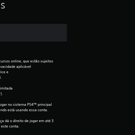
f
as
o
i
d
e
ursos online, que estão sujeitos 
4
ivacidade aplicável 
ce e 
.
.
imitada 
3
).
8
jogar no sistema PS4™ principal 
ndo está usando essa conta.
e
ça dá o direito de jogar em até 3 
 este conta.
s