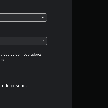
s
,
a
c
l
a
uma equipe de moderadores.
hes.
s
s
i
o de pesquisa.
f
i