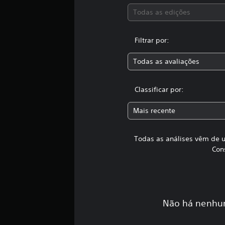
u
m
Todas as edições
t
o
Filtrar por:
t
a
l
Todas as avaliações
d
e
1
Classificar por:
8
c
Mais recente
l
a
s
Todas as análises vêm de u
s
Con
i
f
i
c
a
Não há nenhum
ç
õ
e