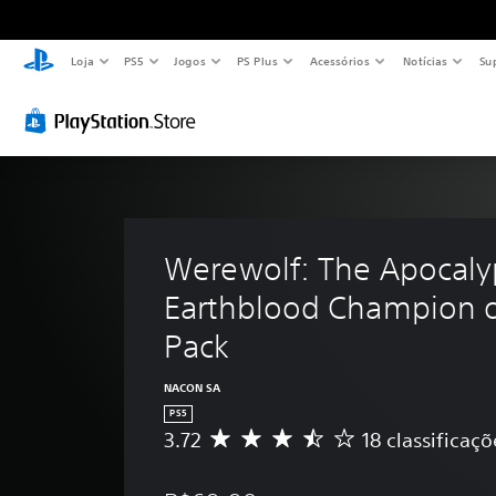
Loja
PS5
Jogos
PS Plus
Acessórios
Notícias
Su
Werewolf: The Apocalyp
Earthblood Champion o
Pack
NACON SA
PS5
3.72
18 classificaçõ
D
e
5