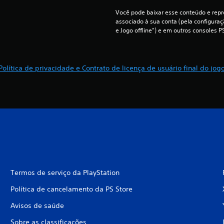
Você pode baixar esse conteúdo e repro
associado à sua conta (pela configura
e Jogo offline”) e em outros consoles P
Política de privacidade e Contrato de licença de usuário final do jog
Termos de serviço da PlayStation
Política de cancelamento da PS Store
Avisos de saúde
Sobre as classificações