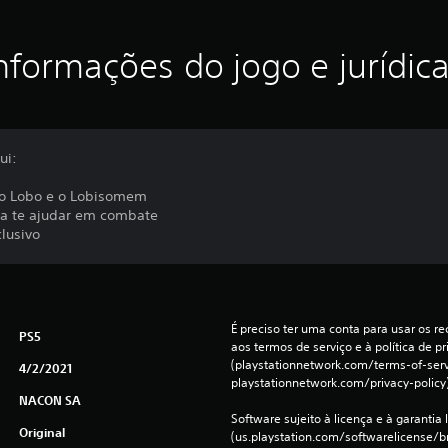
nformações do jogo e jurídic
ui:
a o Lobo e o Lobisomem
ra te ajudar em combate
clusivo
É preciso ter uma conta para usar os rec
PS5
aos termos de serviço e à política de pr
(playstationnetwork.com/terms-of-servi
4/2/2021
playstationnetwork.com/privacy-policy)
NACON SA
Software sujeito à licença e à garantia l
Original
(us.playstation.com/softwarelicense/br