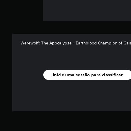
s
Werewolf: The Apocalypse - Earthblood Champion of Gai
Inicie uma sessão para classificar