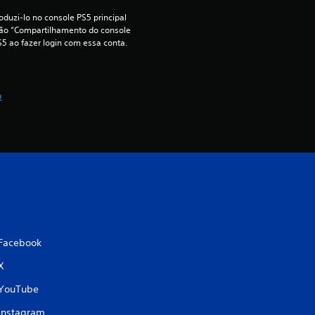
s
duzi-lo no console PS5 principal 
ção “Compartilhamento do console 
S5 ao fazer login com essa conta.
t
r
o
e
l
a
s
e
Facebook
m
X
u
YouTube
Instagram