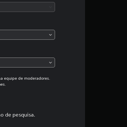
a
s
,
a
c
l
a
uma equipe de moderadores.
hes.
s
s
i
o de pesquisa.