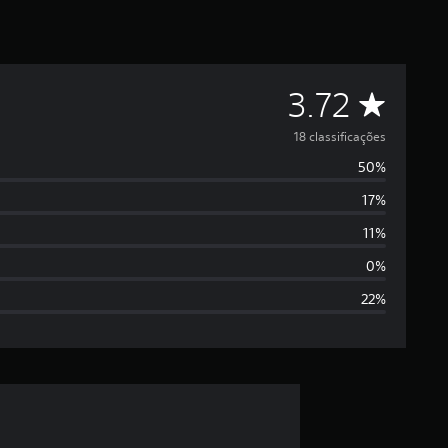
D
3.72
e
18 classificações
50%
5
17%
e
11%
s
0%
22%
t
r
e
l