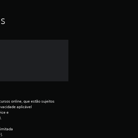
a
f
as
o
i
d
e
3
.
ursos online, que estão sujeitos 
7
ivacidade aplicável 
ce e 
.
2
imitada 
e
).