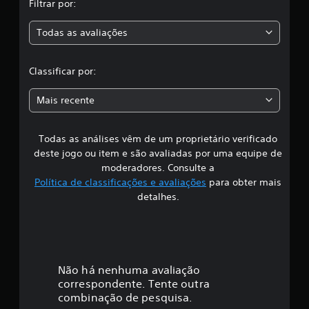
Filtrar por:
a
a
ç
Todas as avaliações
c
õ
e
s
l
Classificar por:
a
Mais recente
s
Todas as análises vêm de um proprietário verificado
s
deste jogo ou item e são avaliadas por uma equipe de
i
moderadores. Consulte a
Política de classificações e avaliações
para obter mais
f
detalhes.
i
c
a
Não há nenhuma avaliação
correspondente. Tente outra
ç
combinação de pesquisa.