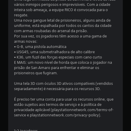
e
vários inimigos perigosos e imprevisíveis. Com a cidade
inteira sob ameaça, a equipe RICO é convocada para o
m
resgate.
Uma nova gangue letal de prisioneiros, alguns ainda de
u
uniforme, está espalhada por todos os cantos da cidade
com armas roubadas do arsenal da prisão.
m
Por sua vez, os jogadores têm acesso a uma gama de
armas novas:
t
• G-8, uma pistola automática
• USG45, uma submetralhadora de alto calibre
o
• K36, um fuzil das forças especiais com cano curto
E MAIS: um novo nível de horda que coloca o jogador na
t
prisão de San Amaro para enfrentar e eliminar os
prisioneiros que fugiram.
a
Uma tela 3D com óculos 3D ativos compatíveis (vendidos
l
separadamente) é necessária para os recursos 3D.
d
É preciso ter uma conta para usar os recursos online, que
estão sujeitos aos termos de serviço e à política de
e
privacidade aplicável (playstationnetwork.com/terms-of-
service e playstationnetwork.com/privacy-policy).
2
1-2 Jogadores