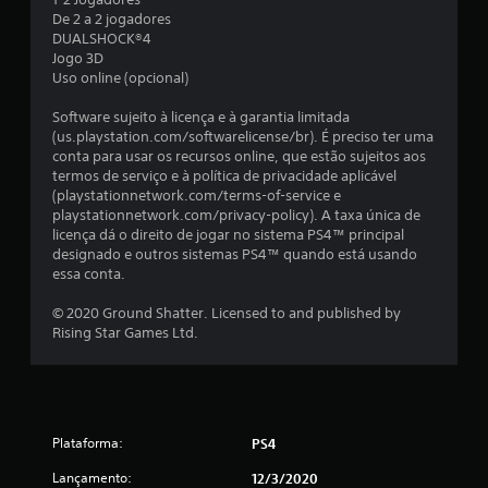
4
De 2 a 2 jogadores
DUALSHOCK®4
c
Jogo 3D
Uso online (opcional)
l
Software sujeito à licença e à garantia limitada
a
(us.playstation.com/softwarelicense/br). É preciso ter uma
conta para usar os recursos online, que estão sujeitos aos
s
termos de serviço e à política de privacidade aplicável
(playstationnetwork.com/terms-of-service e
s
playstationnetwork.com/privacy-policy). A taxa única de
licença dá o direito de jogar no sistema PS4™ principal
i
designado e outros sistemas PS4™ quando está usando
essa conta.
f
© 2020 Ground Shatter. Licensed to and published by
i
Rising Star Games Ltd.
c
a
Plataforma:
ç
PS4
Lançamento:
12/3/2020