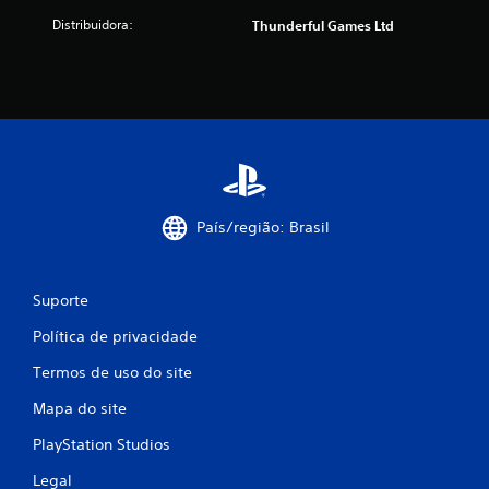
õ
Distribuidora:
Thunderful Games Ltd
e
s
País/região: Brasil
Suporte
Política de privacidade
Termos de uso do site
Mapa do site
PlayStation Studios
Legal