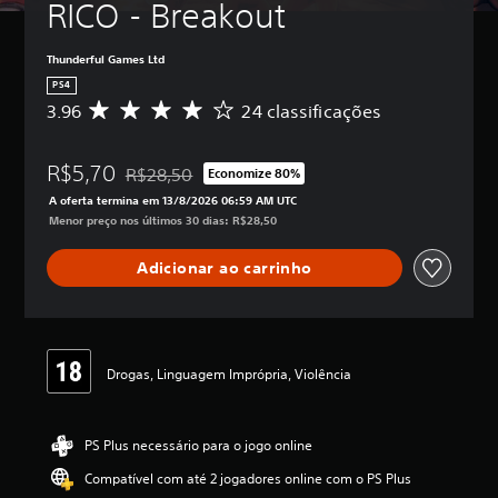
RICO - Breakout
Thunderful Games Ltd
PS4
3.96
24 classificações
D
e
5
R$5,70
e
R$28,50
Economize 80%
Desconto aplicado no preço original de R$28,50
s
A oferta termina em 13/8/2026 06:59 AM UTC
t
Menor preço nos últimos 30 dias: R$28,50
r
e
Adicionar ao carrinho
l
a
s
,
a
c
Drogas, Linguagem Imprópria, Violência
l
a
s
PS Plus necessário para o jogo online
s
i
Compatível com até 2 jogadores online com o PS Plus
f