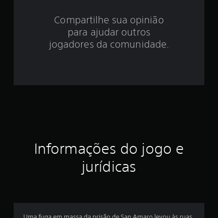
3
Compartilhe sua opinião
.
para ajudar outros
9
jogadores da comunidade.
6
e
s
t
r
Informações do jogo e
e
jurídicas
l
a
s
Uma fuga em massa da prisão de San Amaro levou às ruas