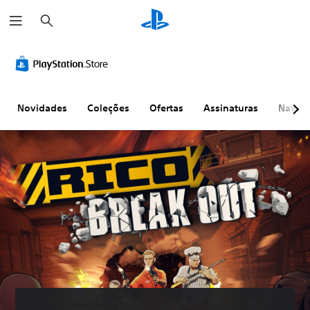
P
e
s
q
u
i
s
a
r
Novidades
Coleções
Ofertas
Assinaturas
Naveg