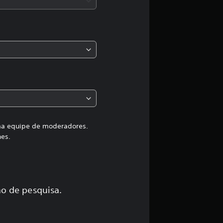
a
s
,
a
c
l
a
uma equipe de moderadores.
hes.
s
s
i
o de pesquisa.
f