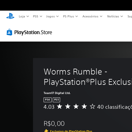
Loja
PS5
Jogos
PS Plus
Acessórios
Notícias
Su
Worms Rumble - 
PlayStation®Plus Exclus
Team17 Digital Ltd.
PS4
PS5
4.03
40 classificaç
D
e
5
R$0,00
e
s
Exclusivo do PlayStation Plus