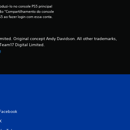
s
duzi-lo no console PS5 principal 
ção “Compartilhamento do console 
t
S5 ao fazer login com essa conta.
r
e
ted. Original concept Andy Davidson. All other trademarks,
Team17 Digital Limited.
l
o
a
s
e
m
u
Facebook
X
m