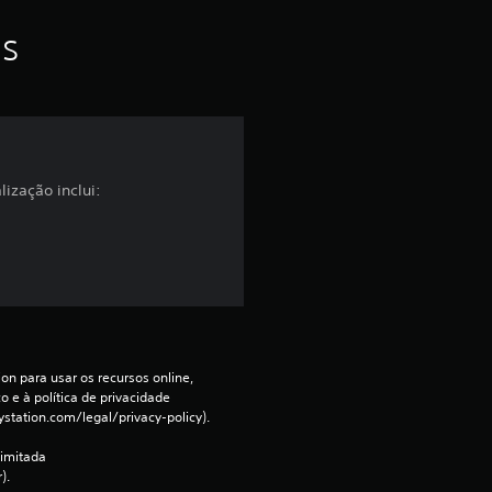
f
as
o
i
d
ização inclui:
e
4
.
0
on para usar os recursos online, 
 e à política de privacidade 
3
ystation.com/legal/privacy-policy).
e
imitada 
).