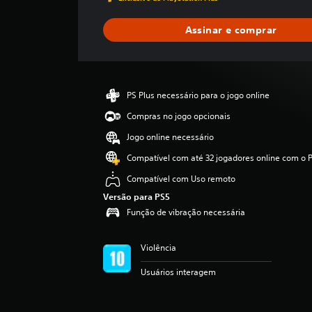
t
r
Assinar e comprar
e
l
a
s
,
PS Plus necessário para o jogo online
a
c
Compras no jogo opcionais
l
Jogo online necessário
a
s
Compatível com até 32 jogadores online com o P
s
Compatível com Uso remoto
i
f
Versão para PS5
i
Função de vibração necessária
c
a
ç
Violência
ã
o
Usuários interagem
m
é
d