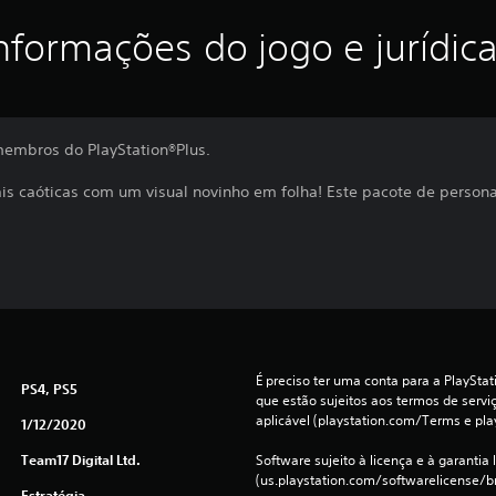
nformações do jogo e jurídic
 membros do PlayStation®Plus.
is caóticas com um visual novinho em folha! Este pacote de personal
É preciso ter uma conta para a PlayStati
PS4, PS5
que estão sujeitos aos termos de serviço
aplicável (playstation.com/Terms e pla
1/12/2020
Team17 Digital Ltd.
Software sujeito à licença e à garantia l
(us.playstation.com/softwarelicense/br
Estratégia