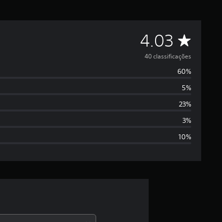
D
4.03
e
40 classificações
60%
5
5%
e
23%
s
3%
10%
t
r
e
l