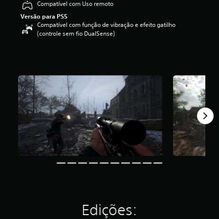
Compatível com Uso remoto
i
c
Versão para PS5
a
Compatível com função de vibração e efeito gatilho
ç
(controle sem fio DualSense)
ã
o
m
é
d
i
a
f
o
i
d
e
3
.
9
8
e
s
t
Edições:
r
e