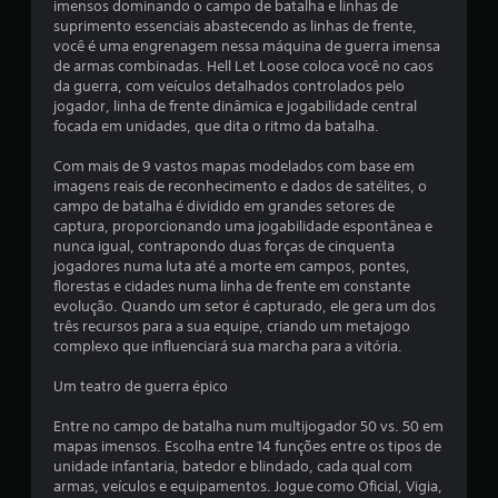
a
imensos dominando o campo de batalha e linhas de
suprimento essenciais abastecendo as linhas de frente,
s
você é uma engrenagem nessa máquina de guerra imensa
de armas combinadas. Hell Let Loose coloca você no caos
s
da guerra, com veículos detalhados controlados pelo
jogador, linha de frente dinâmica e jogabilidade central
i
focada em unidades, que dita o ritmo da batalha.
f
Com mais de 9 vastos mapas modelados com base em
imagens reais de reconhecimento e dados de satélites, o
i
campo de batalha é dividido em grandes setores de
captura, proporcionando uma jogabilidade espontânea e
c
nunca igual, contrapondo duas forças de cinquenta
jogadores numa luta até a morte em campos, pontes,
a
florestas e cidades numa linha de frente em constante
evolução. Quando um setor é capturado, ele gera um dos
ç
três recursos para a sua equipe, criando um metajogo
complexo que influenciará sua marcha para a vitória.
õ
Um teatro de guerra épico
e
Entre no campo de batalha num multijogador 50 vs. 50 em
mapas imensos. Escolha entre 14 funções entre os tipos de
s
unidade infantaria, batedor e blindado, cada qual com
armas, veículos e equipamentos. Jogue como Oficial, Vigia,