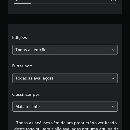
r
e
l
a
Edições:
s
Todas as edições
,
Filtrar por:
a
Todas as avaliações
c
l
Classificar por:
a
Mais recente
s
Todas as análises vêm de um proprietário verificado
s
deste jogo ou item e são avaliadas por uma equipe de