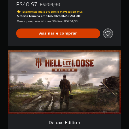
R$40,97
R$204,90
Desconto aplicado no preço original de R$204
Economize mais 5% com o PlayStation Plus
A oferta termina em 13/8/2026 06:59 AM UTC
Menor preço nos últimos 30 dias: R$204,90
Assinar e comprar
D
e
l
u
x
e
E
d
i
t
i
o
n
Deluxe Edition