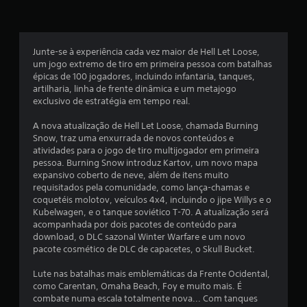
t
a
l
Junte-se à experiência cada vez maior de Hell Let Loose,
um jogo extremo de tiro em primeira pessoa com batalhas
d
épicas de 100 jogadores, incluindo infantaria, tanques,
artilharia, linha de frente dinâmica e um metajogo
exclusivo de estratégia em tempo real.
e
A nova atualização de Hell Let Loose, chamada Burning
1
Snow, traz uma enxurrada de novos conteúdos e
atividades para o jogo de tiro multijogador em primeira
6
pessoa. Burning Snow introduz Kartov, um novo mapa
expansivo coberto de neve, além de itens muito
2
requisitados pela comunidade, como lança-chamas e
coquetéis molotov, veículos 4x4, incluindo o jipe Willys e o
5
Kubelwagen, e o tanque soviético T-70. A atualização será
acompanhada por dois pacotes de conteúdo para
2
download, o DLC sazonal Winter Warfare e um novo
pacote cosmético de DLC de capacetes, o Skull Bucket.
c
Lute nas batalhas mais emblemáticas da Frente Ocidental,
l
como Carentan, Omaha Beach, Foy e muito mais. É
combate numa escala totalmente nova... Com tanques