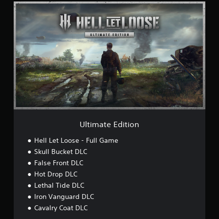
U
f
l
i
t
c
i
a
m
ç
a
õ
t
e
e
s
E
d
i
t
i
o
Ultimate Edition
n
Hell Let Loose - Full Game
Skull Bucket DLC
False Front DLC
Hot Drop DLC
Lethal Tide DLC
Iron Vanguard DLC
Cavalry Coat DLC