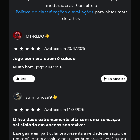
i
moderadores. Consulte a
Política de classificações e avaliações
para obter mais
f
detalhes.
i
M1-RLBQ
c
Avaliado em 20/4/2026
5 estrelas de 5
a
Jogo bom pra quem é cuiudo
ç
Muito bom, jogo que vicia.
ã
Útil
Denunciar
o
m
sam_pires99
é
Avaliado em 14/3/2026
5 estrelas de 5
Dificuldade extremamente alta com uma sensação
d
satisfatória em apenas sobreviver
i
Esse game em particular te apresenta a verdade sensação de
um conflito sem absolutamente nenhum prazer. Você nunca