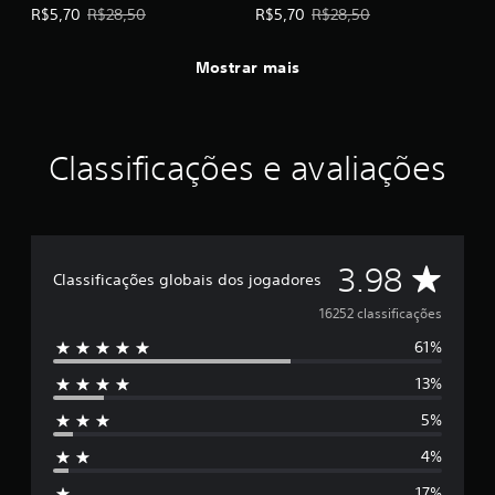
Preço da oferta: R$5,70. Preço original: R$28,50.
Preço da oferta: R$5,70. Preço or
R$5,70
R$28,50
R$5,70
R$28,50
Mostrar mais
Classificações e avaliações
D
3.98
Classificações globais dos jogadores
e
16252 classificações
61%
5
13%
e
5%
s
4%
t
17%