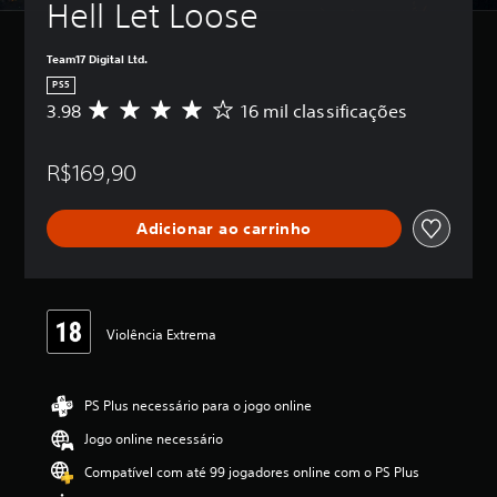
Hell Let Loose
Team17 Digital Ltd.
PS5
3.98
16 mil classificações
D
e
5
R$169,90
e
s
t
Adicionar ao carrinho
r
e
l
a
s
,
Violência Extrema
a
c
l
PS Plus necessário para o jogo online
a
s
Jogo online necessário
s
i
Compatível com até 99 jogadores online com o PS Plus
f