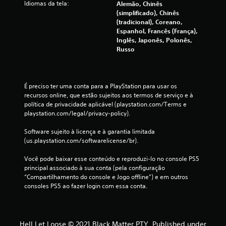
Idiomas da tela:
Alemão, Chinês
(simplificado), Chinês
(tradicional), Coreano,
Espanhol, Francês (França),
Inglês, Japonês, Polonês,
Russo
É preciso ter uma conta para a PlayStation para usar os 
recursos online, que estão sujeitos aos termos de serviço e à 
política de privacidade aplicável (playstation.com/Terms e 
playstation.com/legal/privacy-policy).
Software sujeito à licença e à garantia limitada 
(us.playstation.com/softwarelicense/br).
Você pode baixar esse conteúdo e reproduzi-lo no console PS5 
principal associado à sua conta (pela configuração 
“Compartilhamento do console e Jogo offline”) e em outros 
consoles PS5 ao fazer login com essa conta.
Hell Let Loose © 2021 Black Matter PTY. Published under