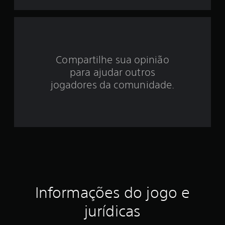
t
r
e
l
Compartilhe sua opinião
para ajudar outros
a
jogadores da comunidade.
s
e
m
u
m
t
Informações do jogo e
o
jurídicas