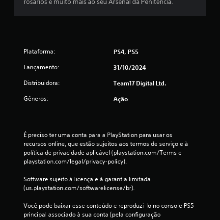
rosários e muito mais ao seu Arsenal da Penitência.
1
8
3
Plataforma:
PS4, PS5
c
Lançamento:
31/10/2024
Distribuidora:
l
Team17 Digital Ltd.
Gêneros:
Ação
a
s
É preciso ter uma conta para a PlayStation para usar os 
s
recursos online, que estão sujeitos aos termos de serviço e à 
política de privacidade aplicável (playstation.com/Terms e 
i
playstation.com/legal/privacy-policy).
f
Software sujeito à licença e à garantia limitada 
(us.playstation.com/softwarelicense/br).
i
Você pode baixar esse conteúdo e reproduzi-lo no console PS5 
c
principal associado à sua conta (pela configuração 