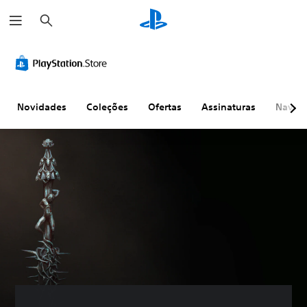
P
e
s
q
u
i
s
a
r
Novidades
Coleções
Ofertas
Assinaturas
Naveg