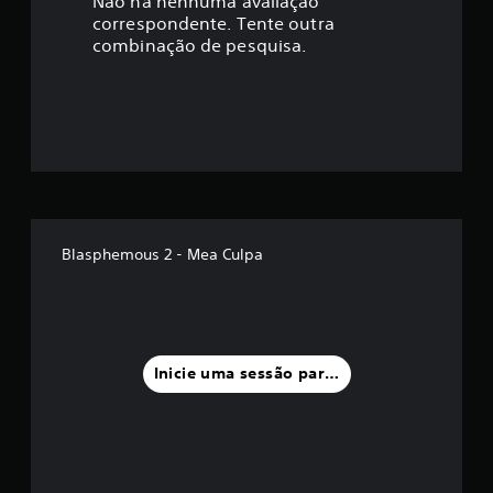
a
Não há nenhuma avaliação
correspondente. Tente outra
ç
combinação de pesquisa.
ã
o
m
é
d
Blasphemous 2 - Mea Culpa
i
a
f
Inicie uma sessão para classificar
o
i