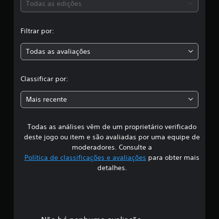
s
Todas as edições
f
i
,
c
Filtrar por:
a
a
ç
Todas as avaliações
õ
c
e
s
l
Classificar por:
a
Mais recente
s
Todas as análises vêm de um proprietário verificado
s
deste jogo ou item e são avaliadas por uma equipe de
i
moderadores. Consulte a
Política de classificações e avaliações
para obter mais
f
detalhes.
i
c