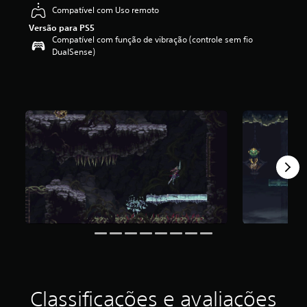
i
Compatível com Uso remoto
f
Versão para PS5
i
Compatível com função de vibração (controle sem fio
c
DualSense)
a
ç
ã
o
m
é
d
i
a
f
o
i
d
e
4
.
6
2
e
Classificações e avaliações
s
t