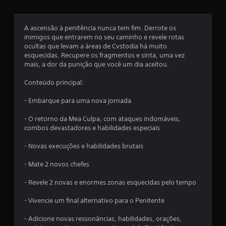
s
A ascensão à penitência nunca tem fim. Derrote os
e
inimigos que entrarem no seu caminho e revele rotas
ocultas que levam a áreas de Cvstodia há muito
m
esquecidas. Recupere os fragmentos e sinta, uma vez
mais, a dor da punição que você um dia aceitou.
u
Conteúdo principal:
m
- Embarque para uma nova jornada
t
- O retorno da Mea Culpa, com ataques indomáveis,
o
combos devastadores e habilidades especiais
t
- Novas execuções e habilidades brutais
a
- Mate 2 novos chefes
l
- Revele 2 novas e enormes zonas esquecidas pelo tempo
d
- Vivencie um final alternativo para o Penitente
e
- Adicione novas ressonâncias, habilidades, orações,