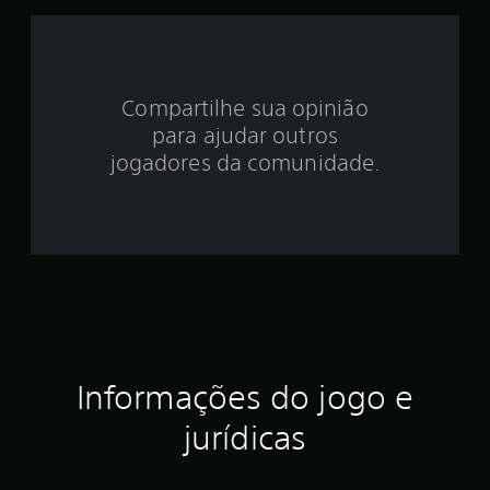
d
e
4
Compartilhe sua opinião
.
para ajudar outros
6
jogadores da comunidade.
2
e
s
t
r
Informações do jogo e
e
jurídicas
l
a