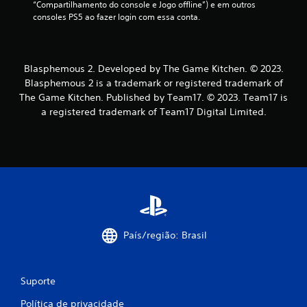
“Compartilhamento do console e Jogo offline”) e em outros 
a
consoles PS5 ao fazer login com essa conta.
ç
õ
Blasphemous 2. Developed by The Game Kitchen. © 2023.
Blasphemous 2 is a trademark or registered trademark of
e
The Game Kitchen. Published by Team17. © 2023. Team17 is
a registered trademark of Team17 Digital Limited.
s
País/região: Brasil
Suporte
Política de privacidade