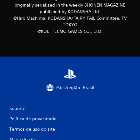
originally serialized in the weekly SHONEN MAGAZINE
ç
published by KODANSHA Ltd.
õ
©Hiro Mashima, KODANSHA/FAIRY TAIL Committee, TV
TOKYO
e
©KOEI TECMO GAMES CO., LTD.
s
País/região: Brasil
Suporte
Política de privacidade
Termos de uso do site
Mapa do site