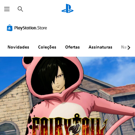
P
e
s
q
u
i
s
a
r
Novidades
Coleções
Ofertas
Assinaturas
Naveg