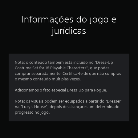
a
Informações do jogo e
s
jurídicas
e
m
u
Nota: o conteúdo também está incluído no "Dress-Up
m
Costume Set for 16 Playable Characters", que podes
comprar separadamente. Certifica-te de que não compras
t
o mesmo conteúdo múltiplas vezes.
o
Adicionámos o fato especial Dress-Up para Rogue.
t
Nota: os visuais podem ser equipados a partir do "Dresser"
na "Lucy's House", depois de alcançares um determinado
a
progresso no jogo.
l
d