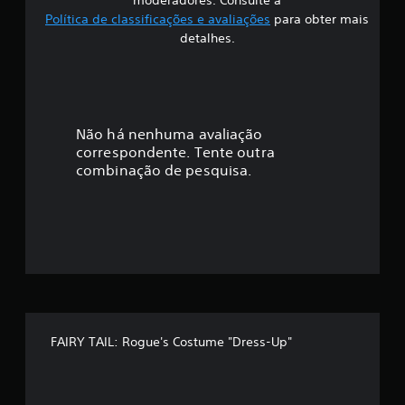
i
Política de classificações e avaliações
para obter mais
f
detalhes.
i
c
a
Não há nenhuma avaliação
correspondente. Tente outra
ç
combinação de pesquisa.
ã
o
m
é
d
FAIRY TAIL: Rogue's Costume "Dress-Up"
i
a