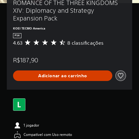
ROMANCE OF THE THREE KINGDOMS 
XIV: Diplomacy and Strategy 
Expansion Pack
KOEI TECMO America
PS4
4.63
8 classificações
D
e
5
R$187,90
e
s
t
Adicionar ao carrinho
r
e
l
a
s
,
a
c
l
1 jogador
a
s
Compatível com Uso remoto
s