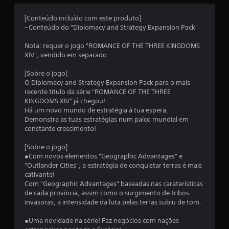
e
[Conteúdo incluído com este produto]
- Conteúdo do "Diplomacy and Strategy Expansion Pack"
m
Nota: requer o jogo "ROMANCE OF THE THREE KINGDOMS
u
XIV", vendido em separado.
m
[Sobre o jogo]
O Diplomacy and Strategy Expansion Pack para o mais
t
recente título da série "ROMANCE OF THE THREE
KINGDOMS XIV" já chegou!
o
Há um novo mundo de estratégia à tua espera.
Demonstra as tuas estratégias num palco mundial em
t
constante crescimento!
a
[Sobre o jogo]
●Com novos elementos "Geographic Advantages" e
l
"Outlander Cities", a estratégia de conquistar terras é mais
cativante!
d
Com "Geographic Advantages" baseadas nas caraterísticas
de cada província, assim como o surgimento de tribos
e
invasoras, a intensidade da luta pelas terras subiu de tom.
●Uma novidade na série! Faz negócios com nações
8