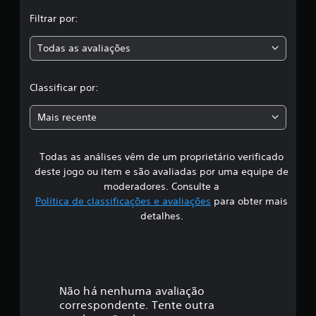
,
i
c
Filtrar por:
a
a
ç
Todas as avaliações
õ
c
e
s
l
Classificar por:
a
Mais recente
s
Todas as análises vêm de um proprietário verificado
s
deste jogo ou item e são avaliadas por uma equipe de
i
moderadores. Consulte a
Política de classificações e avaliações
para obter mais
f
detalhes.
i
c
a
Não há nenhuma avaliação
correspondente. Tente outra