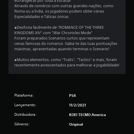
estrangeiras por toda a Eurásia!
Através de comércio com outras grandes nações, como
c
Roma ou a Índia, os jogadores podem obter várias
Especialidades e Táticas únicas.
l
●Desfruta facilmente de "ROMANCE OF THE THREE
a
KINGDOMS XIV" com "War Chronicles Mode"
Foram preparados Scenarios curtos que representam
s
cenas famosas do romance. Gaba-te das tuas pontuações
máximas, apresentadas quando terminas o Scenario!
s
●Muitos elementos, como "Traits", "Tactics" e mais, foram
i
recentemente acrescentados para melhorar a jogabilidade!
f
i
c
Plataforma:
PS4
Lançamento:
11/2/2021
a
Distribuidora:
KOEI TECMO America
ç
Gêneros:
Original
õ