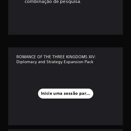
ç
combinação de pesquisa.
ã
o
m
é
d
ROMANCE OF THE THREE KINGDOMS XIV:
Diplomacy and Strategy Expansion Pack
i
a
f
Inicie uma sessão para classificar
o
i
d