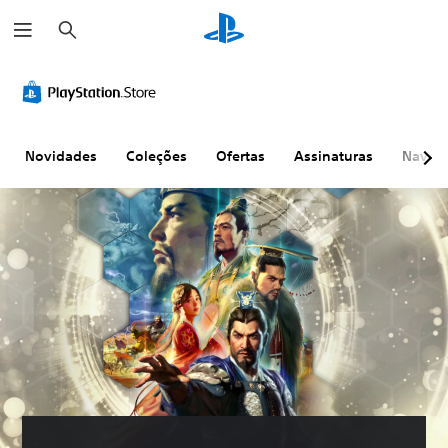
P
e
s
q
u
i
s
a
r
Novidades
Coleções
Ofertas
Assinaturas
Naveg