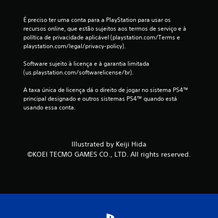
e
É preciso ter uma conta para a PlayStation para usar os 
s
recursos online, que estão sujeitos aos termos de serviço e à 
política de privacidade aplicável (playstation.com/Terms e 
playstation.com/legal/privacy-policy).
Software sujeito à licença e à garantia limitada 
(us.playstation.com/softwarelicense/br).
A taxa única de licença dá o direito de jogar no sistema PS4™ 
principal designado e outros sistemas PS4™ quando está 
usando essa conta.
Illustrated by Keiji Hida
©KOEI TECMO GAMES CO., LTD. All rights reserved.