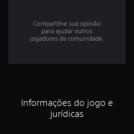
e
4
.
Compartilhe sua opinião
para ajudar outros
6
jogadores da comunidade.
3
e
s
t
r
e
Informações do jogo e
l
jurídicas
a
s