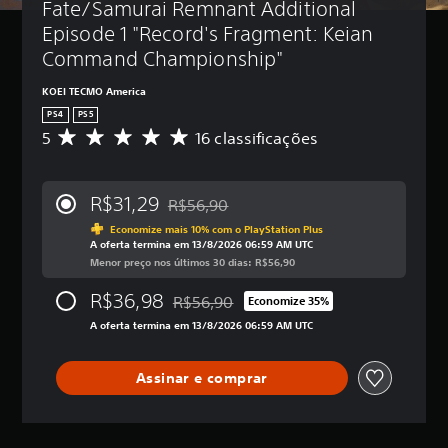
Fate/Samurai Remnant Additional 
ê
g
l
(
p
o
e
b
Episode 1 "Record's Fragment: Keian 
o
p
(
á
Command Championship"
d
o
b
s
e
s
á
i
KOEI TECMO America
d
s
s
c
i
u
PS4
PS5
i
a
m
i
5
16 classificações
D
c
)
i
l
e
o
n
e
V
5
u
g
)
o
e
R$31,29
R$56,90
i
e
c
s
Desconto aplicado no preço original de R
V
r
n
ê
t
Economize mais 10% com o PlayStation Plus
o
o
d
p
A oferta termina em 13/8/2026 06:59 AM UTC
r
c
s
a
o
Menor preço nos últimos 30 dias: R$56,90
e
ê
v
s
d
l
p
o
s
R$36,98
e
R$56,90
a
Economize 35%
o
Desconto aplicado no preço original de R
l
o
d
s
d
A oferta termina em 13/8/2026 06:59 AM UTC
u
m
i
,
e
m
e
m
a
a
e
n
i
c
l
Assinar e comprar
s
t
n
l
t
e
e
u
a
e
d
d
i
s
r
e
a
r
s
a