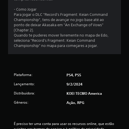
e
n
m
o
- Como Jogar
c
j
Para jogar o DLC "Record's Fragment: Keian Command
o
o
Championship", tens de avançar no jogo base até ao
n
g
ponto de deixar Akasaka em "An Exchange of Vows"
t
o
(Chapter 2).
r
Quando te puderes mover livremente no mapa de Edo,
V
o
seleciona "Record's Fragment: Keian Command
o
Championship" no mapa para começares a jogar.
l
c
ê
e
p
s
o
d
d
e
e
Plataforma:
t
PS4, PS5
p
o
a
Lançamento:
9/2/2024
q
u
u
s
Distribuidora:
KOEI TECMO America
e
a
Gêneros:
Ação, RPG
r
V
o
o
j
c
o
ê
É preciso ter uma conta para usar os recursos online, que estão 
g
p
sujeitos aos termos de serviço e à política de privacidade 