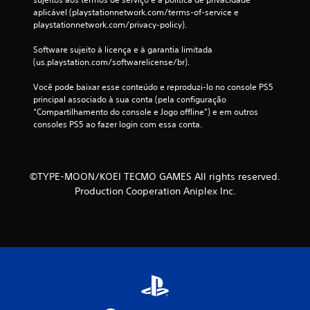
o
o
aplicável (playstationnetwork.com/terms-of-service e 
a
d
playstationnetwork.com/privacy-policy).
q
e
u
j
Software sujeito à licença e à garantia limitada 
a
o
(us.playstation.com/softwarelicense/br).
l
g
q
a
Você pode baixar esse conteúdo e reproduzi-lo no console PS5 
u
r
principal associado à sua conta (pela configuração 
e
o
“Compartilhamento do console e Jogo offline”) e em outros 
r
j
consoles PS5 ao fazer login com essa conta.
m
o
o
g
m
o
e
s
n
©TYPE-MOON/KOEI TECMO GAMES All rights reserved.
e
t
Production Cooperation Aniplex Inc.
m
o
a
d
n
u
e
r
c
a
e
n
s
t
s
e
i
o
d