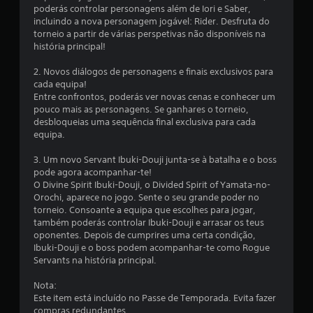
q
poderás controlar personagens além de Iori e Saber,
i
u
incluindo a nova personagem jogável: Rider. Desfruta do
m
a
torneio a partir de várias perspetivas não disponíveis na
e
l
história principal!
n
q
t
u
2. Novos diálogos de personagens e finais exclusivos para
o
e
cada equipa!
.
r
Entre confrontos, poderás ver novas cenas e conhecer um
m
pouco mais as personagens. Se ganhares o torneio,
P
o
desbloqueias uma sequência final exclusiva para cada
o
m
equipa.
d
e
n
e
3. Um novo Servant Ibuki-Douji junta-se à batalha e o boss
t
pode agora acompanhar-te!
s
o
O Divine Spirit Ibuki-Douji, o Divided Spirit of Yamata-no-
e
.
Orochi, aparece no jogo. Sente o seu grande poder no
r
torneio. Consoante a equipa que escolhes para jogar,
j
também poderás controlar Ibuki-Douji e arrasar os teus
o
P
oponentes. Depois de cumprires uma certa condição,
g
a
Ibuki-Douji e o boss podem acompanhar-te como Rogue
a
u
Servants na história principal.
d
s
o
a
Nota:
Este item está incluído no Passe de Temporada. Evita fazer
s
s
compras redundantes.