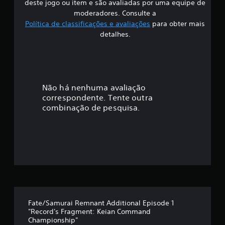
deste jogo ou item e são avaliadas por uma equipe de
a
c
i
d
moderadores. Consulte a
o
e
Política de classificações e avaliações
para obter mais
n
f
c
detalhes.
t
o
i
m
r
a
o
l
c
l
g
e
u
a
Não há nenhuma avaliação
V
m
correspondente. Tente outra
o
a
ç
combinação de pesquisa.
c
s
ê
o
ã
p
p
o
ç
o
d
õ
e
e
m
r
s
e
d
é
v
e
e
r
d
r
e
Fate/Samurai Remnant Additional Episode 1
o
m
"Record's Fragment: Keian Command
i
s
a
Championship"