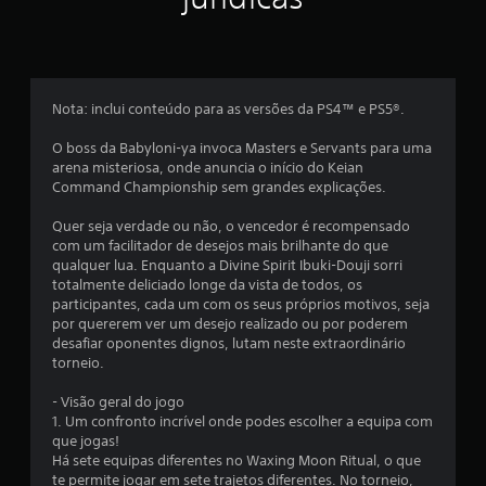
c
ç
c
õ
e
a
e
s
s
s
ç
d
i
o
Nota: inclui conteúdo para as versões da PS4™ e PS5®.
d
õ
t
a
u
O boss da Babyloni-ya invoca Masters e Servants para uma
d
e
t
arena misteriosa, onde anuncia o início do Keian
e
o
Command Championship sem grandes explicações.
d
r
s
e
i
Quer seja verdade ou não, o vencedor é recompensado
c
a
com um facilitador de desejos mais brilhante do que
o
l
qualquer lua. Enquanto a Divine Spirit Ibuki-Douji sorri
n
d
totalmente deliciado longe da vista de todos, os
t
o
participantes, cada um com os seus próprios motivos, seja
r
g
por quererem ver um desejo realizado ou por poderem
o
a
desafiar oponentes dignos, lutam neste extraordinário
l
m
torneio.
e
e
s
p
- Visão geral do jogo
d
l
1. Um confronto incrível onde podes escolher a equipa com
e
a
que jogas!
m
y
Há sete equipas diferentes no Waxing Moon Ritual, o que
o
a
te permite jogar em sete trajetos diferentes. No torneio,
v