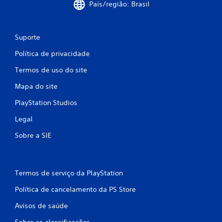
g
País/região: Brasil
a
a
d
m
e
e
d
Suporte
p
e
l
c
Política de privacidade
a
o
y
n
Termos de uso do site
o
t
u
r
Mapa do site
c
o
e
PlayStation Studios
l
n
e
a
Legal
s
s
d
Sobre a SIE
c
e
i
t
n
o
e
q
m
Termos de serviço da PlayStation
u
a
e
t
Política de cancelamento da PS Store
.
o
Avisos de saúde
g
P
r
Sobre as classificações