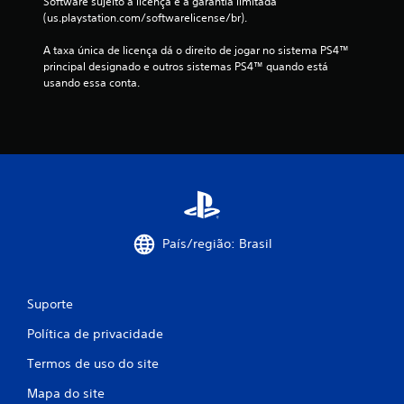
Software sujeito à licença e à garantia limitada 
(us.playstation.com/softwarelicense/br).
ç
A taxa única de licença dá o direito de jogar no sistema PS4™ 
õ
principal designado e outros sistemas PS4™ quando está 
usando essa conta.
e
s
País/região: Brasil
Suporte
Política de privacidade
Termos de uso do site
Mapa do site