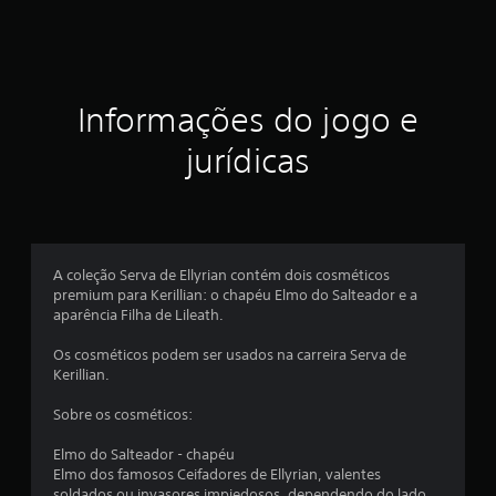
e
l
a
Informações do jogo e
e
jurídicas
m
u
m
A coleção Serva de Ellyrian contém dois cosméticos
t
premium para Kerillian: o chapéu Elmo do Salteador e a
aparência Filha de Lileath.
o
Os cosméticos podem ser usados na carreira Serva de
t
Kerillian.
a
Sobre os cosméticos:
l
Elmo do Salteador - chapéu
Elmo dos famosos Ceifadores de Ellyrian, valentes
soldados ou invasores impiedosos, dependendo do lado