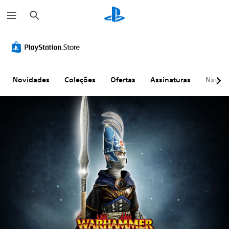
P
e
s
q
u
i
s
a
r
Novidades
Coleções
Ofertas
Assinaturas
Naveg