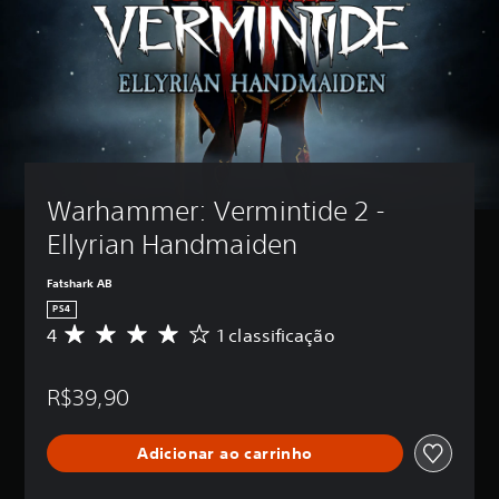
Warhammer: Vermintide 2 - 
Ellyrian Handmaiden
Fatshark AB
PS4
4
1 classificação
D
e
5
R$39,90
e
s
t
Adicionar ao carrinho
r
e
l