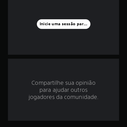
i
a
f
Inicie uma sessão para classificar
o
i
d
e
1
Compartilhe sua opinião
e
para ajudar outros
s
jogadores da comunidade.
t
r