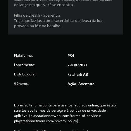
d
da lança em que você se encontra.
e
Filha de Lileath - aparência
1
Traje que faz jus a uma sacerdotisa da deusa da lua,
provada na fé e na batalha.
c
l
a
Plataforma:
PS4
s
Lançamento:
29/10/2021
s
Distribuidora:
Fatshark AB
Gêneros:
Ação, Aventura
i
f
É preciso ter uma conta para usar os recursos online, que estão 
i
sujeitos aos termos de serviço e à política de privacidade 
aplicável (playstationnetwork.com/terms-of-service e 
c
playstationnetwork.com/privacy-policy).
a