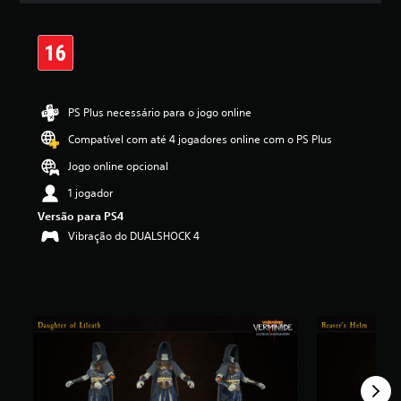
a
s
,
a
c
l
a
PS Plus necessário para o jogo online
s
Compatível com até 4 jogadores online com o PS Plus
s
i
Jogo online opcional
f
i
1 jogador
c
Versão para PS4
a
Vibração do DUALSHOCK 4
ç
ã
o
m
é
d
i
a
f
o
i