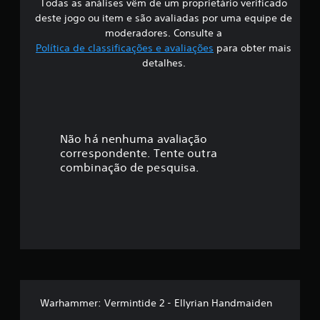
Todas as análises vêm de um proprietário verificado
s
deste jogo ou item e são avaliadas por uma equipe de
i
moderadores. Consulte a
Política de classificações e avaliações
para obter mais
f
detalhes.
i
c
a
Não há nenhuma avaliação
correspondente. Tente outra
ç
combinação de pesquisa.
ã
o
m
é
d
Warhammer: Vermintide 2 - Ellyrian Handmaiden